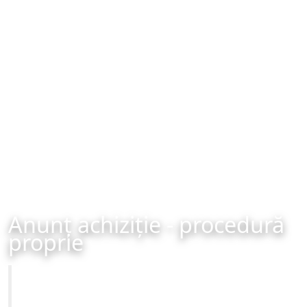
Anunț achiziție - procedură
proprie
Primăria Municipiului Brașov
Achiziție - procedură proprie - organizată în data de 23-