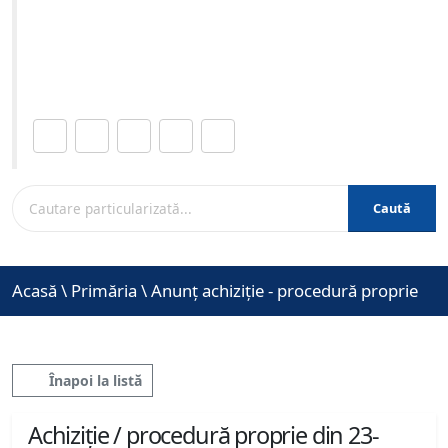
06-2026 ora 12:00
Site-ul oficial al Primariei Municipiului Brasov /
www.brasovcity.ro
Distribuie această pagină.
Caută
Acasă
\
Primăria
\
Anunț achiziție - procedură proprie
Înapoi la listă
Achiziție / procedură proprie din 23-