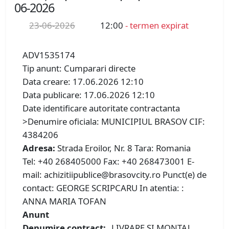
06-2026
23-06-2026
12:00
- termen expirat
ADV1535174
Tip anunt: Cumparari directe
Data creare: 17.06.2026 12:10
Data publicare: 17.06.2026 12:10
Date identificare autoritate contractanta
>Denumire oficiala: MUNICIPIUL BRASOV CIF:
4384206
Adresa:
Strada Eroilor, Nr. 8 Tara: Romania
Tel: +40 268405000 Fax: +40 268473001 E-
mail: achizitiipublice@brasovcity.ro Punct(e) de
contact: GEORGE SCRIPCARU In atentia: :
ANNA MARIA TOFAN
Anunt
Denumire contract:
„LIVRARE ȘI MONTAJ