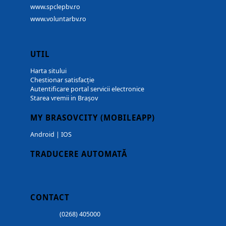
www.spclepbv.ro
www.voluntarbv.ro
UTIL
Harta sitului
Chestionar satisfacție
Autentificare portal servicii electronice
Starea vremii in Brașov
MY BRASOVCITY (MOBILEAPP)
Android
|
IOS
TRADUCERE AUTOMATĂ
CONTACT
(0268) 405000