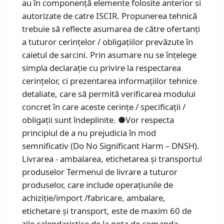
au în componenţă elemente folosite anterior si
autorizate de catre ISCIR. Propunerea tehnică
trebuie să reflecte asumarea de către ofertanţi
a tuturor cerinţelor / obligaţiilor prevăzute în
caietul de sarcini. Prin asumare nu se înţelege
simpla declaraţie cu privire la respectarea
cerinţelor, ci prezentarea informaţiilor tehnice
detaliate, care să permită verificarea modului
concret în care aceste cerinţe / specificaţii /
obligaţii sunt îndeplinite. ●Vor respecta
principiul de a nu prejudicia în mod
semnificativ (Do No Significant Harm – DNSH).
Livrarea - ambalarea, etichetarea şi transportul
produselor Termenul de livrare a tuturor
produselor, care include operaţiunile de
achiziţie/import /fabricare, ambalare,
etichetare şi transport, este de maxim 60 de
zile calendaristice de la nota de comanda