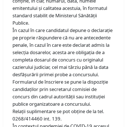
conţine, în clar, numărul, data, numele
emitentului şi calitatea acestuia, în formatul
standard stabilit de Ministerul Sănătăţii
Publice.
În cazul în care candidatul depune o declaraţie
pe proprie răspundere că nu are antecedente
penale, în cazul în care este declarat admis la
selecţia dosarelor, acesta are obligaţia de a
completa dosarul de concurs cu originalul
cazierului judiciar, cel mai târziu până la data
desfăşurării primei probe a concursului.
Formularul de înscriere se pune la dispoziţie
candidaţilor prin secretarul comisiei de
concurs din cadrul autorităţii sau instituţiei
publice organizatoare a concursului.
Relaţii suplimentare se pot obţine de la tel.
0268/414460 int. 139.
În contextul pandemiei de COVID-19 accesul