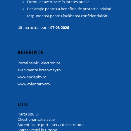
Formular avertizare în interes public
Declarație pentru a beneficia de protecția privind
răspunderea pentru încălcarea confidențialității
Ultima actualizare:
07-08-2026
REFERINȚE
Portal servicii electronice
evenimente.brasovcity.ro
www.spclepbv.ro
www.voluntarbv.ro
UTIL
Harta sitului
Chestionar satisfacție
Autentificare portal servicii electronice
Starea vremii in Brașov