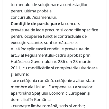
termenului de soluționare a contestațiilor
pentru ultima probă a
concursului/examenului.
Condiţiile de participare
la concurs
prevăzute de lege precum şi condiţiile specifice
pentru ocuparea funcţiei contractuale de
execuţie vacante, sunt următoarele:
A. să îndeplinească condiţiile prevăzute de
art.3 al Regulamentului-cadru aprobat prin
Hotărârea Guvernului nr. 286 din 23 martie
2011, cu modificările şi completările ulterioare
şi anume:
- are cetăţenia română, cetăţenie a altor state
membre ale Uniunii Europene sau a statelor
aparţinând Spaţiului Economic European şi
domiciliul în România;
- cunoaşte limba română, scris şi vorbit;