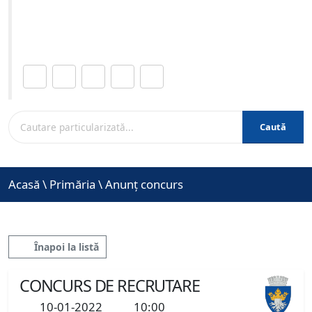
Site-ul oficial al Primariei Municipiului Brasov /
www.brasovcity.ro
Distribuie această pagină.
Caută
Acasă
\
Primăria
\
Anunț concurs
Înapoi la listă
CONCURS DE RECRUTARE
10-01-2022
10:00