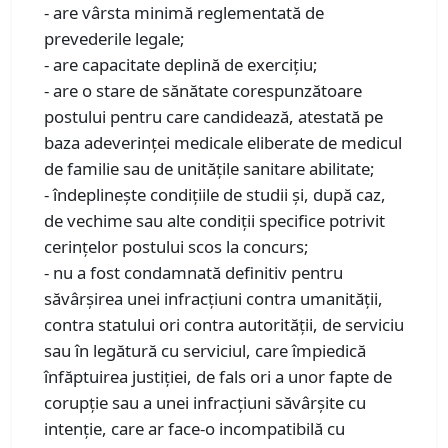
- are vârsta minimă reglementată de
prevederile legale;
- are capacitate deplină de exerciţiu;
- are o stare de sănătate corespunzătoare
postului pentru care candidează, atestată pe
baza adeverinţei medicale eliberate de medicul
de familie sau de unităţile sanitare abilitate;
- îndeplineşte condiţiile de studii şi, după caz,
de vechime sau alte condiţii specifice potrivit
cerinţelor postului scos la concurs;
- nu a fost condamnată definitiv pentru
săvârşirea unei infracţiuni contra umanităţii,
contra statului ori contra autorităţii, de serviciu
sau în legătură cu serviciul, care împiedică
înfăptuirea justiţiei, de fals ori a unor fapte de
corupţie sau a unei infracţiuni săvârşite cu
intenţie, care ar face-o incompatibilă cu