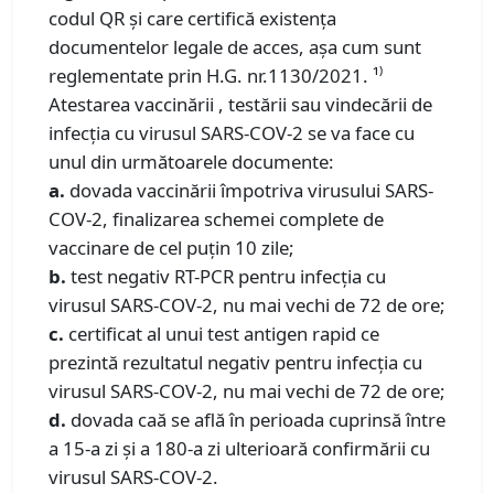
codul QR și care certifică existența
documentelor legale de acces, așa cum sunt
reglementate prin H.G. nr.1130/2021. ¹⁾
Atestarea vaccinării , testării sau vindecării de
infecția cu virusul SARS-COV-2 se va face cu
unul din următoarele documente:
a.
dovada vaccinării împotriva virusului SARS-
COV-2, finalizarea schemei complete de
vaccinare de cel puțin 10 zile;
b.
test negativ RT-PCR pentru infecția cu
virusul SARS-COV-2, nu mai vechi de 72 de ore;
c.
certificat al unui test antigen rapid ce
prezintă rezultatul negativ pentru infecția cu
virusul SARS-COV-2, nu mai vechi de 72 de ore;
d.
dovada caă se află în perioada cuprinsă între
a 15-a zi și a 180-a zi ulterioară confirmării cu
virusul SARS-COV-2.