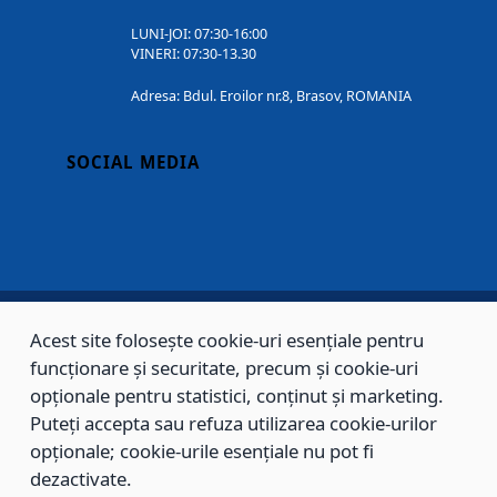
LUNI-JOI: 07:30-16:00
VINERI: 07:30-13.30
Adresa: Bdul. Eroilor nr.8, Brasov, ROMANIA
SOCIAL MEDIA
Acest site folosește cookie-uri esențiale pentru
Copyright © 2002 - 2026 - PRIMĂRIA MUNICIPIULUI BRAȘOV, toate drepturile
funcționare și securitate, precum și cookie-uri
opționale pentru statistici, conținut și marketing.
rezervate.
Puteți accepta sau refuza utilizarea cookie-urilor
Sitemap
Contact
opționale; cookie-urile esențiale nu pot fi
dezactivate.