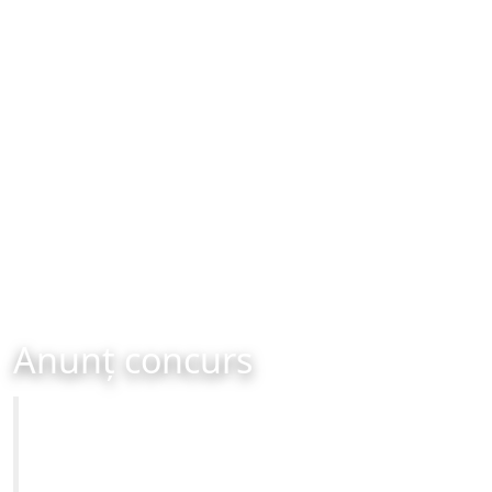
Anunț concurs
Primăria Municipiului Brașov
CONCURS - organizat în data de 25-04-2023 ora 10:00
Site-ul oficial al Primariei Municipiului Brasov /