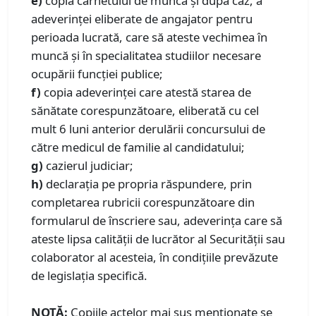
e)
copia carnetului de muncă şi după caz, a
adeverinţei eliberate de angajator pentru
perioada lucrată, care să ateste vechimea în
muncă şi în specialitatea studiilor necesare
ocupării funcţiei publice;
f)
copia adeverinţei care atestă starea de
sănătate corespunzătoare, eliberată cu cel
mult 6 luni anterior derulării concursului de
către medicul de familie al candidatului;
g)
cazierul judiciar;
h)
declaraţia pe propria răspundere, prin
completarea rubricii corespunzătoare din
formularul de înscriere sau, adeverinţa care să
ateste lipsa calităţii de lucrător al Securităţii sau
colaborator al acesteia, în condițiile prevăzute
de legislația specifică.
NOTĂ:
Copiile actelor mai sus menţionate se