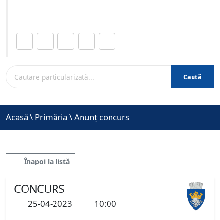
www.brasovcity.ro
Distribuie această pagină.
Caută
Acasă
\
Primăria
\
Anunț concurs
Înapoi la listă
CONCURS
25-04-2023
10:00