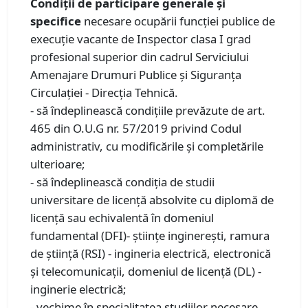
Condiţii de participare generale şi
specifice
necesare ocupării funcţiei publice de
execuţie vacante de Inspector clasa I grad
profesional superior din cadrul Serviciului
Amenajare Drumuri Publice şi Siguranţa
Circulaţiei - Direcţia Tehnică.
- să îndeplinească condiţiile prevăzute de art.
465 din O.U.G nr. 57/2019 privind Codul
administrativ, cu modificările şi completările
ulterioare;
- să îndeplinească condiţia de studii
universitare de licenţă absolvite cu diplomă de
licenţă sau echivalentă în domeniul
fundamental (DFI)- ştiinţe inginereşti, ramura
de ştiinţă (RSI) - ingineria electrică, electronică
și telecomunicații, domeniul de licenţă (DL) -
inginerie electrică;
- vechime în specialitatea studiilor necesare