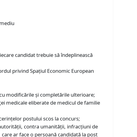
l mediu
fiecare candidat trebuie să îndeplinească
cordul privind Spațiul Economic European
u modificările și completările ulterioare;
ei medicale eliberate de medicul de familie
t cerinţelor postului scos la concurs;
utorităţii, contra umanității, infracțiuni de
ţie, care ar face o persoană candidată la post