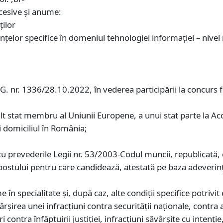
cesive şi anume:
ţilor
țelor specifice în domeniul tehnologiei informației – nive
.G. nr. 1336/28.10.2022, în vederea participării la concurs 
alt stat membru al Uniunii Europene, a unui stat parte la A
i domiciliul în România;
u prevederile Legii nr. 53/2003-Codul muncii, republicată, c
postului pentru care candidează, atestată pe baza adeverinţ
e în specialitate și, după caz, alte condiţii specifice potrivi
şirea unei infracţiuni contra securității naționale, contra a
ri contra înfăptuirii justiției, infracţiuni săvârşite cu inten