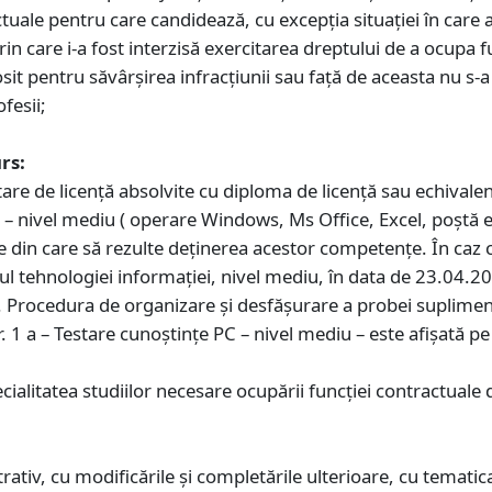
tuale pentru care candidează, cu excepţia situaţiei în care a
care i-a fost interzisă exercitarea dreptului de a ocupa fu
osit pentru săvârșirea infracțiunii sau față de aceasta nu s-
ofesii;
rs:
itare de licență absolvite cu diploma de licență sau echivale
r – nivel mediu ( operare Windows, Ms Office, Excel, poștă e
e din care să rezulte deținerea acestor competențe. În caz 
l tehnologiei informației, nivel mediu, în data de 23.04.20
8. Procedura de organizare și desfășurare a probei suplimen
1 a – Testare cunoștințe PC – nivel mediu – este afișată pe s
cialitatea studiilor necesare ocupării funcției contractuale
ativ, cu modificările și completările ulterioare, cu tematic