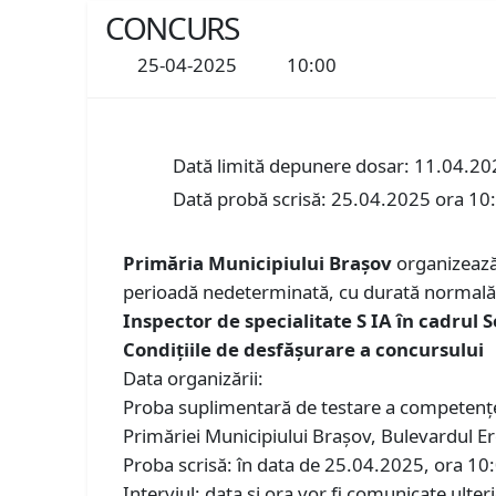
CONCURS
25-04-2025
10:00
Dată limită depunere dosar: 11.04.20
Dată probă scrisă: 25.04.2025 ora 10
Primăria Municipiului Braşov
organizează 
perioadă nedeterminată, cu durată normală 
Inspector de specialitate S IA în cadrul S
Condiţiile de desfăşurare a concursului
Data organizării:
Proba suplimentară de testare a competențelo
Primăriei Municipiului Brașov, Bulevardul Ero
Proba scrisă: în data de 25.04.2025, ora 10:0
Interviul: data şi ora vor fi comunicate ulteri