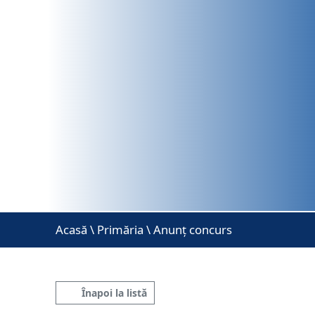
Acasă
\
Primăria \ Anunț concurs
Înapoi la listă