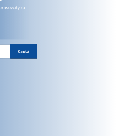
brasovcity.ro
Caută