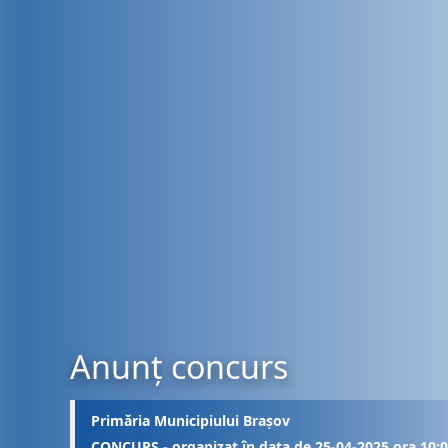
Anunț concurs
Primăria Municipiului Brașov
CONCURS - organizat în data de 25-04-2025 ora 10: