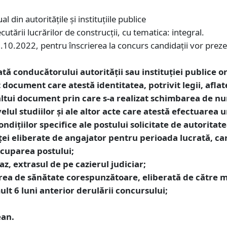
al din autoritățile și instituțiile publice
utării lucrărilor de construcții, cu tematica: integral.
8.10.2022, pentru înscrierea la concurs candidaţii vor prez
tă conducătorului autorităţii sau instituţiei publice o
 document care atestă identitatea, potrivit legii, aflat
 altui document prin care s-a realizat schimbarea de n
lul studiilor şi ale altor acte care atestă efectuarea u
iţiilor specifice ale postului solicitate de autoritate
ei eliberate de angajator pentru perioada lucrată, car
 ocuparea postului;
az, extrasul de pe cazierul judiciar;
rea de sănătate corespunzătoare, eliberată de către me
mult 6 luni anterior derulării concursului;
ean.