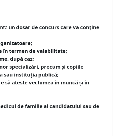
enta un
dosar de concurs care va conţine
rganizatoare;
e în termen de valabilitate;
ume, după caz;
nor specializări, precum şi copiile
a sau instituţia publică;
e să ateste vechimea în muncă și în
dicul de familie al candidatului sau de