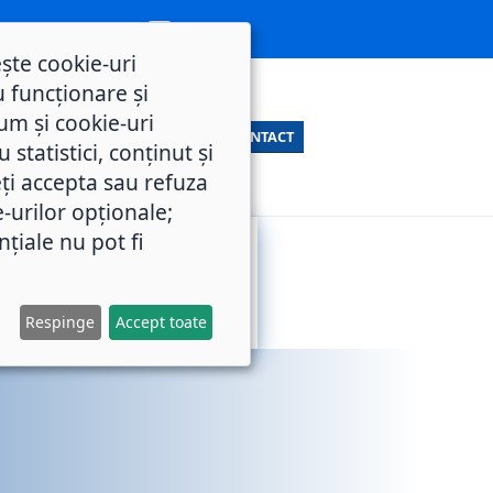
ește cookie-uri
 funcționare și
um și cookie-uri
CONTACT
statistici, conținut și
ți accepta sau refuza
e-urilor opționale;
nțiale nu pot fi
SERVICII
M.O.L.
PUBLICE
Respinge
Accept toate