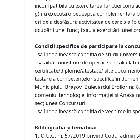
incompatibilă cu exercitarea funcţiei contrac
g) nu execută o pedeapsă complementară prin 
ori de a desfășura activitatea de care s-a fol
ocupării unei funcții sau a exercitării unei pr
Condiţii specifice de participare la concu
- să îndeplinească condiția de studii univers
- să aibă cunoștințe de operare pe calculato
certificate/diplome/atestate/ alte document
testare a competențelor specifice în domeniu
Municipiului Brașov, Bulevardul Eroilor nr. 
domeniul tehnologiei informației și Anexa nr. 
secțiunea Concursuri.
- să îndeplinească condiția de vechime în spe
Bibliografia și tematica:
1. O.U.G. nr. 57/2019 privind Codul administr