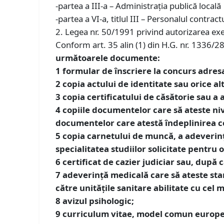
-partea a III-a – Administrația publică locală
-partea a VI-a, titlul III – Personalul contractu
2. Legea nr. 50/1991 privind autorizarea exec
Conform art. 35 alin (1) din H.G. nr. 1336/2
următoarele documente:
1
formular de înscriere la concurs adresa
2
copia actului de identitate sau orice alt
3
copia certificatului de căsătorie sau a
4
copiile documentelor care să ateste nive
documentelor care atestă îndeplinirea cond
5
copia carnetului de muncă, a adeverinţ
specialitatea studiilor solicitate pentru
6
certificat de cazier judiciar sau, după c
7
adeverinţă medicală care să ateste sta
către unităţile sanitare abilitate cu cel 
8
avizul psihologic;
9
curriculum vitae, model comun europ