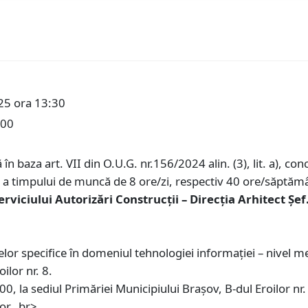
25 ora 13:30
:00
în baza art. VII din O.U.G. nr.156/2024 alin. (3), lit. a), c
a timpului de muncă de 8 ore/zi, respectiv 40 ore/săptămâ
erviciului Autorizări Construcții – Direcția Arhitect Șef
r specifice în domeniul tehnologiei informației – nivel me
ilor nr. 8.
0, la sediul Primăriei Municipiului Braşov, B-dul Eroilor nr.
or. ,br>