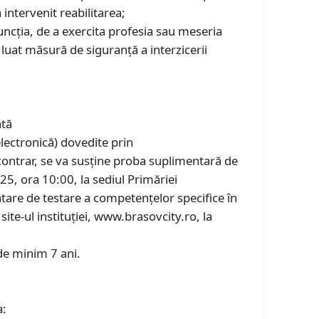
 intervenit reabilitarea;
ncția, de a exercita profesia sau meseria
a luat măsură de siguranță a interzicerii
ntă
lectronică) dovedite prin
contrar, se va susține proba suplimentară de
25, ora 10:00, la sediul Primăriei
tare de testare a competențelor specifice în
ite-ul instituției, www.brasovcity.ro, la
 de minim 7 ani.
a: