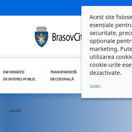
Acest site folos
esențiale pentru
securitate, prec
opționale pentru 
marketing. Pute
utilizarea cooki
cookie-urile ese
dezactivate.
INFORMAȚII
TRANSPARENȚĂ
INTEGRITATE
DE INTERES PUBLIC
DECIZIONALĂ
INSTITUȚIONALĂ
Setări
CAUTĂ