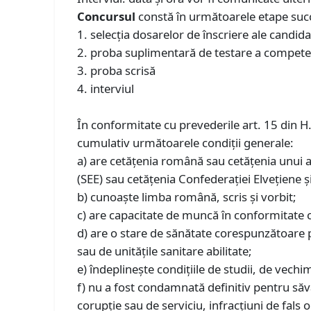
Concursul
constă în următoarele etape suc
1. selecţia dosarelor de înscriere ale candida
2. proba suplimentară de testare a competen
3. proba scrisă
4. interviul
În conformitate cu prevederile art. 15 din H
cumulativ următoarele condiţii generale:
a) are cetăţenia română sau cetăţenia unui 
(SEE) sau cetățenia Confederației Elvețiene ș
b) cunoaşte limba română, scris şi vorbit;
c) are capacitate de muncă în conformitate c
d) are o stare de sănătate corespunzătoare 
sau de unităţile sanitare abilitate;
e) îndeplineşte condiţiile de studii, de vechim
f) nu a fost condamnată definitiv pentru săvâr
corupție sau de serviciu, infracțiuni de fals o