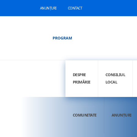
ANUNȚURI
CONTACT
PROGRAM
DESPRE
CONSILIUL
PRIMĂRIE
LOCAL
COMUNITATE
ANUNȚURI