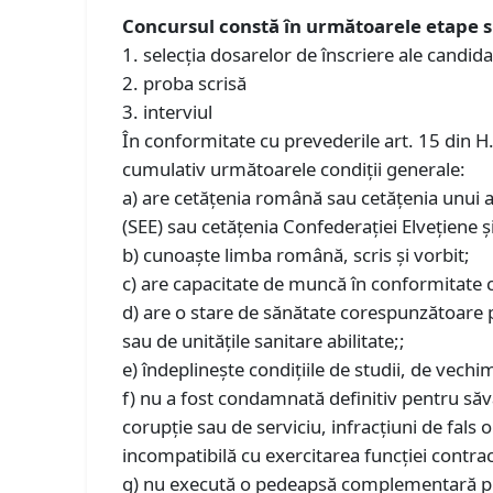
Concursul constă în următoarele etape s
1. selecţia dosarelor de înscriere ale candida
2. proba scrisă
3. interviul
În conformitate cu prevederile art. 15 din H
cumulativ următoarele condiţii generale:
a) are cetăţenia română sau cetăţenia unui 
(SEE) sau cetățenia Confederației Elvețiene ș
b) cunoaşte limba română, scris şi vorbit;
c) are capacitate de muncă în conformitate c
d) are o stare de sănătate corespunzătoare 
sau de unităţile sanitare abilitate;;
e) îndeplineşte condiţiile de studii, de vechim
f) nu a fost condamnată definitiv pentru săvâr
corupție sau de serviciu, infracțiuni de fals o
incompatibilă cu exercitarea funcţiei contrac
g) nu execută o pedeapsă complementară prin 