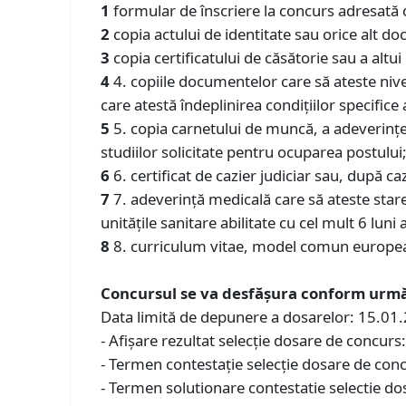
1
formular de înscriere la concurs adresată c
2
copia actului de identitate sau orice alt doc
3
copia certificatului de căsătorie sau a alt
4
4. copiile documentelor care să ateste nivel
care atestă îndeplinirea condiţiilor specifice 
5
5. copia carnetului de muncă, a adeverinţei
studiilor solicitate pentru ocuparea postului
6
6. certificat de cazier judiciar sau, după caz
7
7. adeverinţă medicală care să ateste star
unităţile sanitare abilitate cu cel mult 6 luni
8
8. curriculum vitae, model comun europe
Concursul se va desfăşura conform urmă
Data limită de depunere a dosarelor: 15.01
- Afişare rezultat selecţie dosare de concur
- Termen contestaţie selecţie dosare de co
- Termen solutionare contestatie selectie 