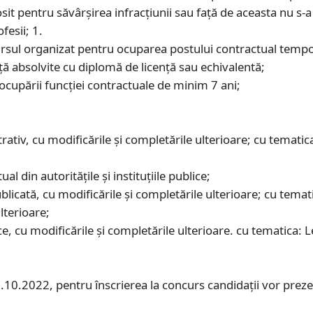
osit pentru săvârșirea infracțiunii sau față de aceasta nu s-
fesii; 1.
ncursul organizat pentru ocuparea postului contractual tempo
ență absolvite cu diplomă de licență sau echivalentă;
 ocupării funcţiei contractuale de minim 7 ani;
ativ, cu modificările și completările ulterioare; cu tematic
ual din autoritățile și instituțiile publice;
licată, cu modificările și completările ulterioare; cu tema
lterioare;
ce, cu modificările și completările ulterioare. cu tematica: L
8.10.2022, pentru înscrierea la concurs candidaţii vor prez