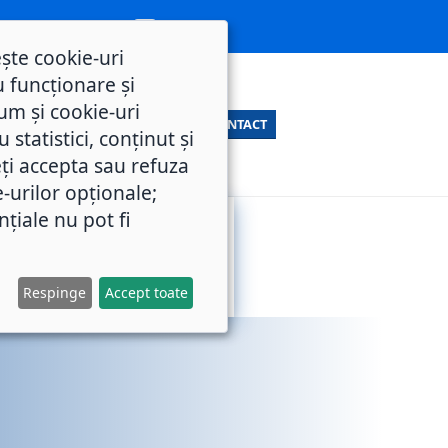
ește cookie-uri
 funcționare și
um și cookie-uri
CONTACT
statistici, conținut și
ți accepta sau refuza
e-urilor opționale;
nțiale nu pot fi
SERVICII
M.O.L.
PUBLICE
Respinge
Accept toate