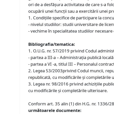
ori de a desfășura activitatea de care s-a fol
ocupării unei funcții sau a exercitării unei pro
1. Condiţiile specifice de participare la co
- nivelul studiilor: studii universitare de lic
- vechime în specialitatea studiilor necesare
Bibliografia/tematica:
1. O.U.G. nr. 57/2019 privind Codul administr
- partea a III-a – Administrația publică locală
- partea a VI -a, titlul III – Personalul contract
2. Legea 53/2003privind Codul muncii, repub
republicată, cu modificările și completările u
3. Legea nr. 98/2016 privind achizițiile publi
cu modificările și completările ulterioare.
Conform art. 35 alin (1) din H.G. nr. 1336/2
următoarele documente: