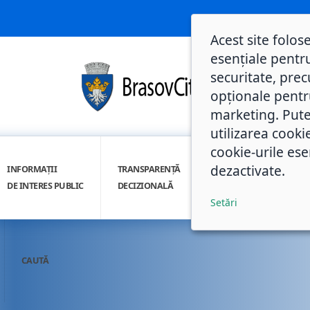
Acest site folos
esențiale pentru
securitate, prec
opționale pentru 
marketing. Pute
utilizarea cooki
cookie-urile ese
dezactivate.
INFORMAȚII
TRANSPARENȚĂ
INTEGRITATE
DE INTERES PUBLIC
DECIZIONALĂ
INSTITUȚIONALĂ
Setări
CAUTĂ