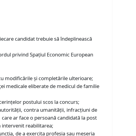
fiecare candidat trebuie să îndeplinească
cordul privind Spațiul Economic European
 modificările și completările ulterioare;
ei medicale eliberate de medicul de familie
t cerinţelor postului scos la concurs;
utorităţii, contra umanității, infracțiuni de
ţie, care ar face o persoană candidată la post
 intervenit reabilitarea;
ncția, de a exercita profesia sau meseria