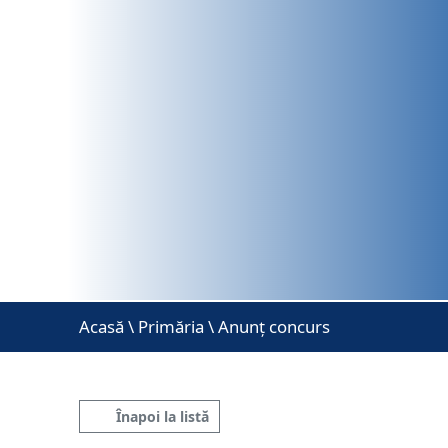
Acasă
\
Primăria \ Anunț concurs
Înapoi la listă