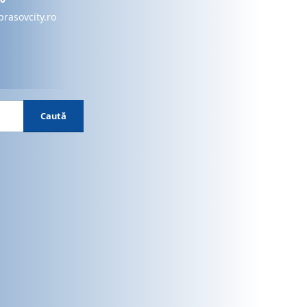
brasovcity.ro
Caută