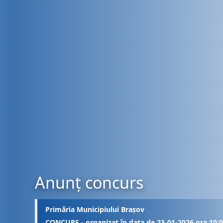
Anunț concurs
Primăria Municipiului Brașov
CONCURS - organizat în data de 23-01-2026 ora 10: