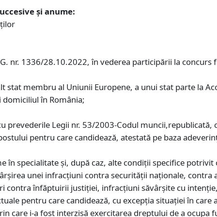
uccesive şi anume:
ţilor
.G. nr. 1336/28.10.2022, în vederea participării la concurs 
alt stat membru al Uniunii Europene, a unui stat parte la A
i domiciliul în România;
u prevederile Legii nr. 53/2003-Codul muncii,republicată, cu
postului pentru care candidează, atestată pe baza adeverinţ
e în specialitate și, după caz, alte condiţii specifice potrivi
şirea unei infracţiuni contra securității naționale, contra a
ri contra înfăptuirii justiției, infracţiuni săvârşite cu inten
tuale pentru care candidează, cu excepţia situaţiei în care a
care i-a fost interzisă exercitarea dreptului de a ocupa fu