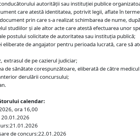
onducătorului autorităţii sau instituţiei publice organizato
ument care atestă identitatea, potrivit legii, aflate în terme
ui document prin care s-a realizat schimbarea de nume, după
ul studiilor şi ale altor acte care atestă efectuarea unor s
ale postului solicitate de autoritatea sau instituţia publică;
 eliberate de angajator pentru perioada lucrată, care să at
;
, extrasul de pe cazierul judiciar;
ea de sănătate corespunzătoare, eliberată de către medicul 
 anterior derulării concursului;
an.
torului calendar:
.2026, ora 16,00
s: 20.01.2026
ncurs:21.01.2026
dosare de concurs:22.01.2026