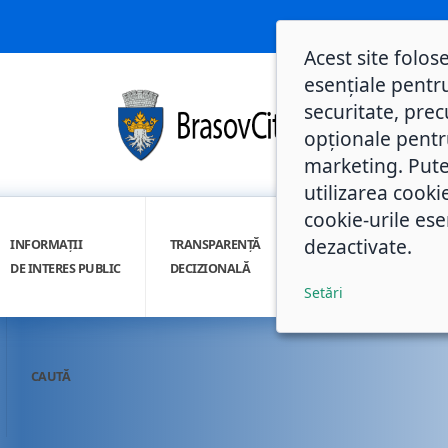
Acest site folos
esențiale pentru
securitate, prec
opționale pentru 
marketing. Pute
utilizarea cooki
cookie-urile ese
dezactivate.
INFORMAȚII
TRANSPARENȚĂ
INTEGRITATE
DE INTERES PUBLIC
DECIZIONALĂ
INSTITUȚIONALĂ
Setări
CAUTĂ