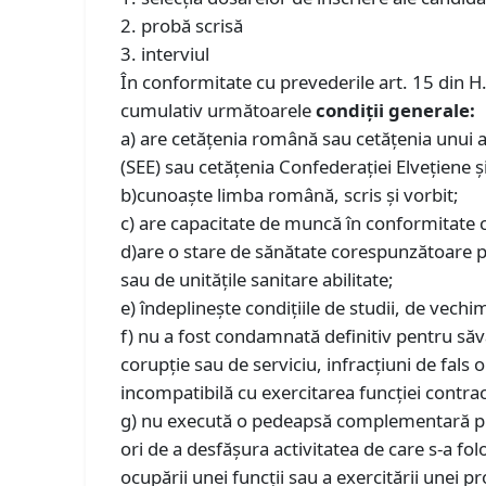
2. probă scrisă
3. interviul
În conformitate cu prevederile art. 15 din H
cumulativ următoarele
condiţii generale:
a) are cetăţenia română sau cetăţenia unui 
(SEE) sau cetățenia Confederației Elvețiene ș
b)cunoaşte limba română, scris şi vorbit;
c) are capacitate de muncă în conformitate c
d)are o stare de sănătate corespunzătoare p
sau de unităţile sanitare abilitate;
e) îndeplineşte condiţiile de studii, de vechim
f) nu a fost condamnată definitiv pentru săvâr
corupție sau de serviciu, infracțiuni de fals o
incompatibilă cu exercitarea funcţiei contrac
g) nu execută o pedeapsă complementară prin 
ori de a desfășura activitatea de care s-a fol
ocupării unei funcții sau a exercitării unei pr