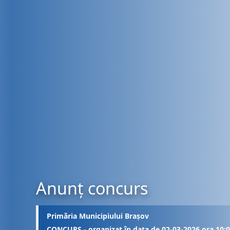
Anunț concurs
Primăria Municipiului Brașov
CONCURS - organizat în data de 02-03-2026 ora 10: