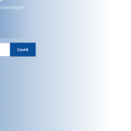
brasovcity.ro
Caută