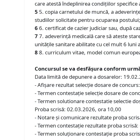
care atestă îndeplinirea condiţiilor specifice 
5
5. copia carnetului de muncă, a adeverinţei
studiilor solicitate pentru ocuparea postului
6
6. certificat de cazier judiciar sau, după caz
7
7. adeverinţă medicală care să ateste star
unităţile sanitare abilitate cu cel mult 6 luni
8
8. curriculum vitae, model comun europe
Concursul se va desfăşura conform urmă
Data limită de depunere a dosarelor: 19.02
- Afişare rezultat selecţie dosare de concur
- Termen contestaţie selecţie dosare de con
- Termen solutionare contestatie selectie d
Proba scrisă: 02.03.2026, ora 10,00
- Notare şi comunicare rezultate proba scri
- Termen contestaţie rezultate proba scrisă
- Termen soluţionare contestaţie proba scri