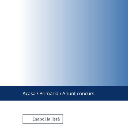
Acasă
\
Primăria \ Anunț concurs
Înapoi la listă