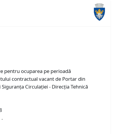
are pentru ocuparea pe perioadă
ului contractual vacant de Portar din
iguranța Circulației - Direcţia Tehnică
8
 .