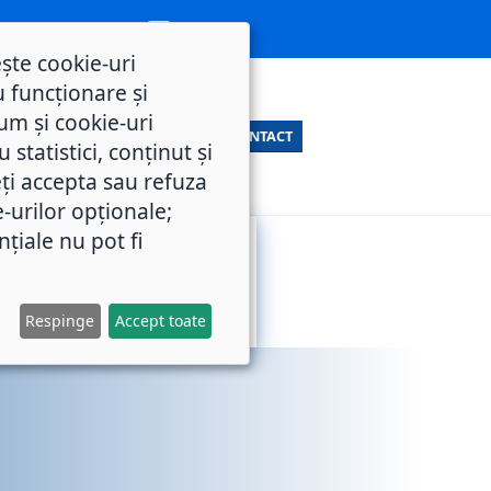
ește cookie-uri
 funcționare și
um și cookie-uri
CONTACT
statistici, conținut și
ți accepta sau refuza
e-urilor opționale;
nțiale nu pot fi
SERVICII
M.O.L.
PUBLICE
Respinge
Accept toate