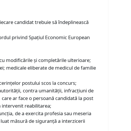
fiecare candidat trebuie să îndeplinească
cordul privind Spațiul Economic European
u modificările și completările ulterioare;
i; medicale eliberate de medicul de familie
t cerinţelor postului scos la concurs;
utorităţii, contra umanității, infracțiuni de
ţie, care ar face o persoană candidată la post
 intervenit reabilitarea;
ncția, de a exercita profesia sau meseria
a luat măsură de siguranță a interzicerii