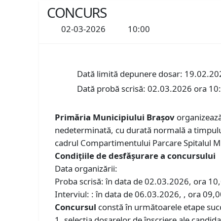
CONCURS
02-03-2026
10:00
Dată limită depunere dosar: 19.02.20
Dată probă scrisă: 02.03.2026 ora 10
Primăria Municipiului Braşov
organizează 
nedeterminată, cu durată normală a timpului
cadrul Compartimentului Parcare Spitalul Mil
Condiţiile de desfăşurare a concursului
Data organizării:
Proba scrisă: în data de 02.03.2026, ora 10,0
Interviul: : în data de 06.03.2026, , ora 09,00
Concursul
constă în următoarele etape suc
1. selecţia dosarelor de înscriere ale candida