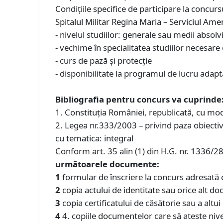
Condiţiile specifice de participare la concu
Spitalul Militar Regina Maria – Serviciul Ame
- nivelul studiilor: generale sau medii absol
- vechime în specialitatea studiilor necesare
- curs de pază și protecție
- disponibilitate la programul de lucru adaptat
Bibliografia pentru concurs va cuprinde
1. Constituţia României, republicată, cu modi
2. Legea nr.333/2003 – privind paza obiectivel
cu tematica: integral
Conform art. 35 alin (1) din H.G. nr. 1336/2
următoarele documente:
1
formular de înscriere la concurs adresată c
2
copia actului de identitate sau orice alt doc
3
copia certificatului de căsătorie sau a alt
4
4. copiile documentelor care să ateste nivel