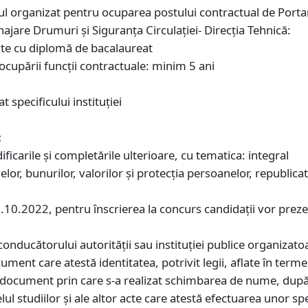
rsul organizat pentru ocuparea postului contractual de Por
najare Drumuri și Siguranța Circulației- Direcţia Tehnică:
vite cu diplomă de bacalaureat
 ocupării funcții contractuale: minim 5 ani
 specificului instituției
:
ficarile și completările ulterioare, cu tematica: integral
or, bunurilor, valorilor şi protecţia persoanelor, republicat
8.10.2022, pentru înscrierea la concurs candidaţii vor prez
onducătorului autorităţii sau instituţiei publice organizato
ument care atestă identitatea, potrivit legii, aflate în terme
ui document prin care s-a realizat schimbarea de nume, după
ul studiilor şi ale altor acte care atestă efectuarea unor s