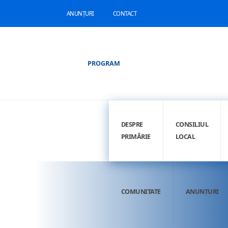
ANUNȚURI
CONTACT
PROGRAM
DESPRE
CONSILIUL
PRIMĂRIE
LOCAL
COMUNITATE
ANUNȚURI