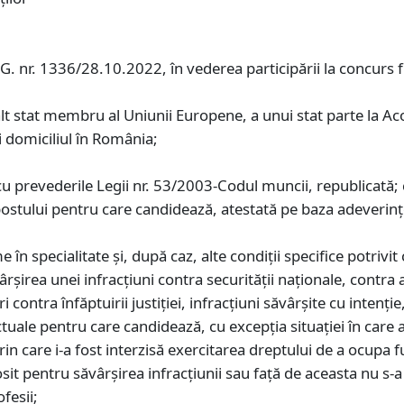
.G. nr. 1336/28.10.2022, în vederea participării la concurs 
alt stat membru al Uniunii Europene, a unui stat parte la A
i domiciliul în România;
u prevederile Legii nr. 53/2003-Codul muncii, republicată; c
ostului pentru care candidează, atestată pe baza adeverinţe
e în specialitate și, după caz, alte condiţii specifice potrivi
şirea unei infracţiuni contra securității naționale, contra a
ri contra înfăptuirii justiției, infracţiuni săvârşite cu inten
tuale pentru care candidează, cu excepţia situaţiei în care a
care i-a fost interzisă exercitarea dreptului de a ocupa fu
osit pentru săvârșirea infracțiunii sau față de aceasta nu s-
ofesii;