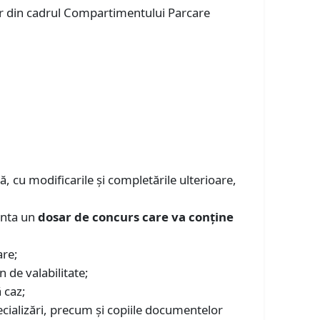
tar din cadrul Compartimentului Parcare
ă, cu modificarile și completările ulterioare,
enta un
dosar de concurs care va conţine
are;
n de valabilitate;
 caz;
pecializări, precum şi copiile documentelor