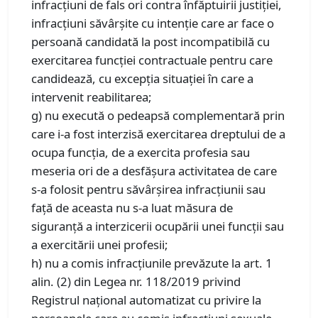
infracțiuni de fals ori contra înfăptuirii justiției,
infracțiuni săvârșite cu intenție care ar face o
persoană candidată la post incompatibilă cu
exercitarea funcției contractuale pentru care
candidează, cu excepția situației în care a
intervenit reabilitarea;
g) nu execută o pedeapsă complementară prin
care i-a fost interzisă exercitarea dreptului de a
ocupa funcția, de a exercita profesia sau
meseria ori de a desfășura activitatea de care
s-a folosit pentru săvârșirea infracțiunii sau
față de aceasta nu s-a luat măsura de
siguranță a interzicerii ocupării unei funcții sau
a exercitării unei profesii;
h) nu a comis infracțiunile prevăzute la art. 1
alin. (2) din Legea nr. 118/2019 privind
Registrul național automatizat cu privire la