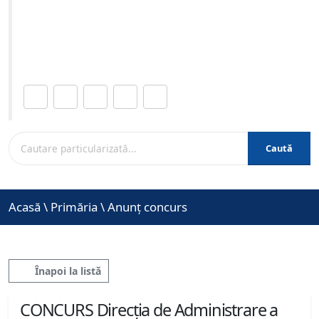
specialitate - organizat în data de 26-06-2026 ora 09:00
Site-ul oficial al Primariei Municipiului Brasov /
www.brasovcity.ro
Distribuie această pagină.
Caută
Acasă
\
Primăria
\
Anunț concurs
Înapoi la listă
CONCURS Direcția de Administrare a