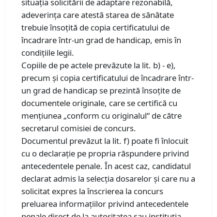
situaţia solicitării de adaptare rezonabilă,
adeverinţa care atestă starea de sănătate
trebuie însoţită de copia certificatului de
încadrare într-un grad de handicap, emis în
condiţiile legii.
Copiile de pe actele prevăzute la lit. b) - e),
precum şi copia certificatului de încadrare într-
un grad de handicap se prezintă însoţite de
documentele originale, care se certifică cu
menţiunea „conform cu originalul“ de către
secretarul comisiei de concurs.
Documentul prevăzut la lit. f) poate fi înlocuit
cu o declaraţie pe propria răspundere privind
antecedentele penale. În acest caz, candidatul
declarat admis la selecţia dosarelor şi care nu a
solicitat expres la înscrierea la concurs
preluarea informaţiilor privind antecedentele
penale direct de la autoritatea sau instituţia