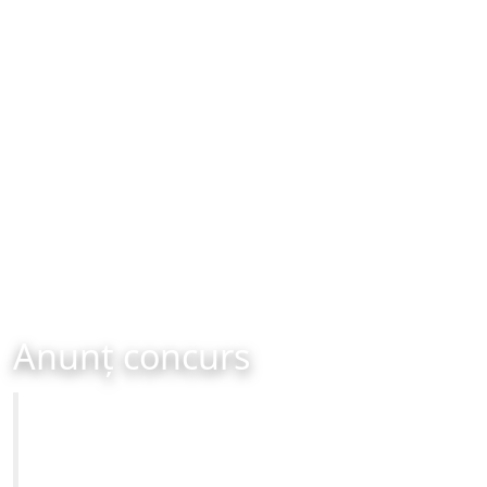
Anunț concurs
Primăria Municipiului Brașov
CONCURS Direcția de Administrare a Unităților de
Învățământ din Municipiul Brașov - Inspector de