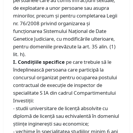
persoanele care au comis infracțiuni sexuale,
de exploatare a unor persoane sau asupra
minorilor, precum și pentru completarea Legii
nr. 76/2008 privind organizarea și
funcționarea Sistemului Național de Date
Genetice Judiciare, cu modificările ulterioare,
pentru domeniile prevăzute la art. 35 alin. (1)
lit. h).
I. Condiţiile specifice
pe care trebuie să le
îndeplinească persoana care participă la
concursul organizat pentru ocuparea postului
contractual de execuţie de inspector de
specialitate S IA din cadrul Compartimentului
Investiții:
- studii universitare de licenţă absolvite cu
diplomă de licenţă sau echivalentă în domeniul
ştiinţe inginereşti sau economice;
- vechime în specialitatea studiilor minim 6 ani