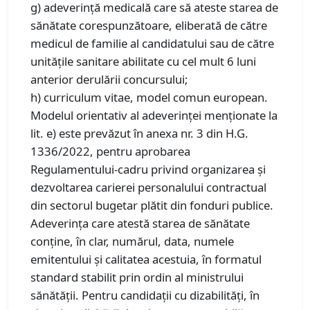
g) adeverință medicală care să ateste starea de
sănătate corespunzătoare, eliberată de către
medicul de familie al candidatului sau de către
unitățile sanitare abilitate cu cel mult 6 luni
anterior derulării concursului;
h) curriculum vitae, model comun european.
Modelul orientativ al adeverinţei menţionate la
lit. e) este prevăzut în anexa nr. 3 din H.G.
1336/2022, pentru aprobarea
Regulamentului-cadru privind organizarea şi
dezvoltarea carierei personalului contractual
din sectorul bugetar plătit din fonduri publice.
Adeverinţa care atestă starea de sănătate
conţine, în clar, numărul, data, numele
emitentului şi calitatea acestuia, în formatul
standard stabilit prin ordin al ministrului
sănătăţii. Pentru candidaţii cu dizabilităţi, în