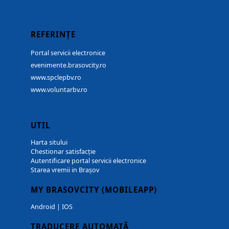
REFERINȚE
Portal servicii electronice
evenimente.brasovcity.ro
www.spclepbv.ro
www.voluntarbv.ro
UTIL
Harta sitului
Chestionar satisfacție
Autentificare portal servicii electronice
Starea vremii in Brașov
MY BRASOVCITY (MOBILEAPP)
Android
|
IOS
TRADUCERE AUTOMATĂ