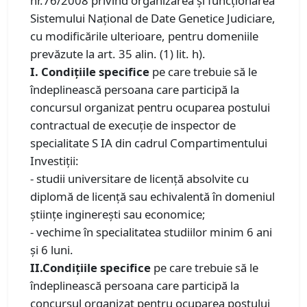
nr.76/2008 privind organizarea și funcționarea
Sistemului Național de Date Genetice Judiciare,
cu modificările ulterioare, pentru domeniile
prevăzute la art. 35 alin. (1) lit. h).
I. Condiţiile specifice
pe care trebuie să le
îndeplinească persoana care participă la
concursul organizat pentru ocuparea postului
contractual de execuţie de inspector de
specialitate S IA din cadrul Compartimentului
Investiții:
- studii universitare de licenţă absolvite cu
diplomă de licenţă sau echivalentă în domeniul
ştiinţe inginereşti sau economice;
- vechime în specialitatea studiilor minim 6 ani
și 6 luni.
II.Condiţiile specifice
pe care trebuie să le
îndeplinească persoana care participă la
concursul organizat pentru ocuparea postului