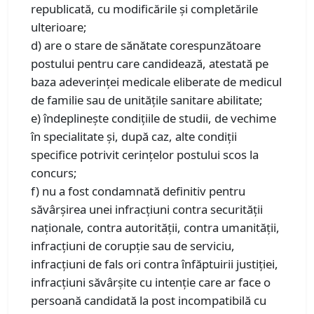
republicată, cu modificările și completările
ulterioare;
d) are o stare de sănătate corespunzătoare
postului pentru care candidează, atestată pe
baza adeverinței medicale eliberate de medicul
de familie sau de unitățile sanitare abilitate;
e) îndeplinește condițiile de studii, de vechime
în specialitate și, după caz, alte condiții
specifice potrivit cerințelor postului scos la
concurs;
f) nu a fost condamnată definitiv pentru
săvârșirea unei infracțiuni contra securității
naționale, contra autorității, contra umanității,
infracțiuni de corupție sau de serviciu,
infracțiuni de fals ori contra înfăptuirii justiției,
infracțiuni săvârșite cu intenție care ar face o
persoană candidată la post incompatibilă cu