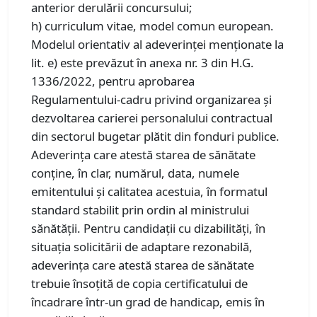
anterior derulării concursului;
h) curriculum vitae, model comun european.
Modelul orientativ al adeverinţei menţionate la
lit. e) este prevăzut în anexa nr. 3 din H.G.
1336/2022, pentru aprobarea
Regulamentului-cadru privind organizarea şi
dezvoltarea carierei personalului contractual
din sectorul bugetar plătit din fonduri publice.
Adeverinţa care atestă starea de sănătate
conţine, în clar, numărul, data, numele
emitentului şi calitatea acestuia, în formatul
standard stabilit prin ordin al ministrului
sănătăţii. Pentru candidaţii cu dizabilităţi, în
situaţia solicitării de adaptare rezonabilă,
adeverinţa care atestă starea de sănătate
trebuie însoţită de copia certificatului de
încadrare într-un grad de handicap, emis în