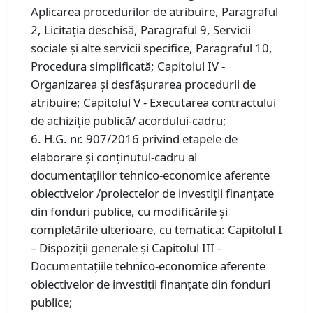
Aplicarea procedurilor de atribuire, Paragraful
2, Licitația deschisă, Paragraful 9, Servicii
sociale şi alte servicii specifice, Paragraful 10,
Procedura simplificată; Capitolul IV -
Organizarea şi desfăşurarea procedurii de
atribuire; Capitolul V - Executarea contractului
de achiziţie publică/ acordului-cadru;
6. H.G. nr. 907/2016 privind etapele de
elaborare și conținutul-cadru al
documentațiilor tehnico-economice aferente
obiectivelor /proiectelor de investiții finanțate
din fonduri publice, cu modificările și
completările ulterioare, cu tematica: Capitolul I
– Dispoziții generale și Capitolul III -
Documentaţiile tehnico-economice aferente
obiectivelor de investiţii finanţate din fonduri
publice;