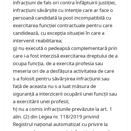
infracțiuni de fals ori contra înfăptuirii justiției,
infracțiuni săvârșite cu intenție care ar face o
persoană candidată la post incompatibilă cu
exercitarea funcției contractuale pentru care
candidează, cu excepția situației în care a
intervenit reabilitarea;
g) nu execută o pedeapsă complementară prin
care i-a fost interzisă exercitarea dreptului de a
ocupa funcția, de a exercita profesia sau
meseria ori de a desfășura activitatea de care
s-a folosit pentru săvârșirea infracțiunii sau
față de aceasta nu s-a luat măsura de
siguranță a interzicerii ocupării unei funcții sau
a exercitării unei profesii;
h) nu a comis infracțiunile prevăzute la art. 1
alin. (2) din Legea nr. 118/2019 privind
Registrul național automatizat cu privire la