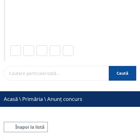
Reparații Curente - organizat în data de 29-07-2026 ora
09:00
Site-ul oficial al Primariei Municipiului Brasov /
www.brasovcity.ro
Distribuie această pagină.
Caută
Acasă
\
Primăria
\
Anunț concurs
Înapoi la listă