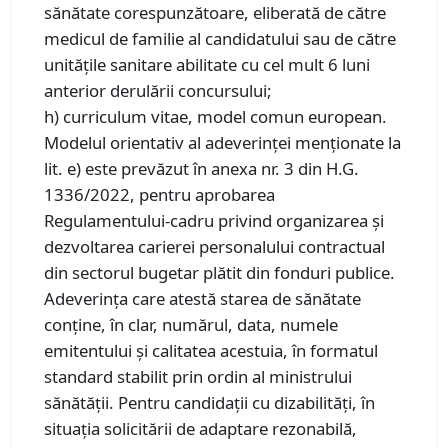
sănătate corespunzătoare, eliberată de către
medicul de familie al candidatului sau de către
unitățile sanitare abilitate cu cel mult 6 luni
anterior derulării concursului;
h) curriculum vitae, model comun european.
Modelul orientativ al adeverinţei menţionate la
lit. e) este prevăzut în anexa nr. 3 din H.G.
1336/2022, pentru aprobarea
Regulamentului-cadru privind organizarea şi
dezvoltarea carierei personalului contractual
din sectorul bugetar plătit din fonduri publice.
Adeverinţa care atestă starea de sănătate
conţine, în clar, numărul, data, numele
emitentului şi calitatea acestuia, în formatul
standard stabilit prin ordin al ministrului
sănătăţii. Pentru candidaţii cu dizabilităţi, în
situaţia solicitării de adaptare rezonabilă,