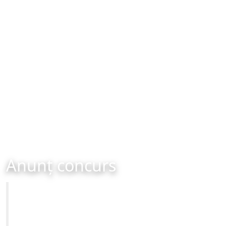
Anunț concurs
Primăria Municipiului Brașov
Concurs - Direcția de Administrare a Unităților de
Învățământ din Municipiul Brașov - Compartimentului