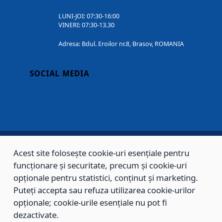
LUNI-JOI: 07:30-16:00
VINERI: 07:30-13.30
Adresa: Bdul. Eroilor nr.8, Brasov, ROMANIA
SOCIAL MEDIA
Acest site folosește cookie-uri esențiale pentru
Copyright © 2002 - 2026 - PRIMĂRIA MUNICIPIULUI BRAȘOV, toate drepturile
funcționare și securitate, precum și cookie-uri
opționale pentru statistici, conținut și marketing.
rezervate.
Puteți accepta sau refuza utilizarea cookie-urilor
Sitemap
Contact
opționale; cookie-urile esențiale nu pot fi
dezactivate.