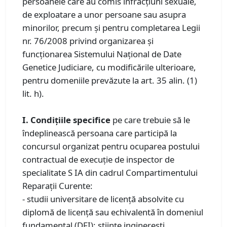
persoanele care au comis infracțiuni sexuale,
de exploatare a unor persoane sau asupra
minorilor, precum și pentru completarea Legii
nr. 76/2008 privind organizarea și
funcționarea Sistemului Național de Date
Genetice Judiciare, cu modificările ulterioare,
pentru domeniile prevăzute la art. 35 alin. (1)
lit. h).
I. Condiţiile specifice
pe care trebuie să le
îndeplinească persoana care participă la
concursul organizat pentru ocuparea postului
contractual de execuţie de inspector de
specialitate S IA din cadrul Compartimentului
Reparații Curente:
- studii universitare de licenţă absolvite cu
diplomă de licenţă sau echivalentă în domeniul
fundamental (DFI): ştiinţe inginereşti,