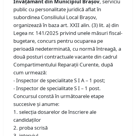
Învățământ din Municipiul Brașov
, serviciu
public cu personalitate juridică aflat în
subordinea Consiliului Local Braşov,
organizează în baza art. XXII alin. (3) lit. a) din
Legea nr. 141/2025 privind unele măsuri fiscal-
bugetare, concurs pentru ocuparea pe
perioadă nedeterminată, cu normă întreagă, a
două posturi contractuale vacante din cadrul
Compartimentului Reparații Curente, după
cum urmează:
- Inspector de specialitate S I A – 1 post;
- Inspector de specialitate S I – 1 post.
Concursul constă în următoarele etape
succesive şi anume:
1. selecţia dosarelor de înscriere ale
candidaţilor
2. proba scrisă
3. interviul