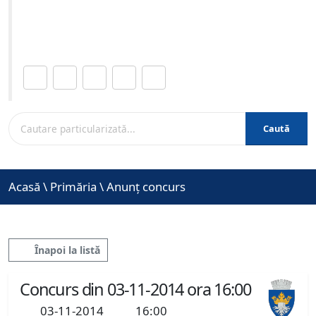
Site-ul oficial al Primariei Municipiului Brasov /
www.brasovcity.ro
Distribuie această pagină.
Caută
Acasă
\
Primăria
\
Anunț concurs
Înapoi la listă
Concurs din 03-11-2014 ora 16:00
03-11-2014
16:00