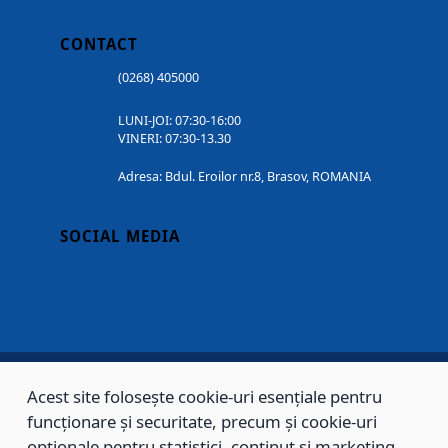
CONTACT
(0268) 405000
LUNI-JOI: 07:30-16:00
VINERI: 07:30-13.30
Adresa: Bdul. Eroilor nr.8, Brasov, ROMANIA
SOCIAL MEDIA
Acest site folosește cookie-uri esențiale pentru
Copyright © 2002 - 2026 - PRIMĂRIA MUNICIPIULUI BRAȘOV, toate drepturile
funcționare și securitate, precum și cookie-uri
opționale pentru statistici, conținut și marketing.
rezervate.