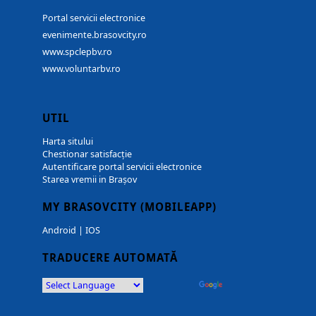
Portal servicii electronice
evenimente.brasovcity.ro
www.spclepbv.ro
www.voluntarbv.ro
UTIL
Harta sitului
Chestionar satisfacție
Autentificare portal servicii electronice
Starea vremii in Brașov
MY BRASOVCITY (MOBILEAPP)
Android
|
IOS
TRADUCERE AUTOMATĂ
Powered by
Translate