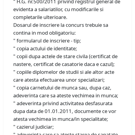
" H.G. nr.500/2011 privind registrul general de
evidenta a salariatilor, cu modificarile si
completarile ulterioare.
Dosarul de inscriere la concurs trebuie sa
contina in mod obligatoriu:
" formularul de inscriere - tip;
" copia actului de identitate;
" copii dupa actele de stare civila (certificat de
nastere, certificat de casatorie daca e cazul);
" copiile diplomelor de studii si ale altor acte
care atesta efectuarea unor specializari;
" copia carnetului de munca sau, dupa caz,
adeverinta care sa ateste vechimea in munca;
" adeverinta privind activitatea desfasurata
dupa data de 01.01.2011, documente ce vor
atesta vechimea in munca/in specialitate;
" cazierul judiciar;
" adeverinta care sa ateste starea de sanatate