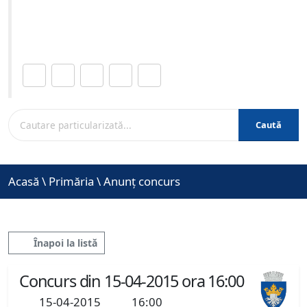
Site-ul oficial al Primariei Municipiului Brasov /
www.brasovcity.ro
Distribuie această pagină.
Caută
Acasă
\
Primăria
\
Anunț concurs
Înapoi la listă
Concurs din 15-04-2015 ora 16:00
15-04-2015
16:00