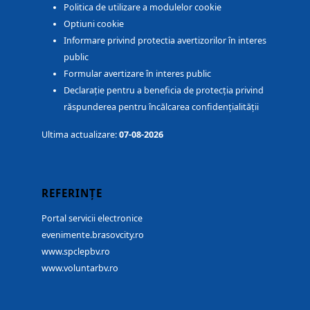
Politica de utilizare a modulelor cookie
Optiuni cookie
Informare privind protectia avertizorilor în interes
public
Formular avertizare în interes public
Declarație pentru a beneficia de protecția privind
răspunderea pentru încălcarea confidențialității
Ultima actualizare:
07-08-2026
REFERINȚE
Portal servicii electronice
evenimente.brasovcity.ro
www.spclepbv.ro
www.voluntarbv.ro