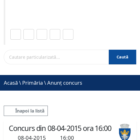
Site-ul oficial al Primariei Municipiului Brasov /
www.brasovcity.ro
Distribuie această pagină.
Caută
Acasă
\
Primăria
\
Anunț concurs
Înapoi la listă
Concurs din 08-04-2015 ora 16:00
08-04-2015
16:00