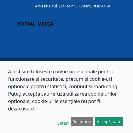
Adresa: Bdul. Eroilor nr.8, Brasov, ROMANIA
SOCIAL MEDIA
Acest site folosește cookie-uri esențiale pentru
Copyright © 2002 - 2026 - PRIMĂRIA MUNICIPIULUI BRAȘOV, toate drepturile
funcționare și securitate, precum și cookie-uri
opționale pentru statistici, conținut și marketing.
rezervate.
Puteți accepta sau refuza utilizarea cookie-urilor
Sitemap
Contact
opționale; cookie-urile esențiale nu pot fi
dezactivate.
Respinge
Accept toate
Setări