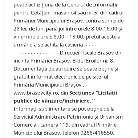
poate achiziţiona de la Centrul de Informaţii
pentru Cetăţeni, masa nr.4 sau nr. 5, din cadrul
Primăriei Municipiului Braşov, contra sumei de
28 lei, de luni până joi între orele 8:00-16:00 şi
vineri între orele 8:00 – 13:00, prețul acesteia
urmând a se achita la casieria ¬¬¬¬
¬¬¬¬¬¬¬¬¬¬¬¬¬¬¬Direcției Fiscale Brașov din
incinta Primăriei Brașov, B-dul Eroilor nr. 8.
Documentația de atribuire se poate obține și
gratuit în format electronic de pe site- ul
Primăria Municipiului Brașov ,
www.brasovcity.ro, din
Secțiunea ”Licitații
publice de vânzare/închiriere. ”
Informaţii suplimentare se pot obţine de la
Serviciul Administrare Patrimoniu şi Urbanism
Comercial, camera 119, din cadrul Primăriei
Municipiului Braşov, telefon 0268/416550,