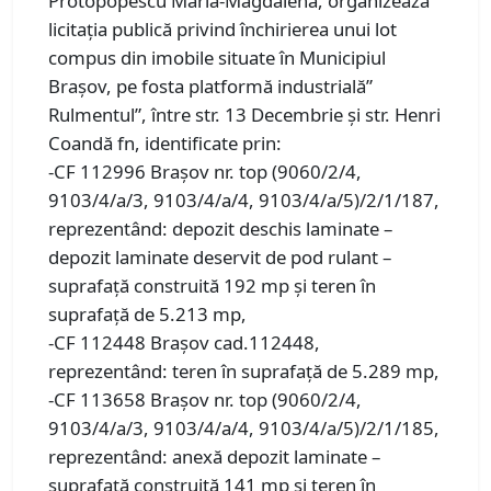
Protopopescu Maria-Magdalena, organizează
licitaţia publică privind închirierea unui lot
compus din imobile situate în Municipiul
Brașov, pe fosta platformă industrială”
Rulmentul”, între str. 13 Decembrie și str. Henri
Coandă fn, identificate prin:
-CF 112996 Brașov nr. top (9060/2/4,
9103/4/a/3, 9103/4/a/4, 9103/4/a/5)/2/1/187,
reprezentând: depozit deschis laminate –
depozit laminate deservit de pod rulant –
suprafață construită 192 mp și teren în
suprafață de 5.213 mp,
-CF 112448 Brașov cad.112448,
reprezentând: teren în suprafață de 5.289 mp,
-CF 113658 Brașov nr. top (9060/2/4,
9103/4/a/3, 9103/4/a/4, 9103/4/a/5)/2/1/185,
reprezentând: anexă depozit laminate –
suprafață construită 141 mp și teren în