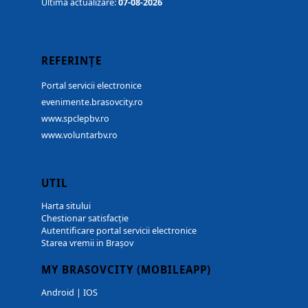
Ultima actualizare:
07-08-2026
REFERINȚE
Portal servicii electronice
evenimente.brasovcity.ro
www.spclepbv.ro
www.voluntarbv.ro
UTIL
Harta sitului
Chestionar satisfacție
Autentificare portal servicii electronice
Starea vremii in Brașov
MY BRASOVCITY (MOBILEAPP)
Android
|
IOS