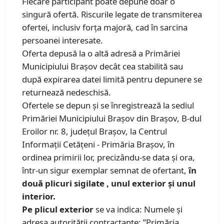
Fiecare participant poate depune doar o
singură ofertă. Riscurile legate de transmiterea
ofertei, inclusiv forța majoră, cad în sarcina
persoanei interesate.
Oferta depusă la o altă adresă a Primăriei
Municipiului Brașov decât cea stabilită sau
după expirarea datei limită pentru depunere se
returnează nedeschisă.
Ofertele se depun și se înregistrează la sediul
Primăriei Municipiului Brașov din Brașov, B-dul
Eroilor nr. 8, județul Brașov, la Centrul
Informații Cetățeni - Primăria Brașov, în
ordinea primirii lor, precizându-se data şi ora,
într-un sigur exemplar semnat de ofertant,
în
două plicuri sigilate , unul exterior și unul
interior.
Pe plicul exterior
se va indica: Numele și
adresa autorității contractante: ”Primăria