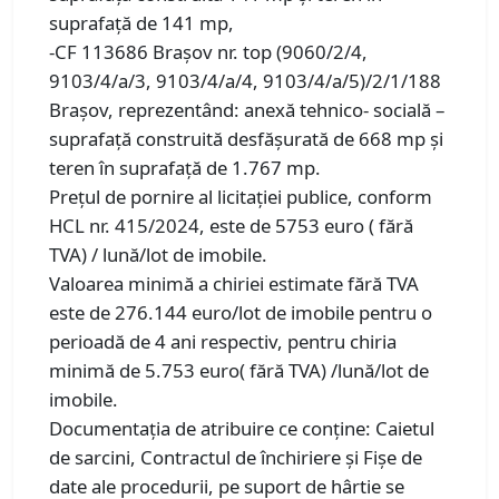
suprafață de 141 mp,
-CF 113686 Brașov nr. top (9060/2/4,
9103/4/a/3, 9103/4/a/4, 9103/4/a/5)/2/1/188
Brașov, reprezentând: anexă tehnico- socială –
suprafață construită desfășurată de 668 mp și
teren în suprafață de 1.767 mp.
Preţul de pornire al licitaţiei publice, conform
HCL nr. 415/2024, este de 5753 euro ( fără
TVA) / lună/lot de imobile.
Valoarea minimă a chiriei estimate fără TVA
este de 276.144 euro/lot de imobile pentru o
perioadă de 4 ani respectiv, pentru chiria
minimă de 5.753 euro( fără TVA) /lună/lot de
imobile.
Documentaţia de atribuire ce conține: Caietul
de sarcini, Contractul de închiriere și Fișe de
date ale procedurii, pe suport de hârtie se