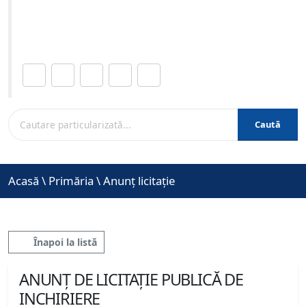
Site-ul oficial al Primariei Municipiului Brasov /
www.brasovcity.ro
Distribuie această pagină.
Caută
Acasă
\
Primăria
\
Anunț licitație
Înapoi la listă
ANUNȚ DE LICITAȚIE PUBLICĂ DE
INCHIRIERE