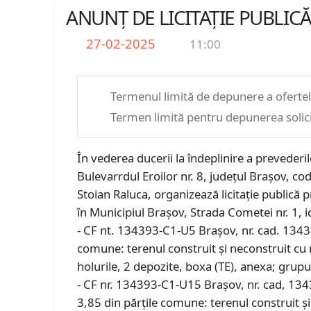
ANUNȚ DE LICITAȚIE PUBLIC
27-02-2025
11:00
Termenul limită de depunere a oferte
Termen limită pentru depunerea solicit
În vederea ducerii la îndeplinire a prevederi
Bulevarrdul Eroilor nr. 8, județul Brașov,
Stoian Raluca, organizează licitație publică p
în Municipiul Brașov, Strada Cometei nr. 1, id
- CF nt. 134393-C1-U5 Brașov, nr. cad. 1343
comune: terenul construit și neconstruit cu n
holurile, 2 depozite, boxa (TE), anexa; grupur
- CF nr. 134393-C1-U15 Brașov, nr. cad, 13
3,85 din părțile comune: terenul construit și