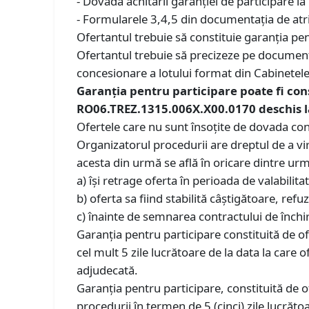
- Dovada achitării garanției de participare la l
- Formularele 3,4,5 din documentația de atr
Ofertantul trebuie să constituie garanția pen
Ofertantul trebuie să precizeze pe documentul 
concesionare a lotului format din Cabinetele nr
Garanția pentru participare poate fi const
RO06.TREZ.1315.006X.X00.0170 deschis la
Ofertele care nu sunt însoțite de dovada cons
Organizatorul procedurii are dreptul de a vi
acesta din urmă se află în oricare dintre urm
a) își retrage oferta în perioada de valabilita
b) oferta sa fiind stabilită câștigătoare, ref
c) înainte de semnarea contractului de închi
Garanția pentru participare constituită de ofer
cel mult 5 zile lucrătoare de la data la care 
adjudecată.
Garanția pentru participare, constituită de o
procedurii în termen de 5 (cinci) zile lucrăt