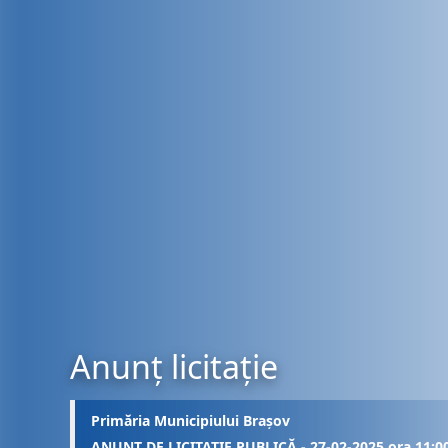
Anunț licitație
Primăria Municipiului Brașov
ANUNȚ DE LICITAȚIE PUBLICĂ - 27-02-2025 ora 11:0