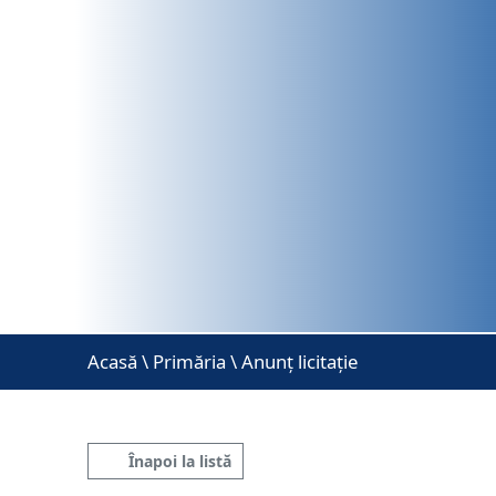
Acasă
\
Primăria \ Anunț licitație
Înapoi la listă