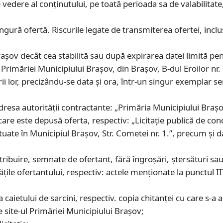
vedere al conținutului, pe toată perioada sa de valabilitate, 
gură ofertă. Riscurile legate de transmiterea ofertei, inclu
rașov decât cea stabilită sau după expirarea datei limită 
 Primăriei Municipiului Brașov, din Brașov, B-dul Eroilor nr.
rii lor, precizându-se data și ora, într-un singur exemplar 
resa autorității contractante: „Primăria Municipiului Brașov
 care este depusă oferta, respectiv: „Licitație publică de con
ituate în Municipiul Brașov, Str. Cometei nr. 1.”, precum și da
ribuire, semnate de ofertant, fără îngroșări, ștersături sau
tățile ofertantului, respectiv: actele menționate la punctul I
 caietului de sarcini, respectiv. copia chitanței cu care s-a 
e site-ul Primăriei Municipiului Brașov;