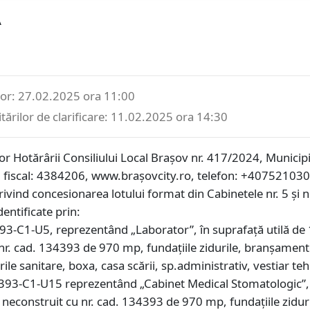
Ă
lor: 27.02.2025 ora 11:00
ărilor de clarificare: 11.02.2025 ora 14:30
lor Hotărârii Consiliului Local Brașov nr. 417/2024, Municip
 cod fiscal: 4384206, www.brașovcity.ro, telefon: +407521
rivind concesionarea lotului format din Cabinetele nr. 5 și n
entificate prin:
93-C1-U5, reprezentând „Laborator”, în suprafață utilă de 
r. cad. 134393 de 970 mp, fundațiile zidurile, branșamentele
ile sanitare, boxa, casa scării, sp.administrativ, vestiar teh
4393-C1-U15 reprezentând „Cabinet Medical Stomatologic”, î
 neconstruit cu nr. cad. 134393 de 970 mp, fundațiile ziduri