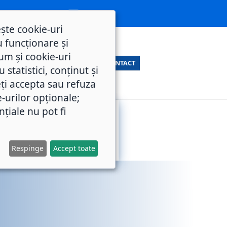
ește cookie-uri
 funcționare și
um și cookie-uri
CONTACT
statistici, conținut și
ți accepta sau refuza
e-urilor opționale;
nțiale nu pot fi
SERVICII
M.O.L.
PUBLICE
Respinge
Accept toate