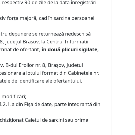
respectiv 90 de zile de la data înregistrării
siv forța majoră, cad în sarcina persoanei
pentru depunere se returnează nedeschisă
 8, județul Brașov, la Centrul Informații
semnat de ofertant,
în două plicuri sigilate,
, B-dul Eroilor nr. 8, Brașov, Județul
cesionare a lotului format din Cabinetele nr.
tele de identificare ale ofertantului.
 modificări;
II.2.1.a din Fișa de date, parte integrantă din
achiziționat Caietul de sarcini sau prima