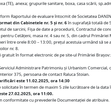
oxa (TE), anexa; grupurile sanitare, boxa, casa scării, sp.adm
form Raportului de evaluare întocmit de Societatea DANIN
rmat din Cabinetele nr. 5 și nr. 6
în suprafață totală de
tul de sarcini, Fișa de date a procedurii, Contractul de co
 pentru Cetățeni, masa nr. 4 sau nr. 5, din cadrul Primăriei
ineri între orele 8:00 – 13:00, prețul acestuia urmând să se a
ilor nr. 8.
 gratuit în format electronic de pe site-ul Primăriei Brașo
 Serviciul Administrare Patrimoniu și Urbanism Comercial, 
nterior 375, persoana de contact Raluca Stoian.
arificări este 11.02.2025, ora 14:30
solicitate în termen de maxim 5 zile lucrătoare de la data înr
ste 27.02.2025, ora 11:00.
 în conformitate cu prevederile Documentației de atribuire.