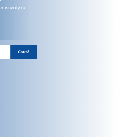
brasovcity.ro
Caută