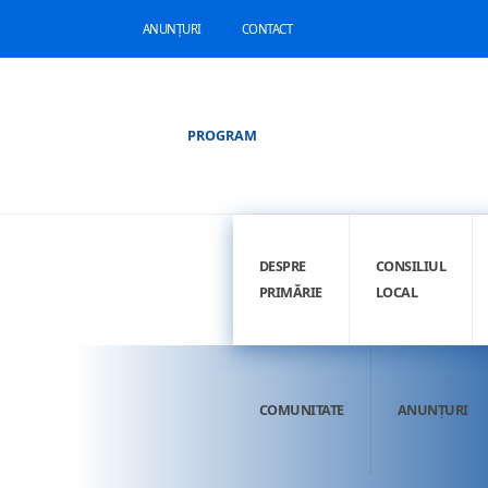
ANUNȚURI
CONTACT
PROGRAM
DESPRE
CONSILIUL
PRIMĂRIE
LOCAL
COMUNITATE
ANUNȚURI