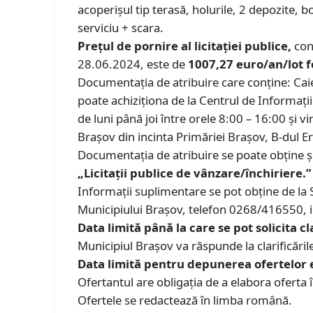
acoperișul tip terasă, holurile, 2 depozite, b
serviciu + scara.
Prețul de pornire al licitației publice,
con
28.06.2024, este de
1007,27 euro/an/lot fo
Documentația de atribuire care conține: Caie
poate achiziționa de la Centrul de Informații
de luni până joi între orele 8:00 – 16:00 și v
Brașov din incinta Primăriei Brașov, B-dul Ero
Documentația de atribuire se poate obține și
„Licitații publice de vânzare/închiriere.”
Informații suplimentare se pot obține de la
Municipiului Brașov, telefon 0268/416550, i
Data limită până la care se pot solicita cl
Municipiul Brașov va răspunde la clarificările 
Data limită pentru depunerea ofertelor e
Ofertantul are obligația de a elabora oferta
Ofertele se redactează în limba română.