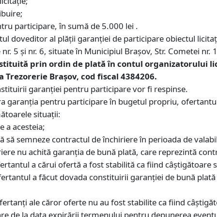
icitație;
ibuire;
tru participare, în sumă de 5.000 lei .
doveditor al plății garanției de participare obiectul licitați
. 5 și nr. 6, situate în Municipiul Brașov, Str. Cometei nr. 1.
ituită prin ordin de plată în contul organizatorului lic
 Trezorerie Brașov, cod fiscal 4384206.
tituirii garanției pentru participare vor fi respinse.
ra garanția pentru participare în bugetul propriu, ofertant
ătoarele situații:
te a acesteia;
uză să semneze contractul de închiriere în perioada de valabil
riere nu achită garanția de bună plată, care reprezintă con
tantul a cărui ofertă a fost stabilită ca fiind câștigătoare se
ofertantul a făcut dovada constituirii garanției de bună plată
fertanți ale căror oferte nu au fost stabilite ca fiind câștig
oare de la data expirării termenului pentru depunerea eventua