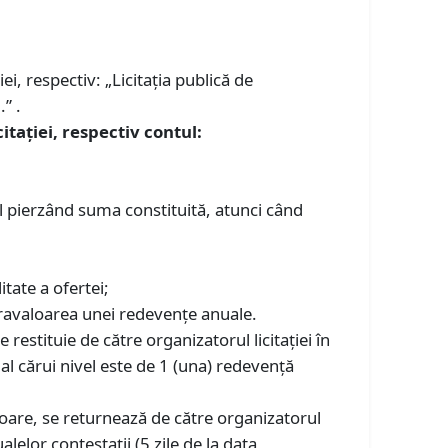
ei, respectiv: „Licitația publică de
” .
itației, respectiv contul:
ul pierzând suma constituită, atunci când
itate a ofertei;
travaloarea unei redevențe anuale.
 restituie de către organizatorul licitației în
 al cărui nivel este de 1 (una) redevență
ătoare, se returnează de către organizatorul
lelor contestații (5 zile de la data