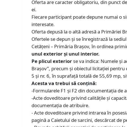
Oferta are caracter obligatoriu, din punct de 
ei.
Fiecare participant poate depune numai o sin
interesate.
Oferta depusă la o altă adresă a Primăriei B
Ofertele se depun și se înregistrază la sediul
Cetățeni – Primăria Brașov, în ordinea primi
unul exterior și unul interior.
Pe plicul exterior
se va indica: Numele și ad
Brașov”, precum și obiectul licitației pentru
5 și nr. 6, în suprafață totală de 55,69 mp, s
Acesta va trebui să conțină:
-Formularele F1 și F2 din documentația de at
-Acte doveditoare privind calitățile și capaci
documentația de atribuire.
- Acte doveditoare privind intrarea în posesia
pagină a Caietului de sarcini, descărcat de p