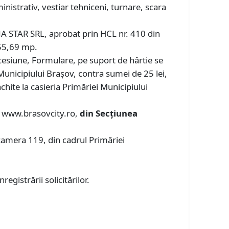
inistrativ, vestiar tehniceni, turnare, scara
A STAR SRL, aprobat prin HCL nr. 410 din
 55,69 mp.
ncesiune, Formulare, pe suport de hârtie se
 Municipiului Brașov, contra sumei de 25 lei,
chite la casieria Primăriei Municipiului
v: www.brasovcity.ro,
din Secțiunea
camera 119, din cadrul Primăriei
egistrării solicitărilor.