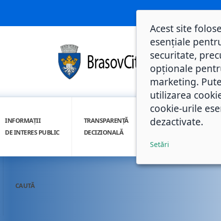
Acest site folos
esențiale pentru
securitate, prec
opționale pentru 
marketing. Pute
utilizarea cooki
cookie-urile ese
dezactivate.
INFORMAȚII
TRANSPARENȚĂ
INTEGRITATE
DE INTERES PUBLIC
DECIZIONALĂ
INSTITUȚIONALĂ
Setări
CAUTĂ