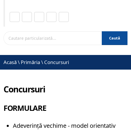
Distribuie această pagină.
Caută
Acasă
\
Primăria
\
Concursuri
Concursuri
FORMULARE
Adeverință vechime - model orientativ