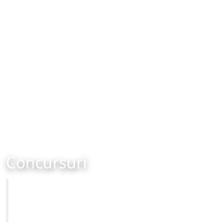
Concursuri
Primăria Municipiului Brașov
Site-ul oficial al Primariei Municipiului Brasov /
www.brasovcity.ro