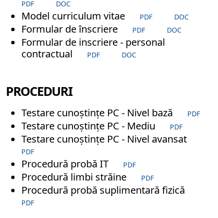
PDF
DOC
Model curriculum vitae
PDF
DOC
Formular de înscriere
PDF
DOC
Formular de inscriere - personal
contractual
PDF
DOC
PROCEDURI
Testare cunoștințe PC - Nivel bază
PDF
Testare cunoștințe PC - Mediu
PDF
Testare cunoștințe PC - Nivel avansat
PDF
Procedură probă IT
PDF
Procedură limbi străine
PDF
Procedură probă suplimentară fizică
PDF