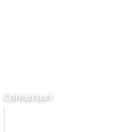
Concursuri
Primăria Municipiului Brașov
Site-ul oficial al Primariei Municipiului Brasov /
www.brasovcity.ro