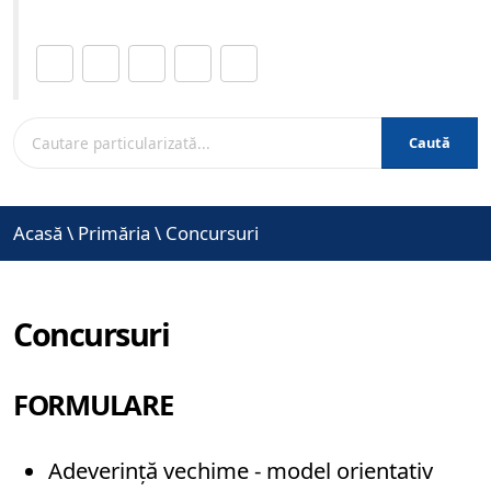
Distribuie această pagină.
Caută
Acasă
\
Primăria
\
Concursuri
Concursuri
FORMULARE
Adeverință vechime - model orientativ