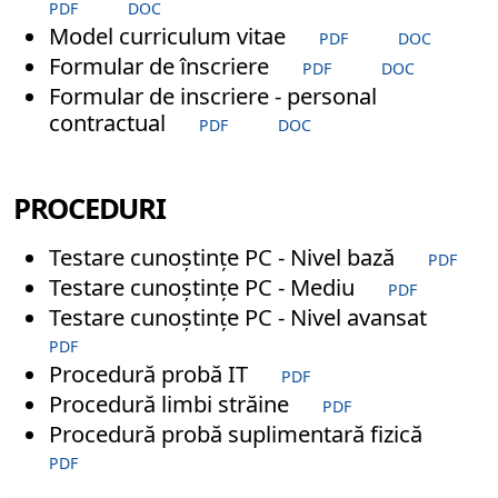
PDF
DOC
Model curriculum vitae
PDF
DOC
Formular de înscriere
PDF
DOC
Formular de inscriere - personal
contractual
PDF
DOC
PROCEDURI
Testare cunoștințe PC - Nivel bază
PDF
Testare cunoștințe PC - Mediu
PDF
Testare cunoștințe PC - Nivel avansat
PDF
Procedură probă IT
PDF
Procedură limbi străine
PDF
Procedură probă suplimentară fizică
PDF