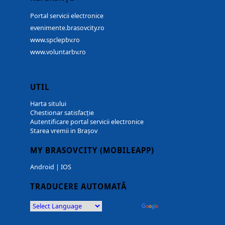
Portal servicii electronice
evenimente.brasovcity.ro
www.spclepbv.ro
www.voluntarbv.ro
UTIL
Harta sitului
Chestionar satisfacție
Autentificare portal servicii electronice
Starea vremii in Brașov
MY BRASOVCITY (MOBILEAPP)
Android
|
IOS
TRADUCERE AUTOMATĂ
Powered by
Translate