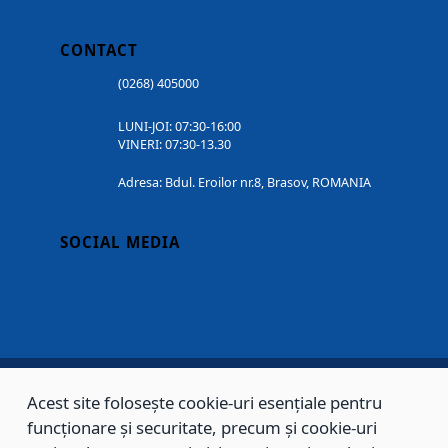
CONTACT
(0268) 405000
LUNI-JOI: 07:30-16:00
VINERI: 07:30-13.30
Adresa: Bdul. Eroilor nr.8, Brasov, ROMANIA
SOCIAL MEDIA
Acest site folosește cookie-uri esențiale pentru
Copyright © 2002 - 2026 - PRIMĂRIA MUNICIPIULUI BRAȘOV, toate drepturile
funcționare și securitate, precum și cookie-uri