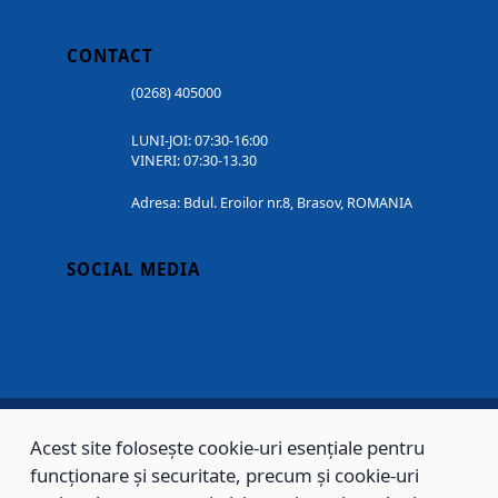
CONTACT
(0268) 405000
LUNI-JOI: 07:30-16:00
VINERI: 07:30-13.30
Adresa: Bdul. Eroilor nr.8, Brasov, ROMANIA
SOCIAL MEDIA
Acest site folosește cookie-uri esențiale pentru
Copyright © 2002 - 2026 - PRIMĂRIA MUNICIPIULUI BRAȘOV, toate drepturile
funcționare și securitate, precum și cookie-uri