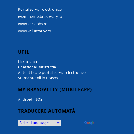
Portal servicii electronice
evenimente.brasovcity.ro
www.spclepbv.ro
www.voluntarbv.ro
UTIL
Harta sitului
Chestionar satisfacție
Autentificare portal servicii electronice
Starea vremii in Brașov
MY BRASOVCITY (MOBILEAPP)
Android
|
IOS
TRADUCERE AUTOMATĂ
Powered by
Translate