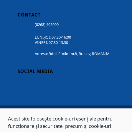
CONTACT
(0268) 405000
LUNI-JOI: 07:30-16:00
VINERI: 07:30-13.30
Adresa: Bdul. Eroilor nr.8, Brasov, ROMANIA
SOCIAL MEDIA
Acest site folosește cookie-uri esențiale pentru
Copyright © 2002 - 2026 - PRIMĂRIA MUNICIPIULUI BRAȘOV, toate drepturile
funcționare și securitate, precum și cookie-uri