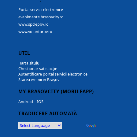
Portal servicii electronice
evenimente.brasovcity.ro
www.spclepbv.ro
www.voluntarbv.ro
UTIL
Harta sitului
Chestionar satisfacție
Autentificare portal servicii electronice
Starea vremii in Brașov
MY BRASOVCITY (MOBILEAPP)
Android
|
IOS
TRADUCERE AUTOMATĂ
Powered by
Translate