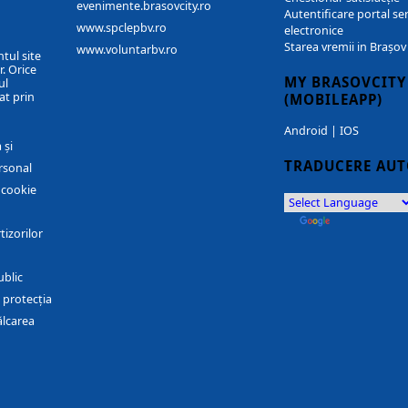
evenimente.brasovcity.ro
Autentificare portal ser
www.spclepbv.ro
electronice
Starea vremii in Brașov
www.voluntarbv.ro
ntul site
. Orice
MY BRASOVCITY
ul
at prin
(MOBILEAPP)
Android
|
IOS
 și
TRADUCERE AU
rsonal
r cookie
by
Translate
tizorilor
ublic
 protecția
ălcarea