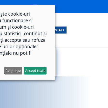
ește cookie-uri
 funcționare și
um și cookie-uri
CONTACT
statistici, conținut și
ți accepta sau refuza
e-urilor opționale;
nțiale nu pot fi
SERVICII
M.O.L.
PUBLICE
Respinge
Accept toate