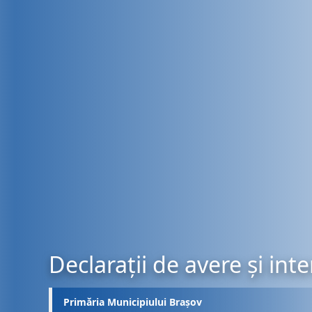
Declarații de avere și int
Primăria Municipiului Brașov