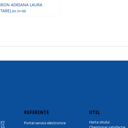
RON ADRIANA LAURA
ETARE)
[66.04 KB]
REFERINȚE
UTIL
I
Harta sitului
Portal servicii electronice
Chestionar satisfacție