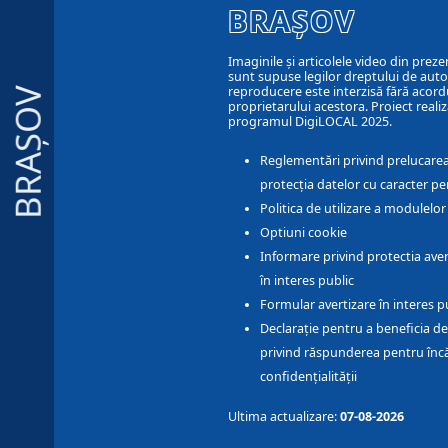
BRAȘOV
Imaginile și articolele video din preze
sunt supuse legilor dreptului de autor
reproducere este interzisă fără acord
BRAȘOV
proprietarului acestora. Proiect realiz
programul DigiLOCAL 2025.
Reglementări privind prelucarea
protecția datelor cu caracter pe
Politica de utilizare a modulelo
Optiuni cookie
Informare privind protectia aver
în interes public
Formular avertizare în interes p
Declarație pentru a beneficia de
privind răspunderea pentru înc
confidențialității
Ultima actualizare:
07-08-2026