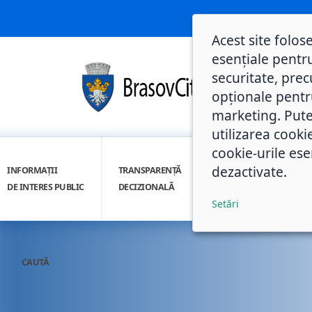
Acest site folos
esențiale pentru
securitate, prec
opționale pentru 
marketing. Pute
utilizarea cooki
cookie-urile ese
dezactivate.
INFORMAȚII
TRANSPARENȚĂ
INTEGRITATE
DE INTERES PUBLIC
DECIZIONALĂ
INSTITUȚIONALĂ
Setări
CAUTĂ