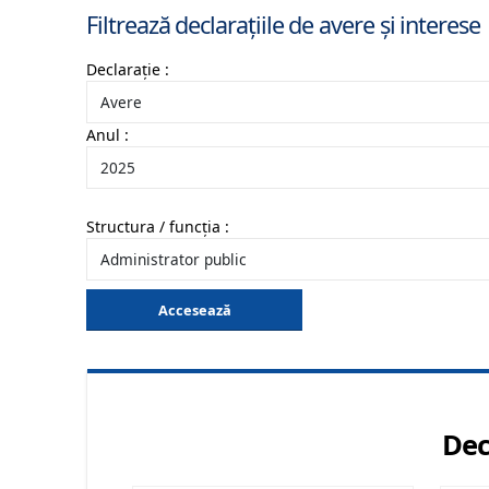
Filtrează declarațiile de avere și interese
Declarație :
Anul :
Structura / funcția :
Accesează
Dec