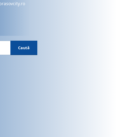
brasovcity.ro
Caută