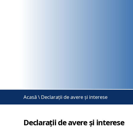
Acasă
\
Declarații de avere și interese
Declarații de avere și interese