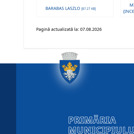
MI
BARABAS LASZLO
[87.27 KB]
(INC
Pagină actualizată la: 07.08.2026
PRIMĂRIA
MUNICIPIULU