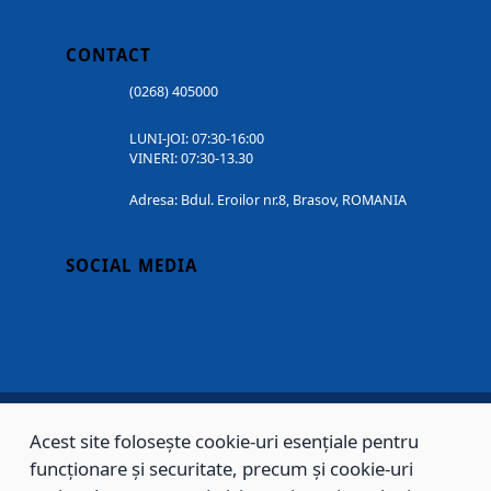
CONTACT
(0268) 405000
LUNI-JOI: 07:30-16:00
VINERI: 07:30-13.30
Adresa: Bdul. Eroilor nr.8, Brasov, ROMANIA
SOCIAL MEDIA
Acest site folosește cookie-uri esențiale pentru
Copyright © 2002 - 2026 - PRIMĂRIA MUNICIPIULUI BRAȘOV, toate drepturile
funcționare și securitate, precum și cookie-uri