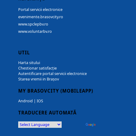
Portal servicii electronice
evenimente.brasovcity.ro
www.spclepbv.ro
www.voluntarbv.ro
UTIL
Harta sitului
Chestionar satisfacție
Autentificare portal servicii electronice
Starea vremii in Brașov
MY BRASOVCITY (MOBILEAPP)
Android
|
IOS
TRADUCERE AUTOMATĂ
Powered by
Translate