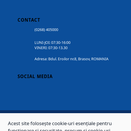
CONTACT
(0268) 405000
LUNI-JOI: 07:30-16:00
VINERI: 07:30-13.30
Adresa: Bdul. Eroilor nr.8, Brasov, ROMANIA
SOCIAL MEDIA
Acest site folosește cookie-uri esențiale pentru
Copyright © 2002 - 2026 - PRIMĂRIA MUNICIPIULUI BRAȘOV, toate drepturile
funcționare și securitate, precum și cookie-uri