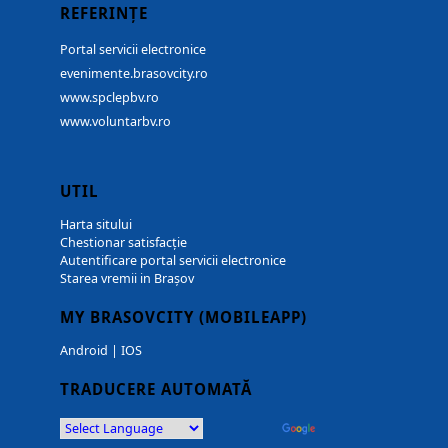
REFERINȚE
Portal servicii electronice
evenimente.brasovcity.ro
www.spclepbv.ro
www.voluntarbv.ro
UTIL
Harta sitului
Chestionar satisfacție
Autentificare portal servicii electronice
Starea vremii in Brașov
MY BRASOVCITY (MOBILEAPP)
Android
|
IOS
TRADUCERE AUTOMATĂ
Powered by
Translate