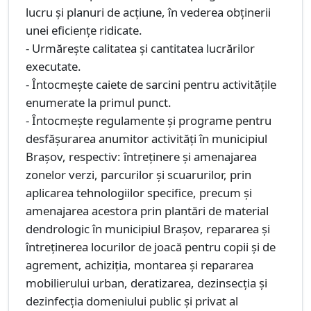
lucru şi planuri de acţiune, în vederea obţinerii
unei eficienţe ridicate.
- Urmăreşte calitatea şi cantitatea lucrărilor
executate.
- Întocmeşte caiete de sarcini pentru activităţile
enumerate la primul punct.
- Întocmeşte regulamente şi programe pentru
desfăşurarea anumitor activităţi în municipiul
Braşov, respectiv: întreţinere şi amenajarea
zonelor verzi, parcurilor şi scuarurilor, prin
aplicarea tehnologiilor specifice, precum şi
amenajarea acestora prin plantări de material
dendrologic în municipiul Braşov, repararea şi
întreţinerea locurilor de joacă pentru copii şi de
agrement, achiziţia, montarea şi repararea
mobilierului urban, deratizarea, dezinsecţia şi
dezinfecţia domeniului public şi privat al