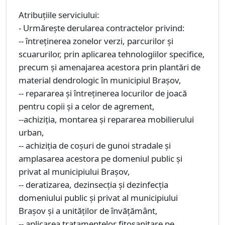
Atribuțiile serviciului:
- Urmăreşte derularea contractelor privind:
-- întreţinerea zonelor verzi, parcurilor şi
scuarurilor, prin aplicarea tehnologiilor specifice,
precum şi amenajarea acestora prin plantări de
material dendrologic în municipiul Braşov,
-- repararea şi întreţinerea locurilor de joacă
pentru copii şi a celor de agrement,
--achiziţia, montarea şi repararea mobilierului
urban,
-- achiziţia de coşuri de gunoi stradale şi
amplasarea acestora pe domeniul public şi
privat al municipiului Braşov,
-- deratizarea, dezinsecţia şi dezinfecţia
domeniului public şi privat al municipiului
Braşov şi a unităţilor de învăţământ,
-- aplicarea tratamentelor fitosanitare pe