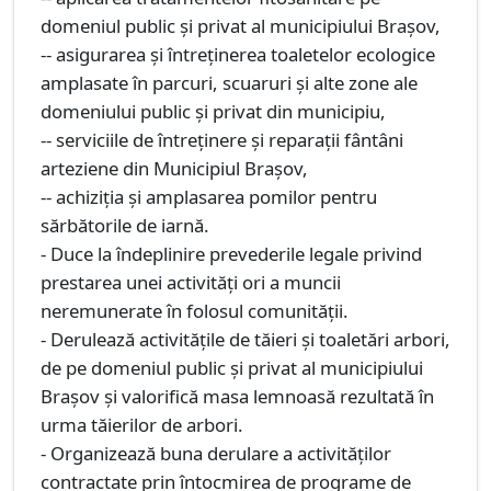
domeniul public şi privat al municipiului Braşov,
-- asigurarea şi întreţinerea toaletelor ecologice
amplasate în parcuri, scuaruri şi alte zone ale
domeniului public şi privat din municipiu,
-- serviciile de întreținere şi reparaţii fântâni
arteziene din Municipiul Brașov,
-- achiziţia şi amplasarea pomilor pentru
sărbătorile de iarnă.
- Duce la îndeplinire prevederile legale privind
prestarea unei activităţi ori a muncii
neremunerate în folosul comunităţii.
- Derulează activităţile de tăieri şi toaletări arbori,
de pe domeniul public şi privat al municipiului
Braşov şi valorifică masa lemnoasă rezultată în
urma tăierilor de arbori.
- Organizează buna derulare a activităţilor
contractate prin întocmirea de programe de