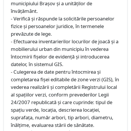
municipiului Braşov şi a unităţilor de
învăţământ.
- Verifică şi răspunde la solicitările persoanelor
fizice şi persoanelor juridice, în termenele
prevăzute de lege.
- Efectuarea inventarierilor locurilor de joacă şi a
mobilierului urban din municipiu în vederea
întocmirii fişelor de evidenţă şi introducerea
datelor, în sistemul GIS.
- Culegerea de date pentru întocmirea şi
completarea fişei editabile de zone verzi (GIS), în
vederea realizării şi completării Registrului local
al spaţiilor verzi, conform prevederilor Legii
24/2007 republicată şi care cuprinde: tipul de
spaţiu verde, locaţia, descrierea locaţiei,
suprafaţa, număr arbori, tip arbori, diametru,
înălţime, evaluarea stării de sănătate.