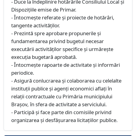
- Duce la îndeplinire hotărârile Consiliului Local şi
Dispoziţiile emise de Primar.
- Întocmeşte referate şi proiecte de hotărâri,
tangente activităţilor.
- Prezintă spre aprobare propunerile şi
fundamentarea privind bugetul necesar
executării activităţilor specifice şi urmăreşte
execuţia bugetară aprobată.
- Întocmeşte rapoarte de activitate şi informări
periodice.
- Asigură conlucrarea şi colaborarea cu celelalte
instituţii publice şi agenţi economici aflaţi în
relaţii contractuale cu Primăria municipiului
Braşov, în sfera de activitate a serviciului.
- Participă şi face parte din comisiile privind
organizarea şi desfăşurarea licitaţiilor publice.