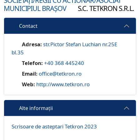
SOCIETĂȚI/REGII CU ACTIONAR/ASOCIAT
MUNICIPIUL BRAȘOV
S.C. TETKRON S.R.L.
Contact
Adresa:
str.Pictor Stefan Luchian nr.25E
bl.35
Telefon:
+40 368 445240
Email:
office@tetkron.ro
Web:
http://www.tetkron.ro
Alte informații
Scrisoare de asteptari Tetkron 2023