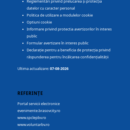
Reglementări privind prelucarea și protecția
datelor cu caracter personal
Politica de utilizare a modulelor cookie
Optiuni cookie
Informare privind protectia avertizorilor în interes
public
Formular avertizare în interes public
Declarație pentru a beneficia de protecția privind
răspunderea pentru încălcarea confidențialității
Ultima actualizare:
07-08-2026
REFERINȚE
Portal servicii electronice
evenimente.brasovcity.ro
www.spclepbv.ro
www.voluntarbv.ro