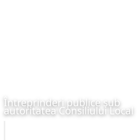
Întreprinderi publice sub
autoritatea Consiliului Local
Primăria Municipiului Brașov
Site-ul oficial al Primariei Municipiului Brasov /