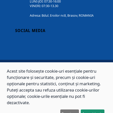
LUNI-JOI: 07:30-16:00
VINERI: 07:30-13.30
Adresa: Bdul. Eroilor nr.8, Brasov, ROMANIA
SOCIAL MEDIA
Acest site folosește cookie-uri esențiale pentru
Copyright © 2002 - 2026 - PRIMĂRIA MUNICIPIULUI BRAȘOV, toate drepturile
funcționare și securitate, precum și cookie-uri
rezervate.
opționale pentru statistici, conținut și marketing.
Puteți accepta sau refuza utilizarea cookie-urilor
Sitemap
Contact
opționale; cookie-urile esențiale nu pot fi
dezactivate.