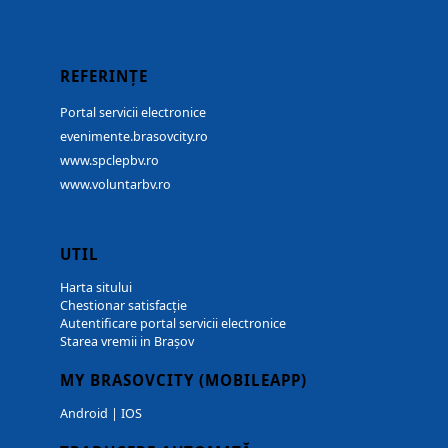
REFERINȚE
Portal servicii electronice
evenimente.brasovcity.ro
www.spclepbv.ro
www.voluntarbv.ro
UTIL
Harta sitului
Chestionar satisfacție
Autentificare portal servicii electronice
Starea vremii in Brașov
MY BRASOVCITY (MOBILEAPP)
Android
|
IOS