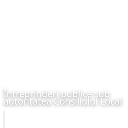
Întreprinderi publice sub
autoritatea Consiliului Local
Primăria Municipiului Brașov
Site-ul oficial al Primariei Municipiului Brasov /