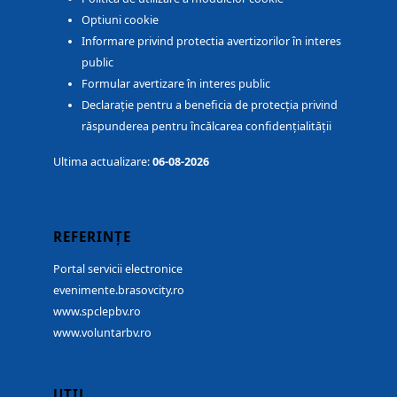
Optiuni cookie
Informare privind protectia avertizorilor în interes
public
Formular avertizare în interes public
Declarație pentru a beneficia de protecția privind
răspunderea pentru încălcarea confidențialității
Ultima actualizare:
06-08-2026
REFERINȚE
Portal servicii electronice
evenimente.brasovcity.ro
www.spclepbv.ro
www.voluntarbv.ro
UTIL