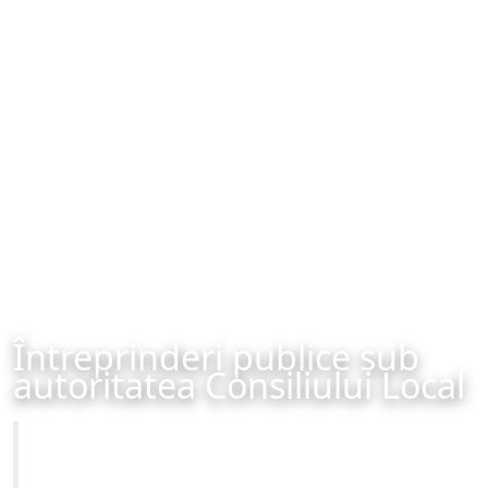
Întreprinderi publice sub
autoritatea Consiliului Local
Primăria Municipiului Brașov
Site-ul oficial al Primariei Municipiului Brasov /