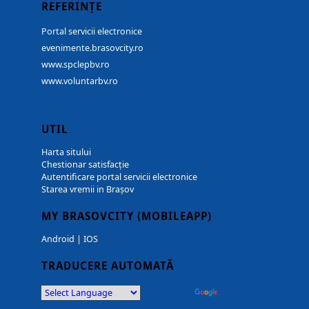
REFERINȚE
Portal servicii electronice
evenimente.brasovcity.ro
www.spclepbv.ro
www.voluntarbv.ro
UTIL
Harta sitului
Chestionar satisfacție
Autentificare portal servicii electronice
Starea vremii in Brașov
MY BRASOVCITY (MOBILEAPP)
Android
|
IOS
TRADUCERE AUTOMATĂ
Powered by
Translate