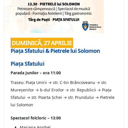
DUMINICĂ, 27 APRILIE
Piața Sfatului & Pietrele lui Solomon
Piața Sfatului
Parada Junilor – ora 11:00
Traseu: Piața Unirii → str. C-tin Brâncoveanu → str.
Mureșenilor → b-dul Eroilor → str. Republicii → Piața
Sfatului → str. Poarta Șchei → str. Prundului → Pietrele
lui Solomon
Spectacol folcloric – 13:00
Mariana Anghel