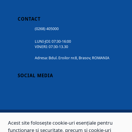
CONTACT
(0268) 405000
LUNI-JOI: 07:30-16:00
VINERI: 07:30-13.30
Adresa: Bdul. Eroilor nr.8, Brasov, ROMANIA
SOCIAL MEDIA
Acest site folosește cookie-uri esențiale pentru
Copyright © 2002 - 2026 - PRIMĂRIA MUNICIPIULUI BRAȘOV, toate drepturile
funcționare și securitate, precum și cookie-uri