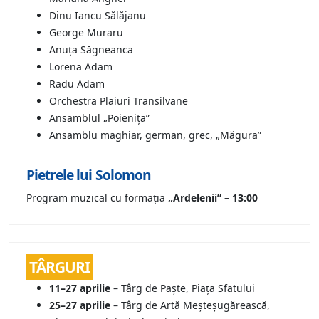
Dinu Iancu Sălăjanu
George Muraru
Anuța Săgneanca
Lorena Adam
Radu Adam
Orchestra Plaiuri Transilvane
Ansamblul „Poienița”
Ansamblu maghiar, german, grec, „Măgura”
Pietrele lui Solomon
Program muzical cu formația
„Ardelenii”
–
13:00
TÂRGURI
11–27 aprilie
– Târg de Paște, Piața Sfatului
25–27 aprilie
– Târg de Artă Meșteșugărească,