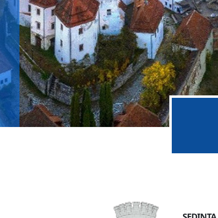
Notificari si anunturi importante
INERE AC
ȘEDINȚA