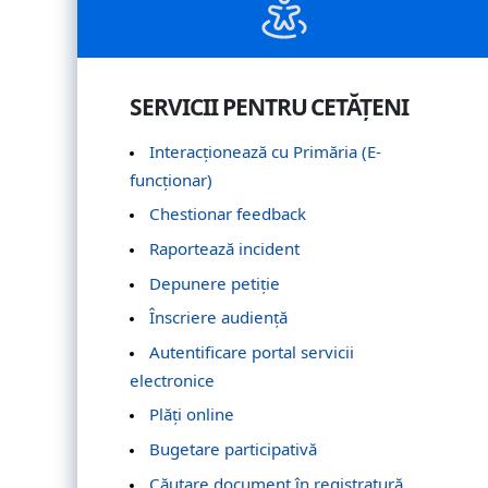
SERVICII PENTRU CETĂȚENI
Interacționează cu Primăria (E-
funcționar)
Chestionar feedback
Raportează incident
Depunere petiție
Înscriere audiență
Autentificare portal servicii
electronice
Plăți online
Bugetare participativă
Căutare document în registratură