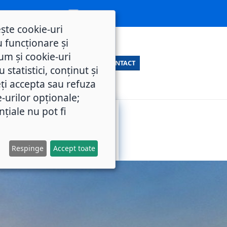
ește cookie-uri
 funcționare și
um și cookie-uri
CONTACT
statistici, conținut și
ți accepta sau refuza
e-urilor opționale;
nțiale nu pot fi
SERVICII
M.O.L.
PUBLICE
Respinge
Accept toate