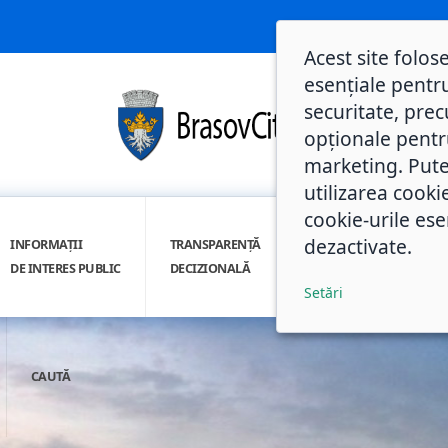
Acest site folos
esențiale pentru
securitate, prec
opționale pentru 
marketing. Pute
utilizarea cooki
cookie-urile ese
dezactivate.
INFORMAȚII
TRANSPARENȚĂ
INTEGRITATE
DE INTERES PUBLIC
DECIZIONALĂ
INSTITUȚIONALĂ
Setări
CAUTĂ