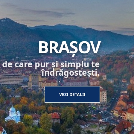
BRAȘOV
 de care pur și simplu te
îndrăgostești.
VEZI DETALII