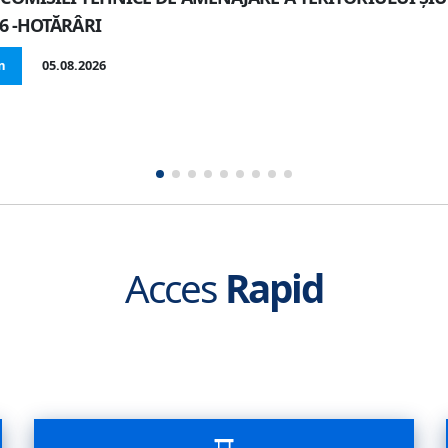
26 -HOTĂRÂRI
m
05.08.2026
Acces
Rapid