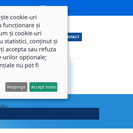
ește cookie-uri
 funcționare și
um și cookie-uri
CONTACT
statistici, conținut și
ți accepta sau refuza
e-urilor opționale;
nțiale nu pot fi
SERVICII
M.O.L.
PUBLICE
Respinge
Accept toate