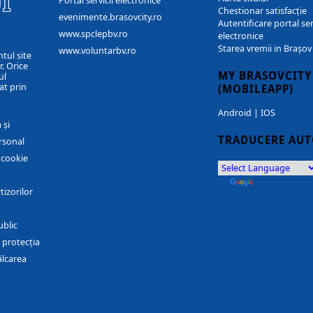
I
Portal servicii electronice
Chestionar satisfacție
evenimente.brasovcity.ro
Autentificare portal ser
www.spclepbv.ro
electronice
Starea vremii in Brașov
www.voluntarbv.ro
ntul site
. Orice
MY BRASOVCITY
ul
at prin
(MOBILEAPP)
Android
|
IOS
 și
TRADUCERE AU
rsonal
r cookie
by
Translate
tizorilor
ublic
 protecția
ălcarea