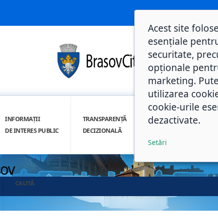
Acest site folos
esențiale pentru
securitate, prec
opționale pentru 
marketing. Pute
utilizarea cooki
cookie-urile ese
dezactivate.
INFORMAȚII
TRANSPARENȚĂ
INTEGRITATE
DE INTERES PUBLIC
DECIZIONALĂ
INSTITUȚIONALĂ
Setări
șov
CAUTĂ