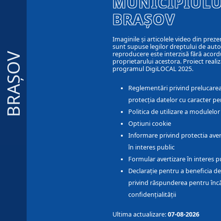
MUNICIPIULU
BRAȘOV
Imaginile și articolele video din preze
sunt supuse legilor dreptului de autor
reproducere este interzisă fără acord
BRAȘOV
proprietarului acestora. Proiect realiz
programul DigiLOCAL 2025.
Reglementări privind prelucarea
protecția datelor cu caracter pe
Politica de utilizare a modulelo
Optiuni cookie
Informare privind protectia aver
în interes public
Formular avertizare în interes p
Declarație pentru a beneficia de
privind răspunderea pentru înc
confidențialității
Ultima actualizare:
07-08-2026