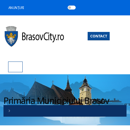
ANUNȚURI
CONTACT
Primăria Municipiului Brașov