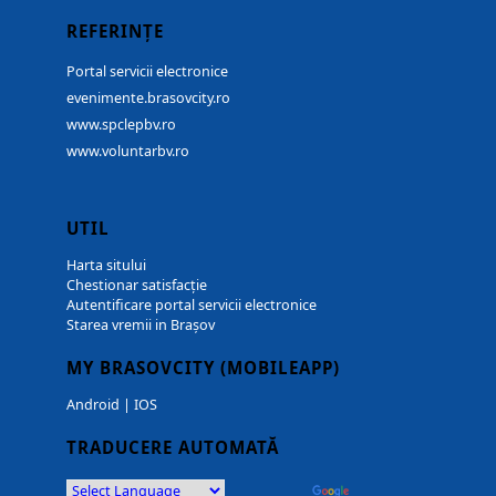
REFERINȚE
Portal servicii electronice
evenimente.brasovcity.ro
www.spclepbv.ro
www.voluntarbv.ro
UTIL
Harta sitului
Chestionar satisfacție
Autentificare portal servicii electronice
Starea vremii in Brașov
MY BRASOVCITY (MOBILEAPP)
Android
|
IOS
TRADUCERE AUTOMATĂ
Powered by
Translate