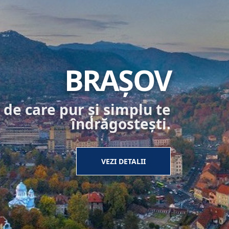
BRAȘOV
 de care pur și simplu te
îndrăgostești.
VEZI DETALII