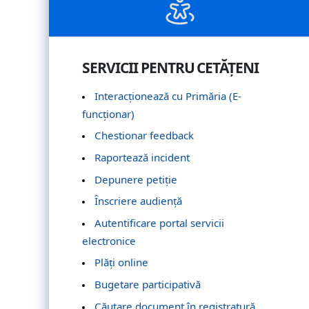
SERVICII PENTRU CETĂȚENI
Interacționează cu Primăria (E-
funcționar)
Chestionar feedback
Raportează incident
Depunere petiție
Înscriere audiență
Autentificare portal servicii
electronice
Plăți online
Bugetare participativă
Căutare document în registratură