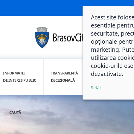
Acest site folos
esențiale pentru
securitate, prec
opționale pentru 
marketing. Pute
utilizarea cooki
cookie-urile ese
dezactivate.
INFORMAȚII
TRANSPARENȚĂ
INTEGRITATE
DE INTERES PUBLIC
DECIZIONALĂ
INSTITUȚIONALĂ
Setări
CAUTĂ