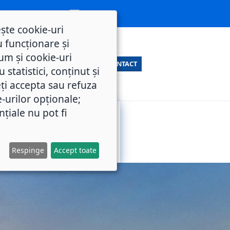
ește cookie-uri
 funcționare și
um și cookie-uri
CONTACT
statistici, conținut și
ți accepta sau refuza
e-urilor opționale;
nțiale nu pot fi
SERVICII
M.O.L.
PUBLICE
Respinge
Accept toate