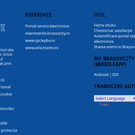
REFERINȚE
UTIL
I
Harta sitului
Portal servicii electronice
Chestionar satisfacție
evenimente.brasovcity.ro
Autentificare portal ser
www.spclepbv.ro
electronice
Starea vremii in Brașov
www.voluntarbv.ro
ntul site
. Orice
MY BRASOVCITY
ul
at prin
(MOBILEAPP)
Android
|
IOS
 și
TRADUCERE AU
rsonal
r cookie
by
Translate
tizorilor
ublic
 protecția