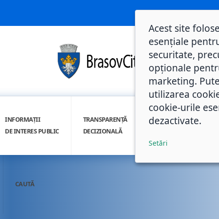
Acest site folos
esențiale pentru
securitate, prec
opționale pentru 
marketing. Pute
utilizarea cooki
cookie-urile ese
dezactivate.
INFORMAȚII
TRANSPARENȚĂ
INTEGRITATE
DE INTERES PUBLIC
DECIZIONALĂ
INSTITUȚIONALĂ
Setări
CAUTĂ