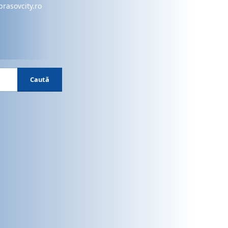
brasovcity.ro
Caută