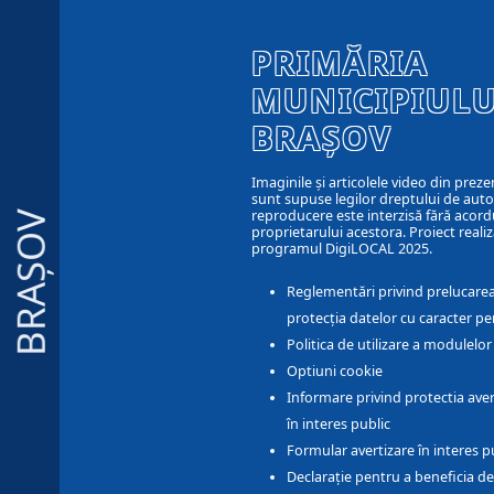
PRIMĂRIA
MUNICIPIULU
BRAȘOV
Imaginile și articolele video din preze
sunt supuse legilor dreptului de autor
reproducere este interzisă fără acord
BRAȘOV
proprietarului acestora. Proiect realiz
programul DigiLOCAL 2025.
Reglementări privind prelucarea
protecția datelor cu caracter pe
Politica de utilizare a modulelo
Optiuni cookie
Informare privind protectia aver
în interes public
Formular avertizare în interes p
Declarație pentru a beneficia de