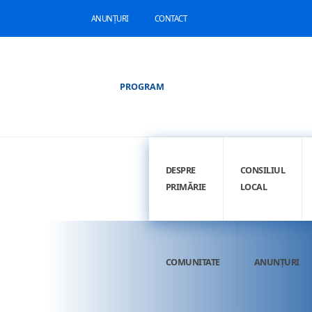
ANUNȚURI
CONTACT
PROGRAM
DESPRE
CONSILIUL
PRIMĂRIE
LOCAL
COMUNITATE
ANUNȚURI