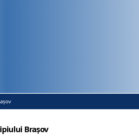
rașov
piului Brașov