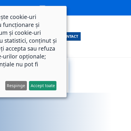
ește cookie-uri
 funcționare și
um și cookie-uri
CONTACT
statistici, conținut și
ți accepta sau refuza
e-urilor opționale;
nțiale nu pot fi
SERVICII
M.O.L.
PUBLICE
Respinge
Accept toate