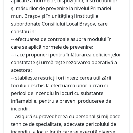
aplicare a normelor, dispozițiilor, instrucțiunilor
și măsurilor de prevenire la nivelul Primăriei
mun. Brașov și în unităţile şi instituţiile
subordonate Consiliului Local Brașov, care
constau în:
-- efectuarea de controale asupra modului în
care se aplică normele de prevenire;
-- face propuneri pentru înlăturarea deficiențelor
constatate și urmărește rezolvarea operativă a
acestora;
-- stabilește restricții ori interzicerea utilizării
focului deschis la efectuarea unor lucrări cu
pericol de incendiu în locuri cu substanțe
inflamabile, pentru a preveni producerea de
incendii;
-- asigură supravegherea cu personal și mijloace
tehnice de specialitate, adecvate pericolului de
incendiu, a locurilor în care se execută diverse