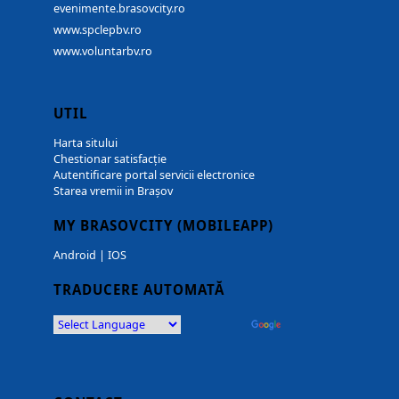
evenimente.brasovcity.ro
www.spclepbv.ro
www.voluntarbv.ro
UTIL
Harta sitului
Chestionar satisfacție
Autentificare portal servicii electronice
Starea vremii in Brașov
MY BRASOVCITY (MOBILEAPP)
Android
|
IOS
TRADUCERE AUTOMATĂ
Powered by
Translate