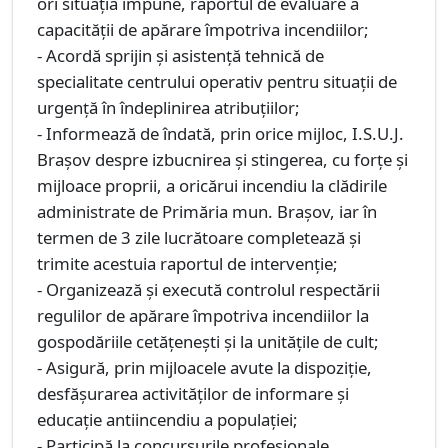
ori situaţia impune, raportul de evaluare a
capacităţii de apărare împotriva incendiilor;
- Acordă sprijin şi asistenţă tehnică de
specialitate centrului operativ pentru situaţii de
urgenţă în îndeplinirea atribuţiilor;
- Informează de îndată, prin orice mijloc, I.S.U.J.
Brașov despre izbucnirea şi stingerea, cu forţe şi
mijloace proprii, a oricărui incendiu la clădirile
administrate de Primăria mun. Brașov, iar în
termen de 3 zile lucrătoare completează şi
trimite acestuia raportul de intervenţie;
- Organizează şi execută controlul respectării
regulilor de apărare împotriva incendiilor la
gospodăriile cetăţeneşti și la unitățile de cult;
- Asigură, prin mijloacele avute la dispoziţie,
desfăşurarea activităţilor de informare şi
educaţie antiincendiu a populaţiei;
- Participă la concursurile profesionale