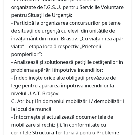
organizate de I.G.S.U. pentru Serviciile Voluntare
pentru Situații de Urgenţă;
- Participă la organizarea concursurilor pe teme
de situații de urgență cu elevii din unitățile de
învățământ din mun. Brașov: „Cu viața mea apăr
viața” – etapa locală respectiv „Prietenii
pompierilor”;
- Analizează şi soluţionează petiţiile cetăţenilor în
problema apărării împotriva incendiilor;
- Îndeplineşte orice alte obligaţii prevăzute de
lege pentru apărarea împotriva incendiilor la
nivelul U.A.T. Brașov.
C. Atribuții în domeniul mobilizării / demobilizării
la locul de muncă
- Întocmește și actualizează documentele de
mobilizare și rechiziții, în conformitate cu
cerințele Structura Teritorială pentru Probleme