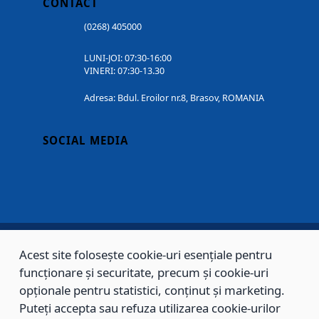
CONTACT
(0268) 405000
LUNI-JOI: 07:30-16:00
VINERI: 07:30-13.30
Adresa: Bdul. Eroilor nr.8, Brasov, ROMANIA
SOCIAL MEDIA
Acest site folosește cookie-uri esențiale pentru
Copyright © 2002 - 2026 - PRIMĂRIA MUNICIPIULUI BRAȘOV, toate drepturile
funcționare și securitate, precum și cookie-uri
rezervate.
opționale pentru statistici, conținut și marketing.
Puteți accepta sau refuza utilizarea cookie-urilor