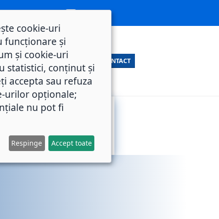
ește cookie-uri
 funcționare și
um și cookie-uri
CONTACT
statistici, conținut și
ți accepta sau refuza
e-urilor opționale;
nțiale nu pot fi
SERVICII
M.O.L.
PUBLICE
Respinge
Accept toate