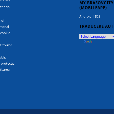
MY BRASOVCITY
ul
at prin
(MOBILEAPP)
Android
|
IOS
 și
TRADUCERE AU
rsonal
r cookie
by
Translate
tizorilor
ublic
 protecția
ălcarea