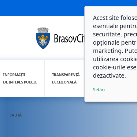
Acest site folos
esențiale pentru
securitate, prec
opționale pentru 
marketing. Pute
utilizarea cooki
cookie-urile ese
dezactivate.
INFORMAȚII
TRANSPARENȚĂ
INTEGRITATE
DE INTERES PUBLIC
DECIZIONALĂ
INSTITUȚIONALĂ
Setări
CAUTĂ