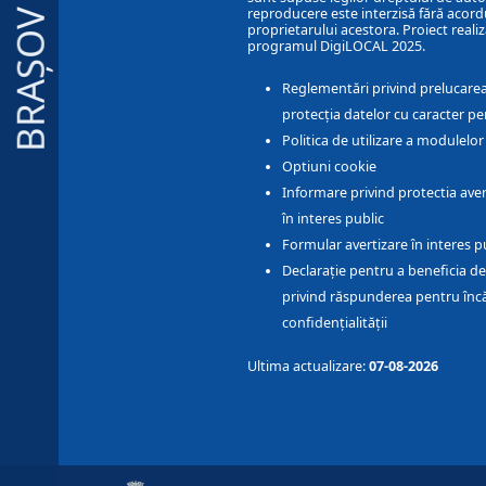
reproducere este interzisă fără acord
BRAȘOV
proprietarului acestora. Proiect realiz
programul DigiLOCAL 2025.
Reglementări privind prelucarea
protecția datelor cu caracter pe
Politica de utilizare a modulelo
Optiuni cookie
Informare privind protectia aver
în interes public
Formular avertizare în interes p
Declarație pentru a beneficia de
privind răspunderea pentru înc
confidențialității
Ultima actualizare:
07-08-2026