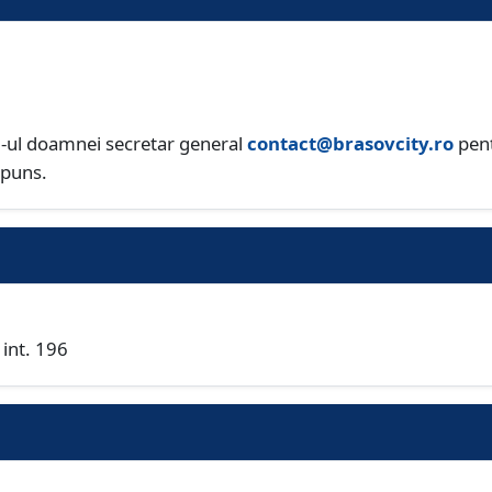
ail-ul doamnei secretar general
contact@brasovcity.ro
pent
ăspuns.
int. 196