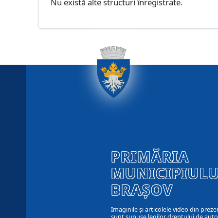
Nu există alte structuri înregistrate.
PRIMĂRIA
MUNICIPIULU
BRAȘOV
Imaginile și articolele video din preze
sunt supuse legilor dreptului de autor