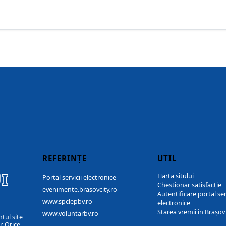
REFERINȚE
UTIL
I
Harta sitului
Portal servicii electronice
Chestionar satisfacție
evenimente.brasovcity.ro
Autentificare portal ser
www.spclepbv.ro
electronice
Starea vremii in Brașov
www.voluntarbv.ro
ntul site
. Orice