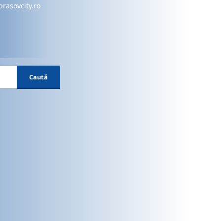
brasovcity.ro
Caută