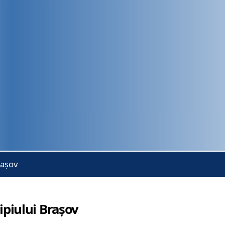
rașov
piului Brașov