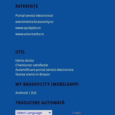
REFERINȚE
Portal servicii electronice
evenimente.brasovcity.ro
www.spclepbv.ro
www.voluntarbv.ro
UTIL
Harta sitului
Chestionar satisfacție
Autentificare portal servicii electronice
Starea vremii in Brașov
MY BRASOVCITY (MOBILEAPP)
Android
|
IOS
TRADUCERE AUTOMATĂ
Powered by
Translate