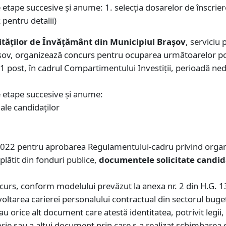
tape succesive şi anume: 1. selecţia dosarelor de înscriere 
 pentru detalii)
ităților de Învățământ din Municipiul Brașov
, serviciu 
aşov, organizează concurs pentru ocuparea următoarelor pos
 – 1 post, în cadrul Compartimentului Investiții, perioadă 
 etape succesive şi anume:
 ale candidaţilor
022 pentru aprobarea Regulamentului-cadru privind organiz
plătit din fonduri publice,
documentele solicitate candid
oncurs, conform modelului prevăzut la anexa nr. 2 din H.G
oltarea carierei personalului contractual din sectorul buget
au orice alt document care atestă identitatea, potrivit legii, 
torie sau a altui document prin care s-a realizat schimbare