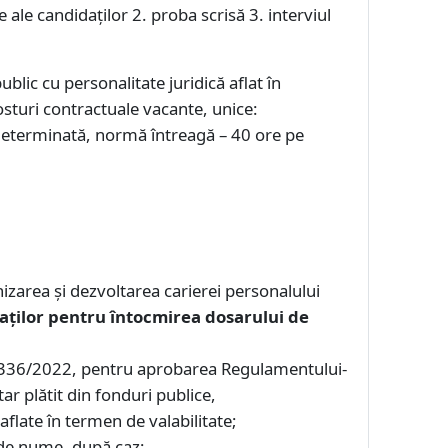
ale candidaţilor 2. proba scrisă 3. interviul
public cu personalitate juridică aflat în
turi contractuale vacante, unice:
nedeterminată, normă întreagă – 40 ore pe
area şi dezvoltarea carierei personalului
aţilor pentru întocmirea dosarului de
. 1336/2022, pentru aprobarea Regulamentului-
ar plătit din fonduri publice,
aflate în termen de valabilitate;
a de nume, după caz;