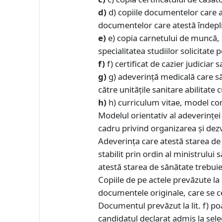
d)
d) copiile documentelor care ate
documentelor care atestă îndeplini
e)
e) copia carnetului de muncă, 
specialitatea studiilor solicitate
f)
f) certificat de cazier judiciar 
g)
g) adeverință medicală care să
către unitățile sanitare abilitate 
h)
h) curriculum vitae, model c
Modelul orientativ al adeverinţe
cadru privind organizarea şi dezv
Adeverinţa care atestă starea de 
stabilit prin ordin al ministrului 
atestă starea de sănătate trebuie 
Copiile de pe actele prevăzute la 
documentele originale, care se c
Documentul prevăzut la lit. f) po
candidatul declarat admis la selec