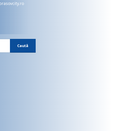
brasovcity.ro
Caută