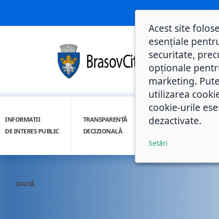
Acest site folos
esențiale pentru
securitate, prec
opționale pentru 
marketing. Pute
utilizarea cooki
cookie-urile ese
dezactivate.
INFORMAȚII
TRANSPARENȚĂ
INTEGRITATE
DE INTERES PUBLIC
DECIZIONALĂ
INSTITUȚIONALĂ
Setări
CAUTĂ