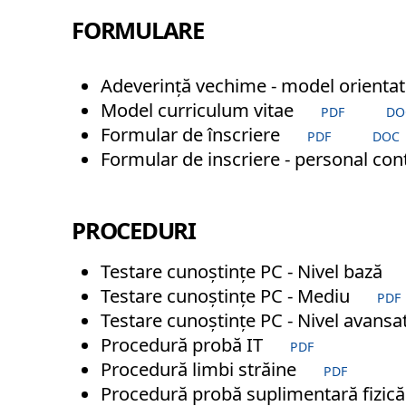
FORMULARE
Adeverință vechime - model orientat
Model curriculum vitae
PDF
DO
Formular de înscriere
PDF
DOC
Formular de inscriere - personal con
PROCEDURI
Testare cunoștințe PC - Nivel bază
Testare cunoștințe PC - Mediu
PDF
Testare cunoștințe PC - Nivel avansa
Procedură probă IT
PDF
Procedură limbi străine
PDF
Procedură probă suplimentară fizic