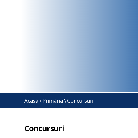
Acasă
\
Primăria \ Concursuri
Concursuri