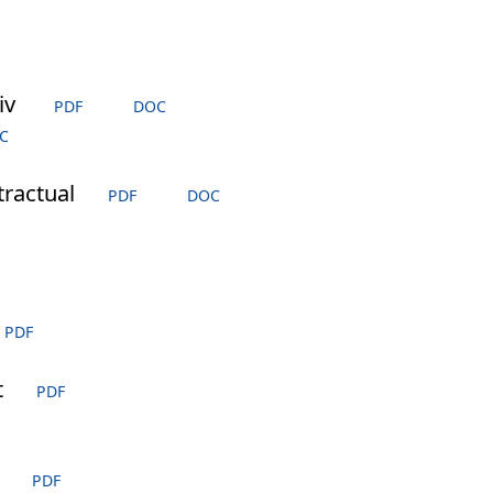
iv
PDF
DOC
C
tractual
PDF
DOC
PDF
t
PDF
ă
PDF