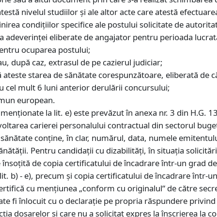
stă nivelul studiilor și ale altor acte care atestă efectuare
rea condițiilor specifice ale postului solicitate de autoritat
a adeverinței eliberate de angajator pentru perioada lucrat
 pentru ocuparea postului;
sau, după caz, extrasul de pe cazierul judiciar;
 ateste starea de sănătate corespunzătoare, eliberată de că
cu cel mult 6 luni anterior derulării concursului;
omun european.
i menţionate la lit. e) este prevăzut în anexa nr. 3 din H.
oltarea carierei personalului contractual din sectorul buget
sănătate conţine, în clar, numărul, data, numele emitentului
sănătăţii. Pentru candidaţii cu dizabilităţi, în situaţia solici
însoţită de copia certificatului de încadrare într-un grad de 
lit. b) - e), precum şi copia certificatului de încadrare într-
ertifică cu menţiunea „conform cu originalul“ de către secr
ate fi înlocuit cu o declaraţie pe propria răspundere privind
ţia dosarelor şi care nu a solicitat expres la înscrierea la 