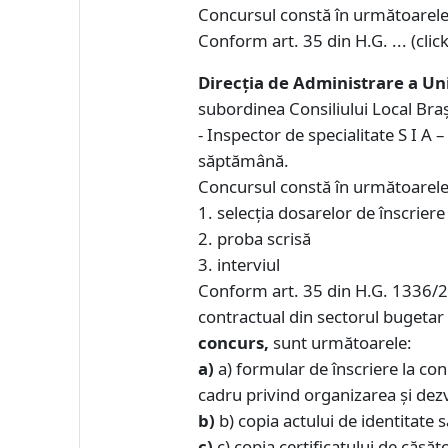
Concursul constă în următoarele e
Conform art. 35 din H.G. ... (click
Direcția de Administrare a Un
subordinea Consiliului Local Br
- Inspector de specialitate S I A
săptămână.
Concursul constă în următoarele
1. selecţia dosarelor de înscriere
2. proba scrisă
3. interviul
Conform art. 35 din H.G. 1336/2
contractual din sectorul bugetar 
concurs,
sunt următoarele:
a)
a) formular de înscriere la c
cadru privind organizarea şi dezv
b)
b) copia actului de identitate s
c)
c) copia certificatului de căsă