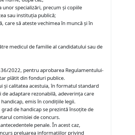
a unor specializări, precum și copiile
ea sau instituția publică;
ă, care să ateste vechimea în muncă și în
tre medicul de familie al candidatului sau de
G. 1336/2022, pentru aprobarea Regulamentului-
ar plătit din fonduri publice.
 şi calitatea acestuia, în formatul standard
tării de adaptare rezonabilă, adeverinţa care
handicap, emis în condiţiile legii.
un grad de handicap se prezintă însoţite de
etarul comisiei de concurs.
 antecedentele penale. În acest caz,
concurs preluarea informaţiilor privind