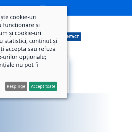
ește cookie-uri
 funcționare și
um și cookie-uri
CONTACT
statistici, conținut și
ți accepta sau refuza
e-urilor opționale;
nțiale nu pot fi
SERVICII
M.O.L.
PUBLICE
Respinge
Accept toate