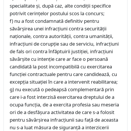
specialitate și, după caz, alte condiții specifice
potrivit cerințelor postului scos la concurs;
f) nu a fost condamnată definitiv pentru
săvârșirea unei infracțiuni contra securității
naționale, contra autorității, contra umanității,
infracțiuni de corupție sau de serviciu, infracțiuni
de fals ori contra înfăptuirii justiției, infracțiuni
săvârșite cu intenție care ar face o persoană
candidată la post incompatibilă cu exercitarea
funcției contractuale pentru care candidează, cu
excepția situației în care a intervenit reabilitarea;
g) nu execută o pedeapsă complementară prin
care i-a fost interzisă exercitarea dreptului de a
ocupa funcția, de a exercita profesia sau meseria
ori de a desfășura activitatea de care s-a folosit
pentru săvârșirea infracțiunii sau față de aceasta
nu s-a luat măsura de siguranță a interzicerii