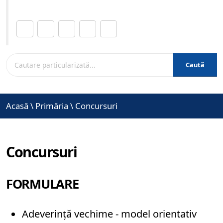
Distribuie această pagină.
Caută
Acasă
\
Primăria
\
Concursuri
Concursuri
FORMULARE
Adeverință vechime - model orientativ