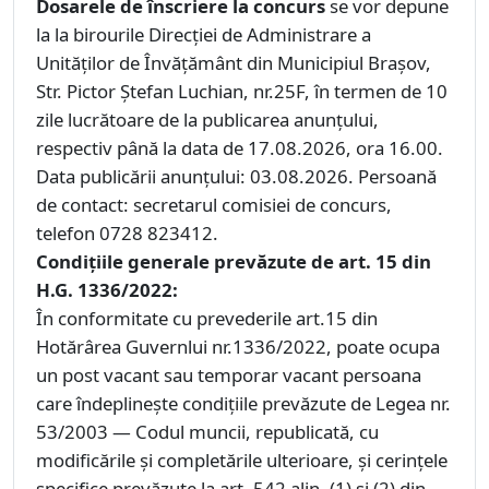
Dosarele de înscriere la concurs
se vor depune
la la birourile Direcției de Administrare a
Unităților de Învățământ din Municipiul Brașov,
Str. Pictor Ștefan Luchian, nr.25F, în termen de 10
zile lucrătoare de la publicarea anunțului,
respectiv până la data de 17.08.2026, ora 16.00.
Data publicării anunțului: 03.08.2026. Persoană
de contact: secretarul comisiei de concurs,
telefon 0728 823412.
Condiţiile generale prevăzute de art. 15 din
H.G. 1336/2022:
În conformitate cu prevederile art.15 din
Hotărârea Guvernlui nr.1336/2022, poate ocupa
un post vacant sau temporar vacant persoana
care îndeplinește condițiile prevăzute de Legea nr.
53/2003 — Codul muncii, republicată, cu
modificările și completările ulterioare, și cerințele
specifice prevăzute la art. 542 alin. (1) și (2) din