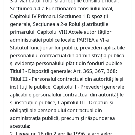
3-a Mandatul, rolul şi atribuţiile consiliului local,
Secţiunea a 4-a Funcţionarea consiliului local,
Capitolul IV Primarul Secţiunea 1 Dispoziţii
generale, Secţiunea a 2-a Rolul şi atribuţiile
primarului, Capitolul VIII Actele autorităţilor
administraţiei publice locale; PARTEA a VI-a
Statutul funcţionarilor publici, prevederi aplicabile
personalului contractual din administraţia publică
şi evidenţa personalului plătit din fonduri publice
Titlul I - Dispoziţii generale: Art. 365, 367, 368;
Titlul III - Personalul contractual din autorităţile şi
instituţiile publice, Capitolul I - Prevederi generale
aplicabile personalului contractual din autorităţile
şi instituţiile publice, Capitolul III - Drepturi şi
obligaţii ale personalului contractual din
administraţia publică, precum şi răspunderea
acestuia;
2. Legea nr. 16 din 2 aprilie 1996, a arhivelor