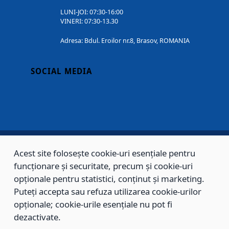
LUNI-JOI: 07:30-16:00
VINERI: 07:30-13.30
Adresa: Bdul. Eroilor nr.8, Brasov, ROMANIA
SOCIAL MEDIA
Acest site folosește cookie-uri esențiale pentru
Copyright © 2002 - 2026 - PRIMĂRIA MUNICIPIULUI BRAȘOV, toate drepturile
funcționare și securitate, precum și cookie-uri
opționale pentru statistici, conținut și marketing.
rezervate.
Puteți accepta sau refuza utilizarea cookie-urilor
Sitemap
Contact
opționale; cookie-urile esențiale nu pot fi
dezactivate.