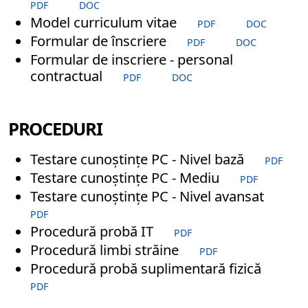
PDF
DOC
Model curriculum vitae
PDF
DOC
Formular de înscriere
PDF
DOC
Formular de inscriere - personal
contractual
PDF
DOC
PROCEDURI
Testare cunoștințe PC - Nivel bază
PDF
Testare cunoștințe PC - Mediu
PDF
Testare cunoștințe PC - Nivel avansat
PDF
Procedură probă IT
PDF
Procedură limbi străine
PDF
Procedură probă suplimentară fizică
PDF