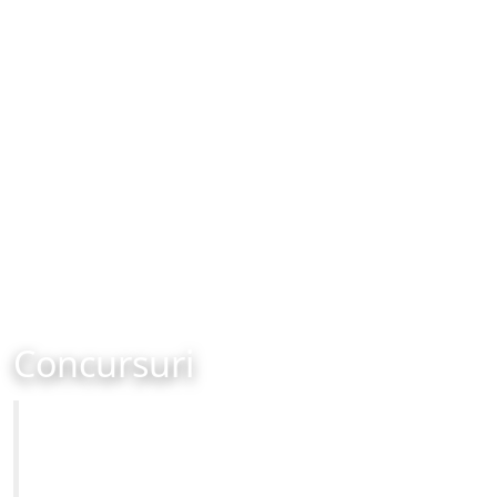
Concursuri
Primăria Municipiului Brașov
Site-ul oficial al Primariei Municipiului Brasov /
www.brasovcity.ro