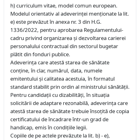
h) curriculum vitae, model comun european.
Modelul orientativ al adeverinţei menţionate la lit.
e) este prevăzut în anexa nr. 3 din H.G.
1336/2022, pentru aprobarea Regulamentului-
cadru privind organizarea şi dezvoltarea carierei
personalului contractual din sectorul bugetar
plătit din fonduri publice.
Adeverinţa care atestă starea de sănătate
conţine, în clar, numărul, data, numele
emitentului şi calitatea acestuia, în formatul
standard stabilit prin ordin al ministrului sănătăţii.
Pentru candidaţii cu dizabilităţi, în situaţia
solicitării de adaptare rezonabilă, adeverinţa care
atestă starea de sănătate trebuie însoţită de copia
certificatului de încadrare într-un grad de
handicap, emis în condiţiile legii.
Copiile de pe actele prevăzute la lit. b) - e),