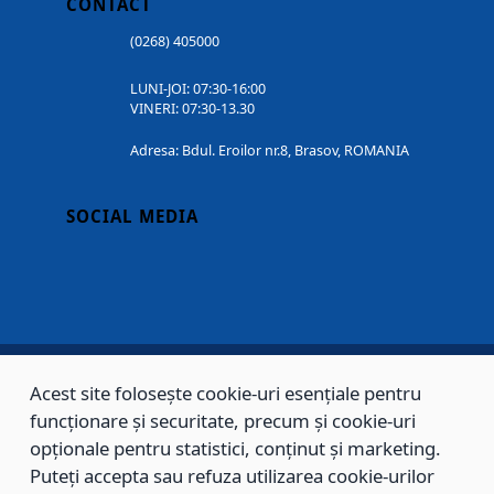
CONTACT
(0268) 405000
LUNI-JOI: 07:30-16:00
VINERI: 07:30-13.30
Adresa: Bdul. Eroilor nr.8, Brasov, ROMANIA
SOCIAL MEDIA
Acest site folosește cookie-uri esențiale pentru
Copyright © 2002 - 2026 - PRIMĂRIA MUNICIPIULUI BRAȘOV, toate drepturile
funcționare și securitate, precum și cookie-uri
opționale pentru statistici, conținut și marketing.
rezervate.
Puteți accepta sau refuza utilizarea cookie-urilor