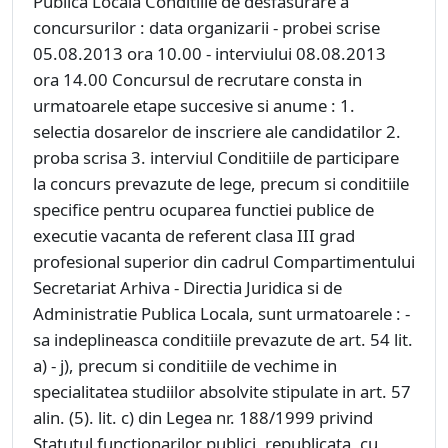
Publica Locala
Conditiile de desfasurare a
concursurilor : data organizarii - probei scrise
05.08.2013 ora 10.00 - interviului 08.08.2013
ora 14.00
Concursul de recrutare consta in
urmatoarele etape succesive si anume : 1.
selectia dosarelor de inscriere ale candidatilor 2.
proba scrisa 3. interviul
Conditiile de participare
la concurs prevazute de lege, precum si conditiile
specifice pentru ocuparea functiei publice de
executie vacanta de referent clasa III grad
profesional superior din cadrul Compartimentului
Secretariat Arhiva - Directia Juridica si de
Administratie Publica Locala, sunt urmatoarele : -
sa indeplineasca conditiile prevazute de art. 54 lit.
a) - j), precum si conditiile de vechime in
specialitatea studiilor absolvite stipulate in art. 57
alin. (5). lit. c) din Legea nr. 188/1999 privind
Statutul functionarilor publici, republicata, cu