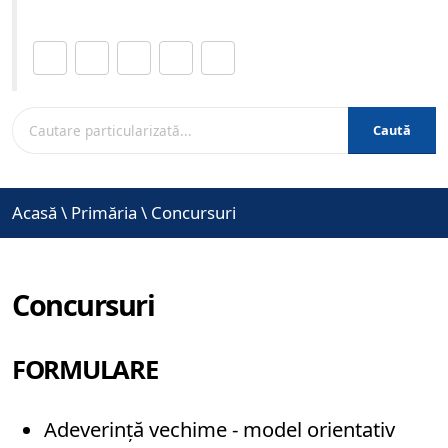
Distribuie această pagină.
Caută
Acasă
\
Primăria
\
Concursuri
Concursuri
FORMULARE
Adeverință vechime - model orientativ