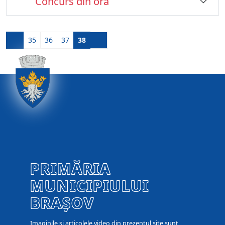
Concurs din ora
35
36
37
38
PRIMĂRIA
MUNICIPIULUI
BRAȘOV
Imaginile și articolele video din prezentul site sunt