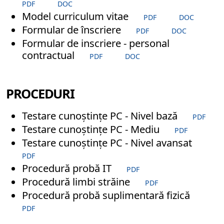
PDF
DOC
Model curriculum vitae
PDF
DOC
Formular de înscriere
PDF
DOC
Formular de inscriere - personal
contractual
PDF
DOC
PROCEDURI
Testare cunoștințe PC - Nivel bază
PDF
Testare cunoștințe PC - Mediu
PDF
Testare cunoștințe PC - Nivel avansat
PDF
Procedură probă IT
PDF
Procedură limbi străine
PDF
Procedură probă suplimentară fizică
PDF