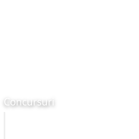
Concursuri
Primăria Municipiului Brașov
Site-ul oficial al Primariei Municipiului Brasov /
www.brasovcity.ro