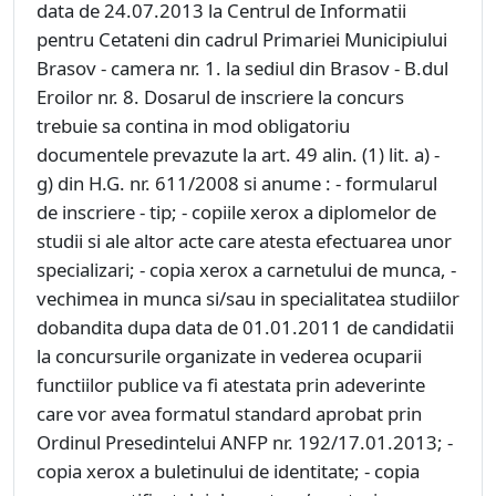
data de 24.07.2013 la Centrul de Informatii
pentru Cetateni din cadrul Primariei Municipiului
Brasov - camera nr. 1. la sediul din Brasov - B.dul
Eroilor nr. 8.
Dosarul de inscriere la concurs
trebuie sa contina in mod obligatoriu
documentele prevazute la art. 49 alin. (1) lit. a) -
g) din H.G. nr. 611/2008 si anume : - formularul
de inscriere - tip; - copiile xerox a diplomelor de
studii si ale altor acte care atesta efectuarea unor
specializari; - copia xerox a carnetului de munca, -
vechimea in munca si/sau in specialitatea studiilor
dobandita dupa data de 01.01.2011 de candidatii
la concursurile organizate in vederea ocuparii
functiilor publice va fi atestata prin adeverinte
care vor avea formatul standard aprobat prin
Ordinul Presedintelui ANFP nr. 192/17.01.2013; -
copia xerox a buletinului de identitate; - copia