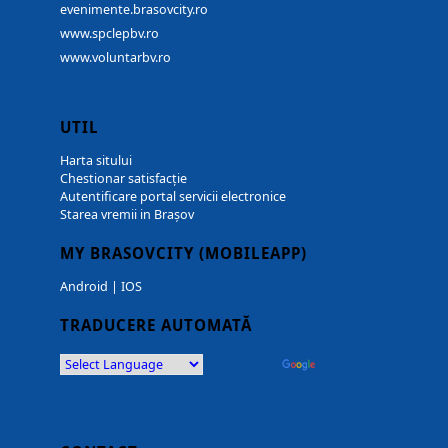
evenimente.brasovcity.ro
www.spclepbv.ro
www.voluntarbv.ro
UTIL
Harta sitului
Chestionar satisfacție
Autentificare portal servicii electronice
Starea vremii in Brașov
MY BRASOVCITY (MOBILEAPP)
Android
|
IOS
TRADUCERE AUTOMATĂ
Powered by
Translate