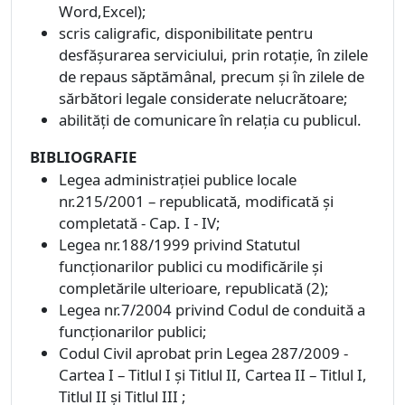
Word,Excel);
scris caligrafic, disponibilitate pentru
desfăşurarea serviciului, prin rotaţie, în zilele
de repaus săptămânal, precum şi în zilele de
sărbători legale considerate nelucrătoare;
abilităţi de comunicare în relaţia cu publicul.
BIBLIOGRAFIE
Legea administraţiei publice locale
nr.215/2001 – republicată, modificată şi
completată - Cap. I - IV;
Legea nr.188/1999 privind Statutul
funcţionarilor publici cu modificările şi
completările ulterioare, republicată (2);
Legea nr.7/2004 privind Codul de conduită a
funcţionarilor publici;
Codul Civil aprobat prin Legea 287/2009 -
Cartea I – Titlul I şi Titlul II, Cartea II – Titlul I,
Titlul II şi Titlul III ;