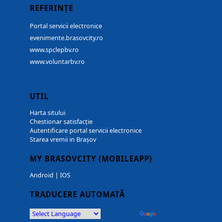
REFERINȚE
Portal servicii electronice
evenimente.brasovcity.ro
www.spclepbv.ro
www.voluntarbv.ro
UTIL
Harta sitului
Chestionar satisfacție
Autentificare portal servicii electronice
Starea vremii in Brașov
MY BRASOVCITY (MOBILEAPP)
Android
|
IOS
TRADUCERE AUTOMATĂ
Powered by
Translate