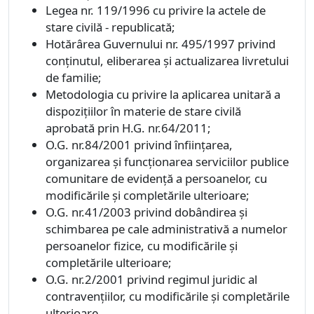
Legea nr. 119/1996 cu privire la actele de
stare civilă - republicată;
Hotărârea Guvernului nr. 495/1997 privind
conţinutul, eliberarea şi actualizarea livretului
de familie;
Metodologia cu privire la aplicarea unitară a
dispoziţiilor în materie de stare civilă
aprobată prin H.G. nr.64/2011;
O.G. nr.84/2001 privind înfiinţarea,
organizarea şi funcţionarea serviciilor publice
comunitare de evidenţă a persoanelor, cu
modificările şi completările ulterioare;
O.G. nr.41/2003 privind dobândirea şi
schimbarea pe cale administrativă a numelor
persoanelor fizice, cu modificările şi
completările ulterioare;
O.G. nr.2/2001 privind regimul juridic al
contravenţiilor, cu modificările şi completările
ulterioare.