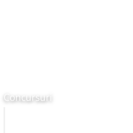
Concursuri
Primăria Municipiului Brașov
Site-ul oficial al Primariei Municipiului Brasov /
www.brasovcity.ro