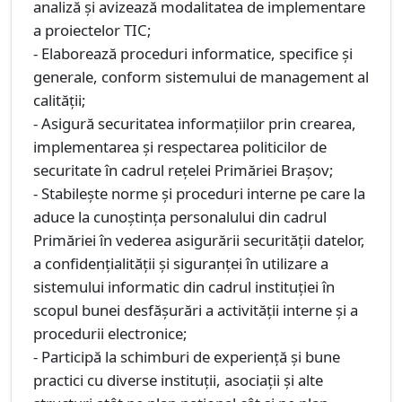
analiză și avizează modalitatea de implementare
a proiectelor TIC;
- Elaborează proceduri informatice, specifice şi
generale, conform sistemului de management al
calităţii;
- Asigură securitatea informaţiilor prin crearea,
implementarea şi respectarea politicilor de
securitate în cadrul reţelei Primăriei Braşov;
- Stabileşte norme şi proceduri interne pe care la
aduce la cunoştinţa personalului din cadrul
Primăriei în vederea asigurării securităţii datelor,
a confidenţialităţii şi siguranţei în utilizare a
sistemului informatic din cadrul instituţiei în
scopul bunei desfăşurări a activităţii interne şi a
procedurii electronice;
- Participă la schimburi de experiență şi bune
practici cu diverse instituții, asociaţii şi alte