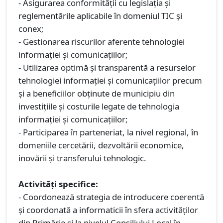
- Asigurarea conformităţii cu legislaţia şi
reglementările aplicabile în domeniul TIC și
conex;
- Gestionarea riscurilor aferente tehnologiei
informaţiei şi comunicaţiilor;
- Utilizarea optimă şi transparentă a resurselor
tehnologiei informaţiei şi comunicaţiilor precum
şi a beneficiilor obţinute de municipiu din
investiţiile şi costurile legate de tehnologia
informaţiei şi comunicaţiilor;
- Participarea în parteneriat, la nivel regional, în
domeniile cercetării, dezvoltării economice,
inovării și transferului tehnologic.
Activități specifice:
- Coordonează strategia de introducere coerentă
şi coordonată a informaticii în sfera activităţilor
din Primărie şi la nivelul Consiliului Local în