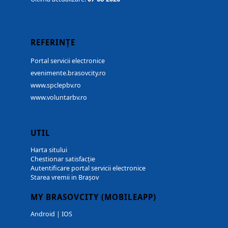
REFERINȚE
Portal servicii electronice
evenimente.brasovcity.ro
www.spclepbv.ro
www.voluntarbv.ro
UTIL
Harta sitului
Chestionar satisfacție
Autentificare portal servicii electronice
Starea vremii in Brașov
MY BRASOVCITY (MOBILEAPP)
Android
|
IOS