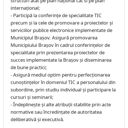
structuri atât pe plan naţional cât si pe plan
internaţional;
- Participă la conferințe de specialitate TIC
precum şi la cele de promovare a proiectelor şi
serviciilor publice electronice implementate de
Municipiul Braşov. Asigură promovarea
Municipiului Braşov în cadrul conferinţelor de
specialitate prin prezentarea proiectelor de
succes implementate la Braşov și diseminarea
de bune practici;
- Asigură mediul optim pentru perfecționarea
cunoştinţelor în domeniul TIC a personalului din
subordine, prin studiu individual şi participare la
cursuri şi seminarii;
- Îndeplineşte şi alte atribuţii stabilite prin acte
normative sau încredinţate de autoritatea
deliberativă şi executivă.