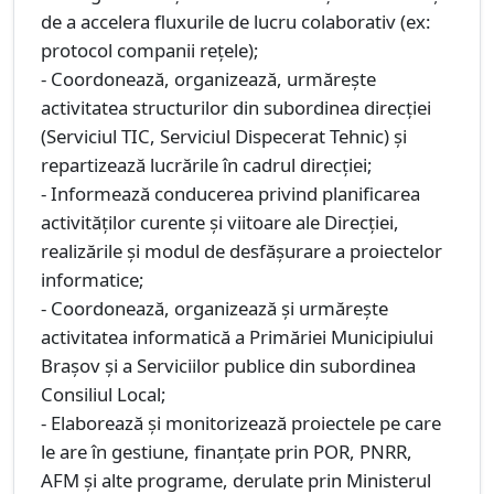
de a accelera fluxurile de lucru colaborativ (ex:
protocol companii reţele);
- Coordonează, organizează, urmăreşte
activitatea structurilor din subordinea direcției
(Serviciul TIC, Serviciul Dispecerat Tehnic) şi
repartizează lucrările în cadrul direcţiei;
- Informează conducerea privind planificarea
activităţilor curente şi viitoare ale Direcției,
realizările şi modul de desfăşurare a proiectelor
informatice;
- Coordonează, organizează şi urmăreşte
activitatea informatică a Primăriei Municipiului
Braşov şi a Serviciilor publice din subordinea
Consiliul Local;
- Elaborează şi monitorizează proiectele pe care
le are în gestiune, finanțate prin POR, PNRR,
AFM și alte programe, derulate prin Ministerul