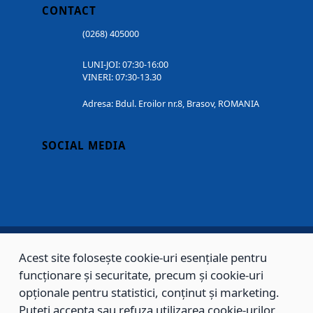
CONTACT
(0268) 405000
LUNI-JOI: 07:30-16:00
VINERI: 07:30-13.30
Adresa: Bdul. Eroilor nr.8, Brasov, ROMANIA
SOCIAL MEDIA
Acest site folosește cookie-uri esențiale pentru
Copyright © 2002 - 2026 - PRIMĂRIA MUNICIPIULUI BRAȘOV, toate drepturile
funcționare și securitate, precum și cookie-uri
rezervate.
opționale pentru statistici, conținut și marketing.
Puteți accepta sau refuza utilizarea cookie-urilor