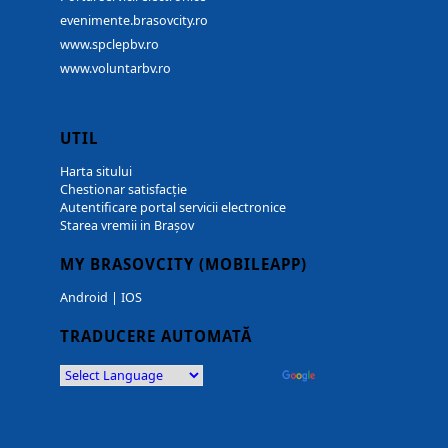
evenimente.brasovcity.ro
www.spclepbv.ro
www.voluntarbv.ro
UTIL
Harta sitului
Chestionar satisfacție
Autentificare portal servicii electronice
Starea vremii in Brașov
MY BRASOVCITY (MOBILEAPP)
Android
|
IOS
TRADUCERE AUTOMATĂ
Powered by
Translate