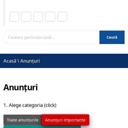
Distribuie această pagină.
Caută
Acasă
\
Anunțuri
Anunțuri
1. Alege categoria (click)
Anunțuri importante
Toate anunțurile