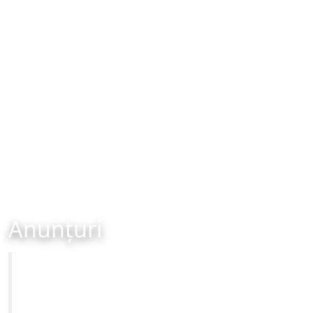
Anunțuri
Primăria Municipiului Brașov
Site-ul oficial al Primariei Municipiului Brasov /
www.brasovcity.ro