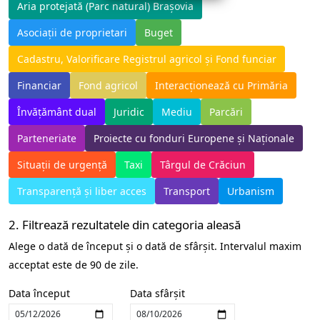
Aria protejată (Parc natural) Brașovia
Asociații de proprietari
Buget
Cadastru, Valorificare Registrul agricol și Fond funciar
Financiar
Fond agricol
Interacționează cu Primăria
Învățământ dual
Juridic
Mediu
Parcări
Parteneriate
Proiecte cu fonduri Europene și Naționale
Situații de urgență
Taxi
Târgul de Crăciun
Transparență și liber acces
Transport
Urbanism
2. Filtrează rezultatele din categoria aleasă
Alege o dată de început și o dată de sfârșit. Intervalul maxim
acceptat este de 90 de zile.
Data început
Data sfârșit