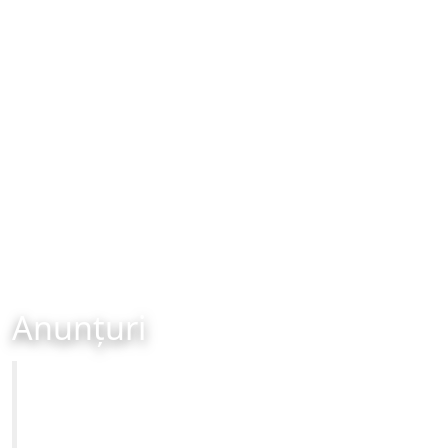
Anunțuri
Primăria Municipiului Brașov
Site-ul oficial al Primariei Municipiului Brasov /
www.brasovcity.ro