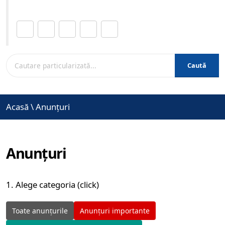
Distribuie această pagină.
Caută
Acasă
\
Anunțuri
Anunțuri
1. Alege categoria (click)
Toate anunțurile
Anunțuri importante