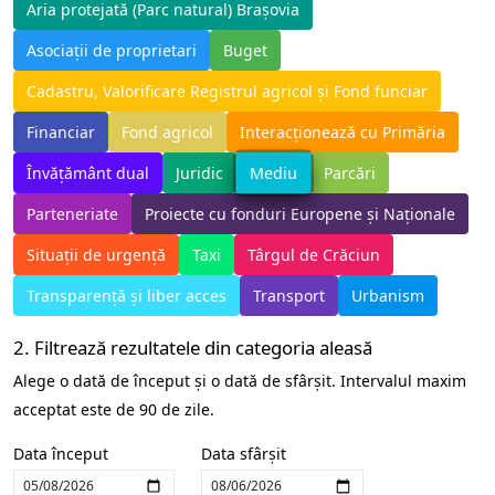
Aria protejată (Parc natural) Brașovia
Asociații de proprietari
Buget
Cadastru, Valorificare Registrul agricol și Fond funciar
Financiar
Fond agricol
Interacționează cu Primăria
Mediu
Învățământ dual
Juridic
Parcări
Parteneriate
Proiecte cu fonduri Europene și Naționale
Situații de urgență
Taxi
Târgul de Crăciun
Transparență și liber acces
Transport
Urbanism
2. Filtrează rezultatele din categoria aleasă
Alege o dată de început și o dată de sfârșit. Intervalul maxim
acceptat este de 90 de zile.
Data început
Data sfârșit