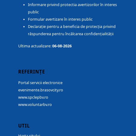
Informare privind protectia avertizorilor în interes
public
Formular avertizare în interes public
Declarație pentru a beneficia de protecția privind
răspunderea pentru încălcarea confidențialității
Ultima actualizare:
06-08-2026
REFERINȚE
Portal servicii electronice
evenimente.brasovcity.ro
www.spclepbv.ro
www.voluntarbv.ro
UTIL
Harta sitului