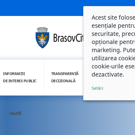
Acest site folos
esențiale pentru
securitate, prec
opționale pentru 
marketing. Pute
utilizarea cooki
cookie-urile ese
dezactivate.
INFORMAȚII
TRANSPARENȚĂ
INTEGRITATE
DE INTERES PUBLIC
DECIZIONALĂ
INSTITUȚIONALĂ
Setări
CAUTĂ