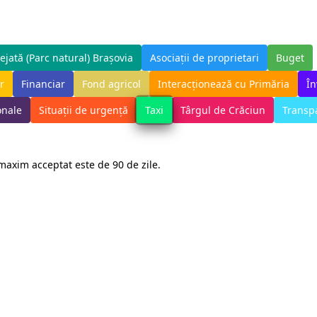
ejată (Parc natural) Brașovia
Asociații de proprietari
Buget
r
Financiar
Fond agricol
Interacționează cu Primăria
Î
Taxi
onale
Situații de urgență
Târgul de Crăciun
Transpa
 maxim acceptat este de 90 de zile.