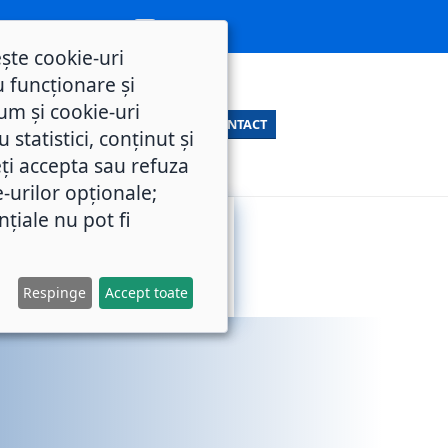
ește cookie-uri
 funcționare și
um și cookie-uri
CONTACT
statistici, conținut și
ți accepta sau refuza
e-urilor opționale;
nțiale nu pot fi
SERVICII
M.O.L.
PUBLICE
Respinge
Accept toate