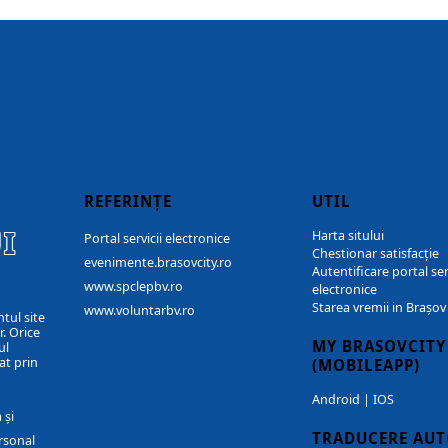
REFERINȚE
UTIL
I
Harta sitului
Portal servicii electronice
Chestionar satisfacție
evenimente.brasovcity.ro
Autentificare portal ser
www.spclepbv.ro
electronice
Starea vremii in Brașov
www.voluntarbv.ro
ntul site
. Orice
MY BRASOVCITY
ul
at prin
(MOBILEAPP)
Android
|
IOS
 și
TRADUCERE AU
rsonal