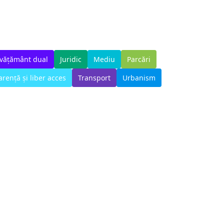
nvățământ dual
Juridic
Mediu
Parcări
rență și liber acces
Transport
Urbanism