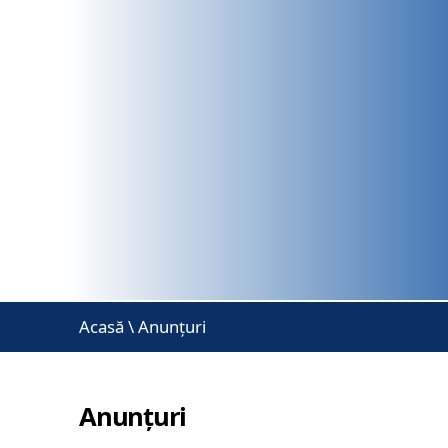
Acasă
\
Anunțuri
Anunțuri