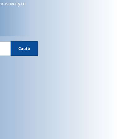
brasovcity.ro
Caută