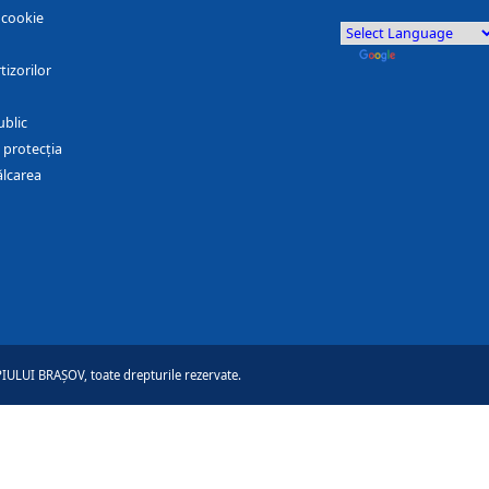
r cookie
by
Translate
tizorilor
ublic
 protecția
ălcarea
ULUI BRAȘOV, toate drepturile rezervate.