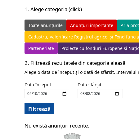
1. Alege categoria (click)
Toate anunțurile
Anunțuri importante
Aria prot
Cadastru, Valorificare Registrul agricol și Fond funcia
Parteneriate
Proiecte cu fonduri Europene și Nați
2. Filtrează rezultatele din categoria aleasă
Alege o dată de început și o dată de sfârșit. Intervalul
Data început
Data sfârșit
Filtrează
Nu există anunțuri recente.