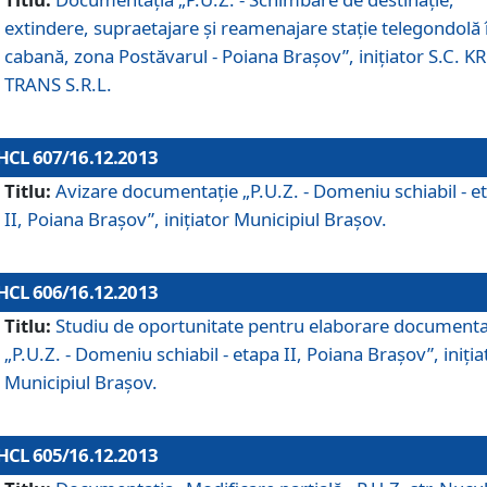
extindere, supraetajare şi reamenajare staţie telegondolă 
cabană, zona Postăvarul - Poiana Braşov”, iniţiator S.C. 
TRANS S.R.L.
HCL 607/16.12.2013
Titlu:
Avizare documentaţie „P.U.Z. - Domeniu schiabil - e
II, Poiana Braşov”, iniţiator Municipiul Braşov.
HCL 606/16.12.2013
Titlu:
Studiu de oportunitate pentru elaborare documenta
„P.U.Z. - Domeniu schiabil - etapa II, Poiana Braşov”, iniţia
Municipiul Braşov.
HCL 605/16.12.2013