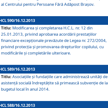
al Centrului pentru Persoane Fără Adăpost Braşov.
HCL 590/16.12.2013
Titlu:
Modificarea şi completarea H.C.L. nr. 12 din
25.01.2013, privind aprobarea acordării prestaţiilor
financiare excepţionale prevăzute de Legea nr. 272/2004,
privind protecţia şi promovarea drepturilor copilului, cu
modificările şi completările ulterioare.
HCL 589/16.12.2013
Titlu:
Asociaţiile şi fundaţiile care administrează unităţi de
asistenţă socială îndreptăţite să primească subvenţie de la
bugetul local în anul 2014.
HCL 588/16.12.2013