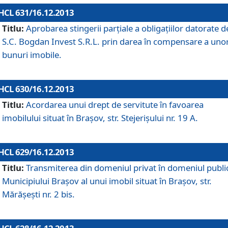
HCL 631/16.12.2013
Titlu:
Aprobarea stingerii parţiale a obligaţiilor datorate d
S.C. Bogdan Invest S.R.L. prin darea în compensare a uno
bunuri imobile.
HCL 630/16.12.2013
Titlu:
Acordarea unui drept de servitute în favoarea
imobilului situat în Braşov, str. Stejerişului nr. 19 A.
HCL 629/16.12.2013
Titlu:
Transmiterea din domeniul privat în domeniul public
Municipiului Braşov al unui imobil situat în Braşov, str.
Mărăşeşti nr. 2 bis.