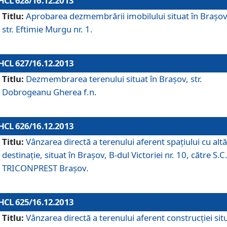
HCL 628/16.12.2013
Titlu:
Aprobarea dezmembrării imobilului situat în Braşov
str. Eftimie Murgu nr. 1.
HCL 627/16.12.2013
Titlu:
Dezmembrarea terenului situat în Braşov, str.
Dobrogeanu Gherea f.n.
HCL 626/16.12.2013
Titlu:
Vânzarea directă a terenului aferent spaţiului cu altă
destinaţie, situat în Braşov, B-dul Victoriei nr. 10, către S.C
TRICONPREST Braşov.
HCL 625/16.12.2013
Titlu:
Vânzarea directă a terenului aferent construcţiei sit