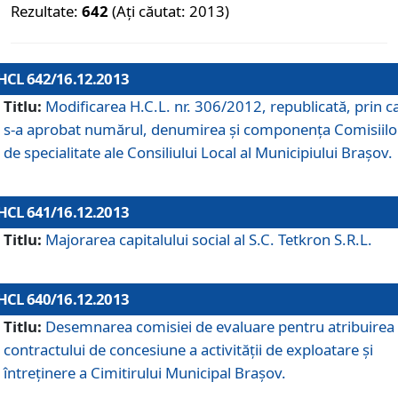
Rezultate:
642
(Ați căutat: 2013)
HCL 642/16.12.2013
Titlu:
Modificarea H.C.L. nr. 306/2012, republicată, prin c
s-a aprobat numărul, denumirea şi componenţa Comisiilo
de specialitate ale Consiliului Local al Municipiului Braşov.
HCL 641/16.12.2013
Titlu:
Majorarea capitalului social al S.C. Tetkron S.R.L.
HCL 640/16.12.2013
Titlu:
Desemnarea comisiei de evaluare pentru atribuirea
contractului de concesiune a activităţii de exploatare şi
întreţinere a Cimitirului Municipal Braşov.