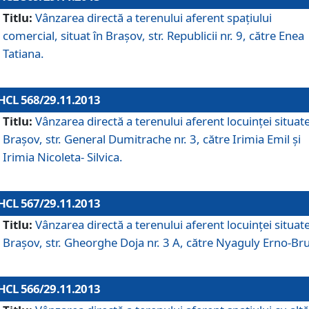
Titlu:
Vânzarea directă a terenului aferent spaţiului
comercial, situat în Braşov, str. Republicii nr. 9, către Enea
Tatiana.
HCL 568/29.11.2013
Titlu:
Vânzarea directă a terenului aferent locuinţei situate
Braşov, str. General Dumitrache nr. 3, către Irimia Emil şi
Irimia Nicoleta- Silvica.
HCL 567/29.11.2013
Titlu:
Vânzarea directă a terenului aferent locuinţei situate
Braşov, str. Gheorghe Doja nr. 3 A, către Nyaguly Erno-Br
HCL 566/29.11.2013