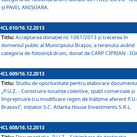
şi PAVEL ANIŞOARA.
HCL 610/16.12.2013
Titlu:
Acceptarea donaţiei nr. 1061/2013 şi trecerea în
domeniul public al Municipiului Braşov, a terenului având
categoria de folosinţă drum, donat de CARP CIPRIAN - IO
HCL 609/16.12.2013
Titlu:
Studiu de oportunitate pentru elaborare documenta
„P.U.Z. - Construire locuinţe colective, spaţii comerciale şi
împrejmuire (cu modificare regim de înălţime aferent P.U.
Braşov)”, iniţiator S.C. Atlanta House Investments S.R.L.
HCL 608/16.12.2013
Titlu:
Documentaţia „P.U.Z. - Schimbare de destinaţie,