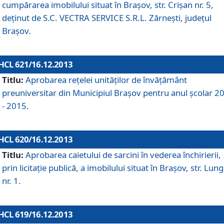
cumpărarea imobilului situat în Braşov, str. Crişan nr. 5,
deţinut de S.C. VECTRA SERVICE S.R.L. Zărneşti, judeţul
Braşov.
HCL 621/16.12.2013
Titlu:
Aprobarea reţelei unităţilor de învăţământ
preuniversitar din Municipiul Braşov pentru anul şcolar 2
- 2015.
HCL 620/16.12.2013
Titlu:
Aprobarea caietului de sarcini în vederea închirierii,
prin licitaţie publică, a imobilului situat în Braşov, str. Lun
nr. 1.
HCL 619/16.12.2013