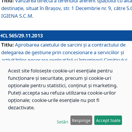
Titlu:
Vânzarea directă a terenului aferent spaţiului cu altă
destinaţie, situat în Braşov, str. 1 Decembrie nr. 9, către S.
IGIENA S.C.M.
HCL 565/29.11.2013
Titlu:
Aprobarea caietului de sarcini şi a contractului de
delegarea de gestiune prin concesionare a serviciilor şi
activităţilor necesare exploatării şi întreţinerii Cimitirului
Municipal Braşov situat în str. Dimitrie Anghel nr. 19.
Acest site folosește cookie-uri esențiale pentru
funcționare și securitate, precum și cookie-uri
opționale pentru statistici, conținut și marketing.
HCL 564/29.11.2013
Puteți accepta sau refuza utilizarea cookie-urilor
Titlu:
Completarea şi modificarea H.C.L. nr. 446/2013, pr
opționale; cookie-urile esențiale nu pot fi
care s-a aprobat studiul de fundamentare pentru
dezactivate.
concesionarea serviciilor de administrare a Cimitirului
Municipal Braşov.
Respinge
Accept toate
Setări