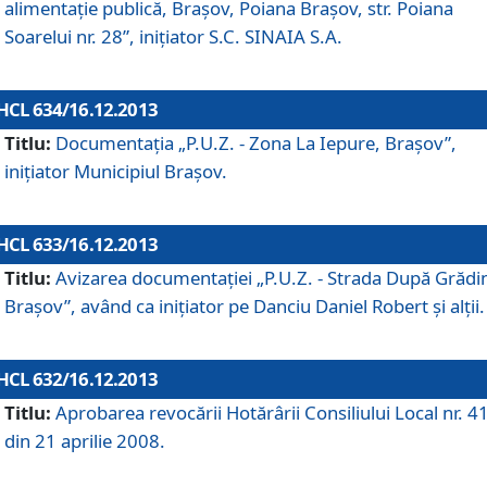
alimentaţie publică, Braşov, Poiana Braşov, str. Poiana
Soarelui nr. 28”, iniţiator S.C. SINAIA S.A.
HCL 634/16.12.2013
Titlu:
Documentaţia „P.U.Z. - Zona La Iepure, Braşov”,
iniţiator Municipiul Braşov.
HCL 633/16.12.2013
Titlu:
Avizarea documentaţiei „P.U.Z. - Strada După Grădin
Braşov”, având ca iniţiator pe Danciu Daniel Robert şi alţii.
HCL 632/16.12.2013
Titlu:
Aprobarea revocării Hotărârii Consiliului Local nr. 4
din 21 aprilie 2008.