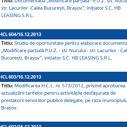
Titlu:
Documentaţia „Modificare parţială - P.U.Z. str. Nucul
str. Lacurilor -Calea Bucureşti, Braşov”, iniţiator S.C. HB
LEASING S.R.L.
HCL 604/16.12.2013
Titlu:
Studiu de oportunitate pentru elaborare documenta
„Modificare parţială P.U.Z. - str. Nucului - str. Lacurilor - Ca
Bucureşti, Braşov”, iniţiator S.C. HB LEASING S.R.L.
HCL 603/16.12.2013
Titlu:
Modificarea H.C.L. nr. 573/2012, privind aprobarea
actualizării tarifelor pentru activităţile desfăşurate de
prestatorii serviciilor publice delegate, pe raza municipiulu
Braşov.
HCL 602/16.12.2013