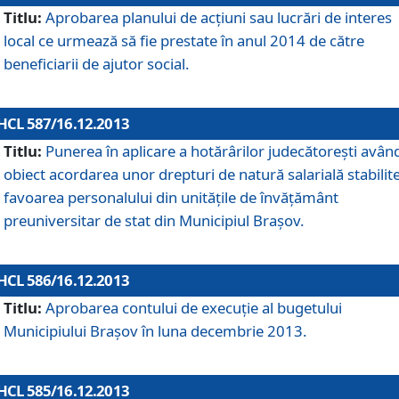
Titlu:
Aprobarea planului de acţiuni sau lucrări de interes
local ce urmează să fie prestate în anul 2014 de către
beneficiarii de ajutor social.
HCL 587/16.12.2013
Titlu:
Punerea în aplicare a hotărârilor judecătoreşti avân
obiect acordarea unor drepturi de natură salarială stabilite
favoarea personalului din unităţile de învăţământ
preuniversitar de stat din Municipiul Braşov.
HCL 586/16.12.2013
Titlu:
Aprobarea contului de execuţie al bugetului
Municipiului Braşov în luna decembrie 2013.
HCL 585/16.12.2013