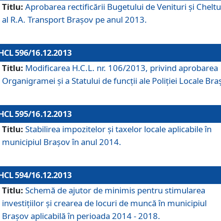
Titlu:
Aprobarea rectificării Bugetului de Venituri şi Cheltui
al R.A. Transport Braşov pe anul 2013.
HCL 596/16.12.2013
Titlu:
Modificarea H.C.L. nr. 106/2013, privind aprobarea
Organigramei şi a Statului de funcţii ale Poliţiei Locale Bra
HCL 595/16.12.2013
Titlu:
Stabilirea impozitelor şi taxelor locale aplicabile în
municipiul Braşov în anul 2014.
HCL 594/16.12.2013
Titlu:
Schemă de ajutor de minimis pentru stimularea
investiţiilor şi crearea de locuri de muncă în municipiul
Braşov aplicabilă în perioada 2014 - 2018.