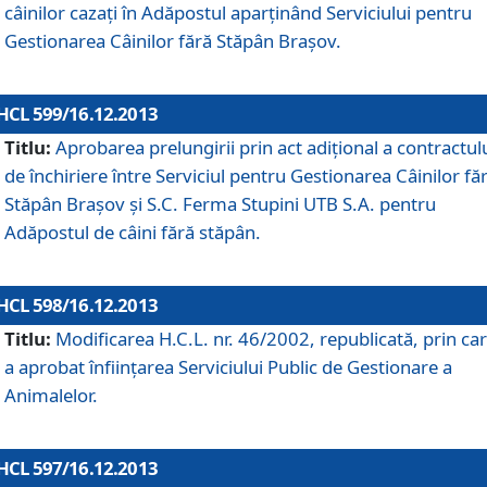
câinilor cazaţi în Adăpostul aparţinând Serviciului pentru
Gestionarea Câinilor fără Stăpân Braşov.
HCL 599/16.12.2013
Titlu:
Aprobarea prelungirii prin act adiţional a contractul
de închiriere între Serviciul pentru Gestionarea Câinilor fă
Stăpân Braşov şi S.C. Ferma Stupini UTB S.A. pentru
Adăpostul de câini fără stăpân.
HCL 598/16.12.2013
Titlu:
Modificarea H.C.L. nr. 46/2002, republicată, prin car
a aprobat înfiinţarea Serviciului Public de Gestionare a
Animalelor.
HCL 597/16.12.2013