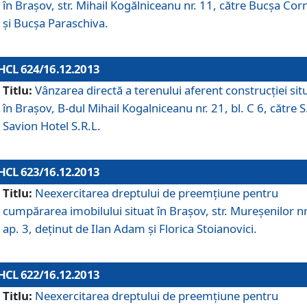
în Braşov, str. Mihail Kogălniceanu nr. 11, către Bucşa Cor
şi Bucşa Paraschiva.
HCL 624/16.12.2013
Titlu:
Vânzarea directă a terenului aferent construcţiei sit
în Braşov, B-dul Mihail Kogalniceanu nr. 21, bl. C 6, către S
Savion Hotel S.R.L.
HCL 623/16.12.2013
Titlu:
Neexercitarea dreptului de preemţiune pentru
cumpărarea imobilului situat în Braşov, str. Mureşenilor nr
ap. 3, deţinut de Ilan Adam şi Florica Stoianovici.
HCL 622/16.12.2013
Titlu:
Neexercitarea dreptului de preemţiune pentru