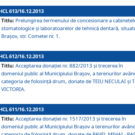
HCL 613/16.12.2013
Titlu:
Prelungirea termenului de concesionare a cabinetel
stomatologice şi laboratoarelor de tehnică dentară, situat
Braşov, str. Cometei nr. 1.
HCL 612/16.12.2013
Titlu:
Acceptarea donaţiei nr. 882/2013 şi trecerea în
domeniul public al Municipiului Braşov, a terenurilor avân
categoria de folosinţă drum, donate de TEIU NECULAI şi 
VICTORIA.
HCL 611/16.12.2013
Titlu:
Acceptarea donaţiei nr. 1517/2013 şi trecerea în
domeniul public al Municipiului Braşov a terenurilor avân
categoria de folosinţă drum, donate de PAVEL MIHAI - R