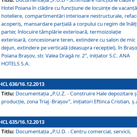
Hotel Poiana în clădire cu funcţiune de locuinţe de vacanţă
hoteliere, compartimentări interioare nestructurale, refa
acoperiş, mansardare parţială a corpului cu regim de înăl
parter, înlocuire tâmplărie exterioară, termoizolaţie
exterioară, concesionare teren, extindere cu salon de mic
dejun, extindere pe verticală (deasupra recepţiei), în Braşo
Poiana Braşov, str. Valea Dragă nr. 2”, iniţiator S.C. ANA
HOTELS S.A.
HCL 636/16.12.2013
Titlu:
Documentaţia „P.U.Z. - Construire Hale depozitare ş
producţie, zona Triaj -Braşov”, iniţiatori Eftinca Cristian, ş.
HCL 635/16.12.2013
Titlu:
Documentaţia „P.U.D. - Centru comercial, servicii,