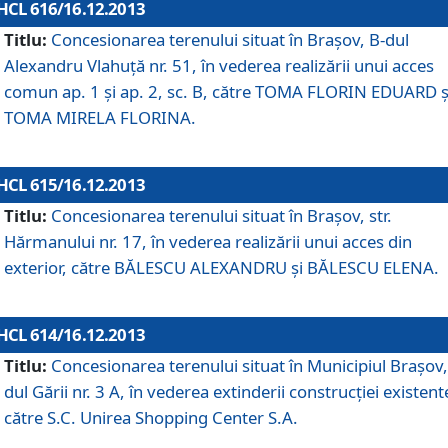
HCL 616/16.12.2013
Titlu:
Concesionarea terenului situat în Braşov, B-dul
Alexandru Vlahuţă nr. 51, în vederea realizării unui acces
comun ap. 1 şi ap. 2, sc. B, către TOMA FLORIN EDUARD ş
TOMA MIRELA FLORINA.
HCL 615/16.12.2013
Titlu:
Concesionarea terenului situat în Braşov, str.
Hărmanului nr. 17, în vederea realizării unui acces din
exterior, către BĂLESCU ALEXANDRU şi BĂLESCU ELENA.
HCL 614/16.12.2013
Titlu:
Concesionarea terenului situat în Municipiul Braşov,
dul Gării nr. 3 A, în vederea extinderii construcţiei existent
către S.C. Unirea Shopping Center S.A.