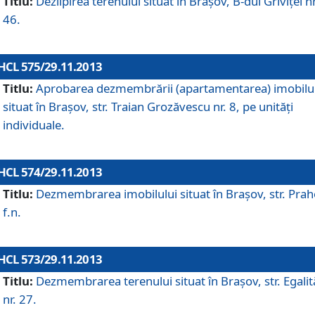
Titlu:
Dezlipirea terenului situat în Braşov, B-dul Griviţei nr
46.
HCL 575/29.11.2013
Titlu:
Aprobarea dezmembrării (apartamentarea) imobilu
situat în Braşov, str. Traian Grozăvescu nr. 8, pe unităţi
individuale.
HCL 574/29.11.2013
Titlu:
Dezmembrarea imobilului situat în Braşov, str. Pra
f.n.
HCL 573/29.11.2013
Titlu:
Dezmembrarea terenului situat în Braşov, str. Egalită
nr. 27.