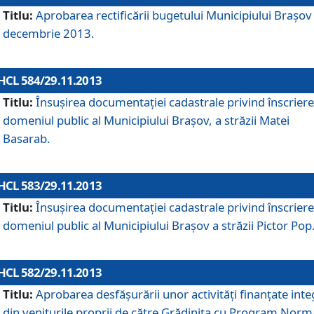
Titlu:
Aprobarea rectificării bugetului Municipiului Braşov 
decembrie 2013.
HCL 584/29.11.2013
Titlu:
Însuşirea documentaţiei cadastrale privind înscriere
domeniul public al Municipiului Braşov, a străzii Matei
Basarab.
HCL 583/29.11.2013
Titlu:
Însuşirea documentaţiei cadastrale privind înscriere
domeniul public al Municipiului Braşov a străzii Pictor Pop
HCL 582/29.11.2013
Titlu:
Aprobarea desfăşurării unor activităţi finanţate inte
din veniturile proprii de către Grădiniţa cu Program Norm