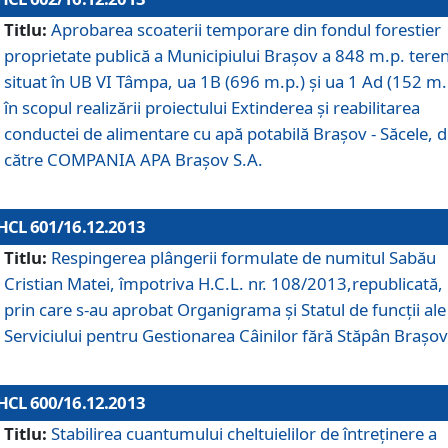
Titlu:
Aprobarea scoaterii temporare din fondul forestier
proprietate publică a Municipiului Braşov a 848 m.p. tere
situat în UB VI Tâmpa, ua 1B (696 m.p.) şi ua 1 Ad (152 m.
în scopul realizării proiectului Extinderea şi reabilitarea
conductei de alimentare cu apă potabilă Braşov - Săcele, 
către COMPANIA APA Braşov S.A.
HCL 601/16.12.2013
Titlu:
Respingerea plângerii formulate de numitul Sabău
Cristian Matei, împotriva H.C.L. nr. 108/2013,republicată,
prin care s-au aprobat Organigrama şi Statul de funcţii ale
Serviciului pentru Gestionarea Câinilor fără Stăpân Braşov
HCL 600/16.12.2013
Titlu:
Stabilirea cuantumului cheltuielilor de întreţinere a