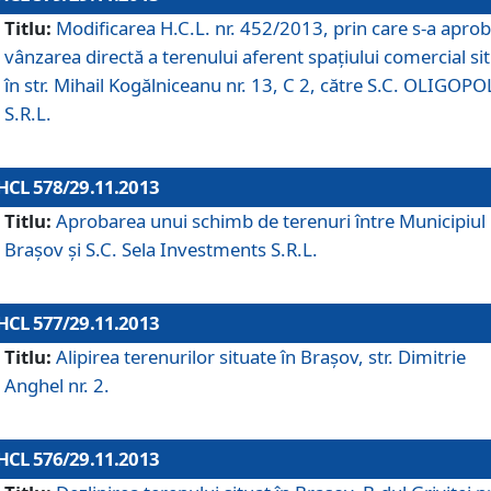
Titlu:
Modificarea H.C.L. nr. 452/2013, prin care s-a aprob
vânzarea directă a terenului aferent spaţiului comercial si
în str. Mihail Kogălniceanu nr. 13, C 2, către S.C. OLIGOPO
S.R.L.
HCL 578/29.11.2013
Titlu:
Aprobarea unui schimb de terenuri între Municipiul
Braşov şi S.C. Sela Investments S.R.L.
HCL 577/29.11.2013
Titlu:
Alipirea terenurilor situate în Braşov, str. Dimitrie
Anghel nr. 2.
HCL 576/29.11.2013