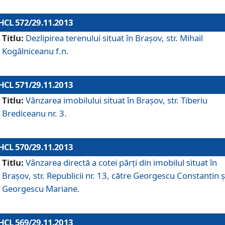
HCL 572/29.11.2013
Titlu:
Dezlipirea terenului situat în Braşov, str. Mihail
Kogălniceanu f.n.
HCL 571/29.11.2013
Titlu:
Vânzarea imobilului situat în Braşov, str. Tiberiu
Brediceanu nr. 3.
HCL 570/29.11.2013
Titlu:
Vânzarea directă a cotei părţi din imobilul situat în
Braşov, str. Republicii nr. 13, către Georgescu Constantin ş
Georgescu Mariane.
HCL 569/29.11.2013