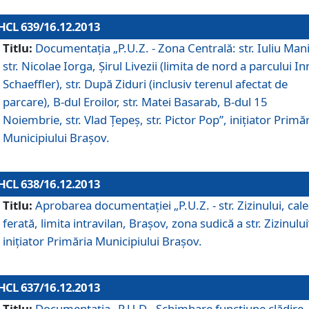
HCL 639/16.12.2013
Titlu:
Documentaţia „P.U.Z. - Zona Centrală: str. Iuliu Man
str. Nicolae Iorga, Şirul Livezii (limita de nord a parcului In
Schaeffler), str. După Ziduri (inclusiv terenul afectat de
parcare), B-dul Eroilor, str. Matei Basarab, B-dul 15
Noiembrie, str. Vlad Ţepeş, str. Pictor Pop”, iniţiator Primă
Municipiului Braşov.
HCL 638/16.12.2013
Titlu:
Aprobarea documentaţiei „P.U.Z. - str. Zizinului, cal
ferată, limita intravilan, Braşov, zona sudică a str. Zizinului
iniţiator Primăria Municipiului Braşov.
HCL 637/16.12.2013
Titlu:
Documentaţia „P.U.D - Schimbare funcţiune clădire