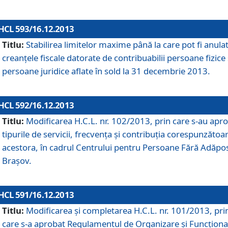
HCL 593/16.12.2013
Titlu:
Stabilirea limitelor maxime până la care pot fi anula
creanţele fiscale datorate de contribuabilii persoane fizice 
persoane juridice aflate în sold la 31 decembrie 2013.
HCL 592/16.12.2013
Titlu:
Modificarea H.C.L. nr. 102/2013, prin care s-au apr
tipurile de servicii, frecvenţa şi contribuţia corespunzătoa
acestora, în cadrul Centrului pentru Persoane Fără Adăpo
Braşov.
HCL 591/16.12.2013
Titlu:
Modificarea şi completarea H.C.L. nr. 101/2013, pri
care s-a aprobat Regulamentul de Organizare şi Funcţion