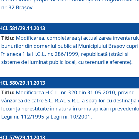
nr. 32 Braşov.
HCL 581/29.11.2013
Titlu:
Modificarea, completarea şi actualizarea inventarul
bunurilor din domeniul public al Municipiului Braşov cupr
în anexa 1 la H.C.L. nr. 286/1999, republicată (străzi şi
sisteme de iluminat public local, cu terenurile aferente).
HCL 580/29.11.2013
Titlu:
Modificarea H.C.L. nr. 320 din 31.05.2010, privind
vânzarea de către S.C. RIAL S.R.L. a spaţiilor cu destinaţia
locuinţă nerestituite în natură în urma aplicării prevederil
Legii nr. 112/1995 şi Legii nr. 10/2001.
HCL 579/29.11.2013