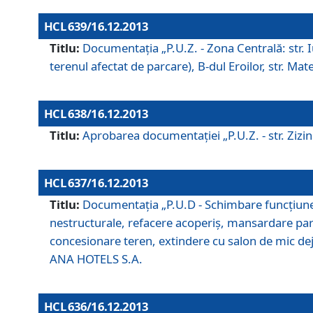
HCL 639/16.12.2013
Titlu:
Documentaţia „P.U.Z. - Zona Centrală: str. Iul
terenul afectat de parcare), B-dul Eroilor, str. Ma
HCL 638/16.12.2013
Titlu:
Aprobarea documentaţiei „P.U.Z. - str. Zizinul
HCL 637/16.12.2013
Titlu:
Documentaţia „P.U.D - Schimbare funcţiune c
nestructurale, refacere acoperiş, mansardare parţi
concesionare teren, extindere cu salon de mic dejun
ANA HOTELS S.A.
HCL 636/16.12.2013