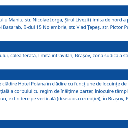
iu Maniu, str. Nicolae Iorga, Şirul Livezii (limita de nord a 
tei Basarab, B-dul 15 Noiembrie, str. Vlad Ţepeş, str. Pictor 
ui, calea ferată, limita intravilan, Braşov, zona sudică a str
lădire Hotel Poiana în clădire cu funcţiune de locuinţe de
ală a corpului cu regim de înălţime parter, înlocuire tâmpl
, extindere pe verticală (deasupra recepţiei), în Braşov, Poi