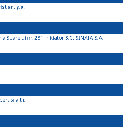
istian, ş.a.
a Soarelui nr. 28”, iniţiator S.C. SINAIA S.A.
rt şi alţii.