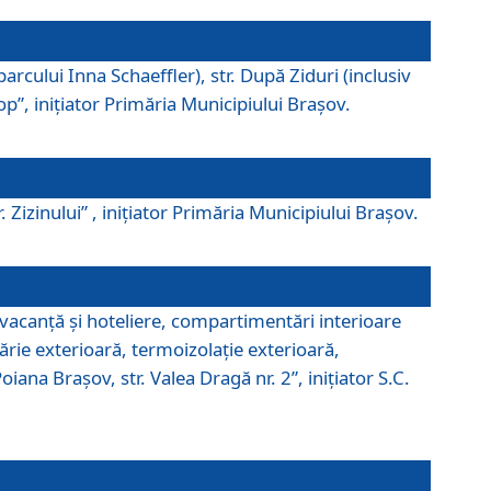
parcului Inna Schaeffler), str. După Ziduri (inclusiv
Pop”, iniţiator Primăria Municipiului Braşov.
. Zizinului” , iniţiator Primăria Municipiului Braşov.
 vacanţă şi hoteliere, compartimentări interioare
ărie exterioară, termoizolaţie exterioară,
ana Braşov, str. Valea Dragă nr. 2”, iniţiator S.C.