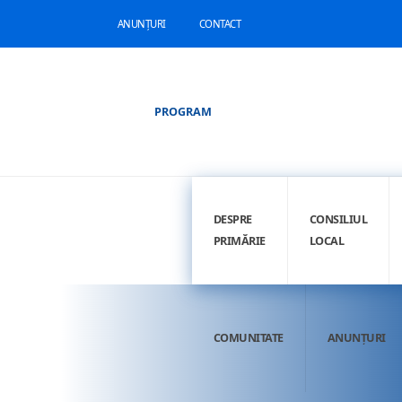
ANUNȚURI
CONTACT
PROGRAM
DESPRE
CONSILIUL
PRIMĂRIE
LOCAL
COMUNITATE
ANUNȚURI