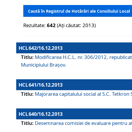
Caută în Registrul de Hotărâri ale Consiliului Local
Rezultate:
642
(Ați căutat: 2013)
HCL 642/16.12.2013
Titlu:
Modificarea H.C.L. nr. 306/2012, republicat
Municipiului Braşov.
HCL 641/16.12.2013
Titlu:
Majorarea capitalului social al S.C. Tetkron 
HCL 640/16.12.2013
Titlu:
Desemnarea comisiei de evaluare pentru atri