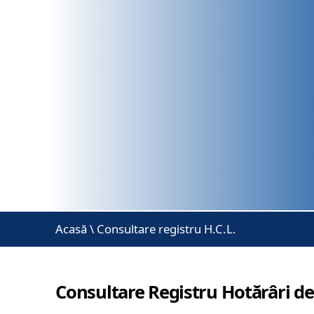
Acasă
\
Consultare registru H.C.L.
Consultare Registru Hotărâri de