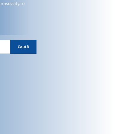
brasovcity.ro
Caută