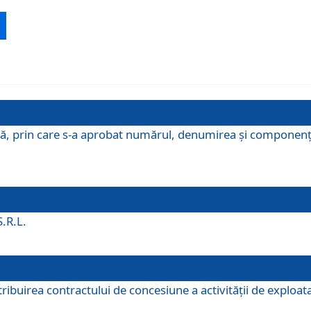
ă, prin care s-a aprobat numărul, denumirea şi componenţa C
S.R.L.
buirea contractului de concesiune a activităţii de exploatar