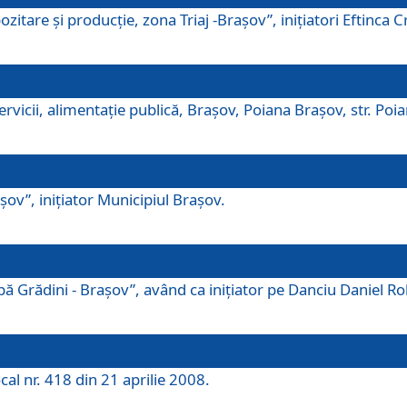
tare şi producţie, zona Triaj -Braşov”, iniţiatori Eftinca Cr
vicii, alimentaţie publică, Braşov, Poiana Braşov, str. Poian
ov”, iniţiator Municipiul Braşov.
 Grădini - Braşov”, având ca iniţiator pe Danciu Daniel Robe
cal nr. 418 din 21 aprilie 2008.