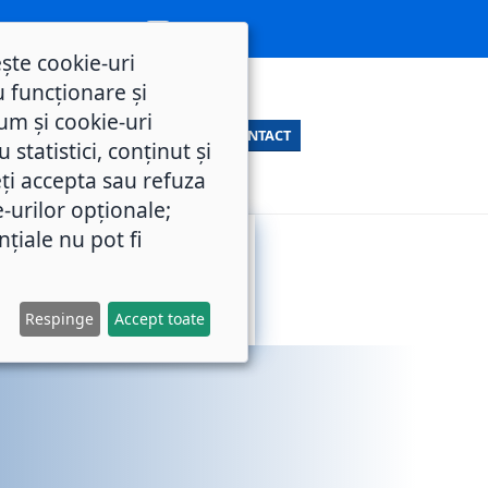
ește cookie-uri
 funcționare și
um și cookie-uri
CONTACT
statistici, conținut și
ți accepta sau refuza
e-urilor opționale;
nțiale nu pot fi
SERVICII
M.O.L.
PUBLICE
Respinge
Accept toate