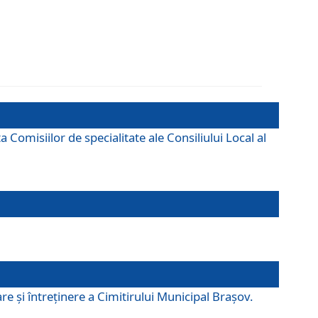
omisiilor de specialitate ale Consiliului Local al
e şi întreţinere a Cimitirului Municipal Braşov.