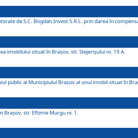
 datorate de S.C. Bogdan Invest S.R.L. prin darea în compens
 imobilului situat în Braşov, str. Stejerişului nr. 19 A.
 public al Municipiului Braşov al unui imobil situat în Braşo
 Braşov, str. Eftimie Murgu nr. 1.