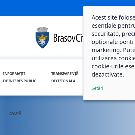
Acest site folos
esențiale pentru
securitate, prec
opționale pentru 
marketing. Pute
utilizarea cooki
cookie-urile ese
dezactivate.
INFORMAȚII
TRANSPARENȚĂ
INTEGRITATE
DE INTERES PUBLIC
DECIZIONALĂ
INSTITUȚIONALĂ
Setări
CAUTĂ