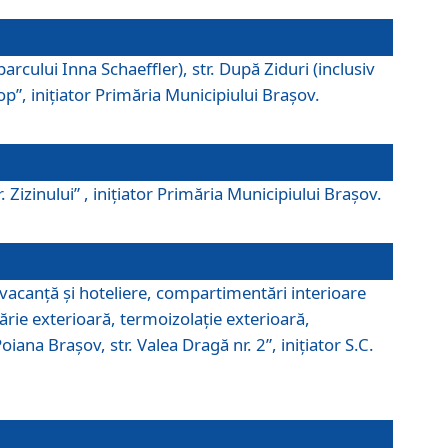
parcului Inna Schaeffler), str. După Ziduri (inclusiv
Pop”, iniţiator Primăria Municipiului Braşov.
. Zizinului” , iniţiator Primăria Municipiului Braşov.
 vacanţă şi hoteliere, compartimentări interioare
ărie exterioară, termoizolaţie exterioară,
ana Braşov, str. Valea Dragă nr. 2”, iniţiator S.C.