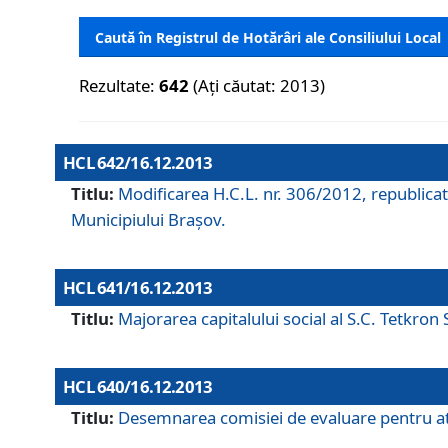
Caută în Registrul de Hotărâri ale Consiliului Local
Rezultate:
642
(Ați căutat: 2013)
HCL 642/16.12.2013
Titlu:
Modificarea H.C.L. nr. 306/2012, republicat
Municipiului Braşov.
HCL 641/16.12.2013
Titlu:
Majorarea capitalului social al S.C. Tetkron 
HCL 640/16.12.2013
Titlu:
Desemnarea comisiei de evaluare pentru atri