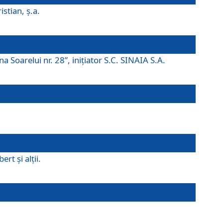
istian, ş.a.
a Soarelui nr. 28”, iniţiator S.C. SINAIA S.A.
rt şi alţii.