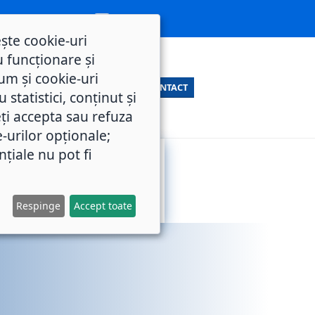
ește cookie-uri
 funcționare și
um și cookie-uri
CONTACT
statistici, conținut și
ți accepta sau refuza
e-urilor opționale;
nțiale nu pot fi
SERVICII
M.O.L.
PUBLICE
Respinge
Accept toate