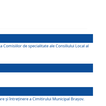
omisiilor de specialitate ale Consiliului Local al
e şi întreţinere a Cimitirului Municipal Braşov.