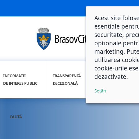
Acest site folos
esențiale pentru
securitate, prec
opționale pentru 
marketing. Pute
utilizarea cooki
cookie-urile ese
dezactivate.
INFORMAȚII
TRANSPARENȚĂ
INTEGRITATE
DE INTERES PUBLIC
DECIZIONALĂ
INSTITUȚIONALĂ
Setări
CAUTĂ