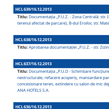
HCL 639/16.12.2013
Titlu:
Documentaţia „P.U.Z. - Zona Centrală: str. Iul
terenul afectat de parcare), B-dul Eroilor, str. Ma
HCL 638/16.12.2013
Titlu:
Aprobarea documentaţiei „P.U.Z. - str. Zizinul
HCL 637/16.12.2013
Titlu:
Documentaţia „P.U.D - Schimbare funcţiune c
nestructurale, refacere acoperiş, mansardare parţi
concesionare teren, extindere cu salon de mic dejun
ANA HOTELS S.A.
HCL 636/16.12.2013