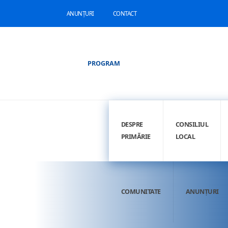
ANUNȚURI
CONTACT
PROGRAM
DESPRE
CONSILIUL
PRIMĂRIE
LOCAL
COMUNITATE
ANUNȚURI