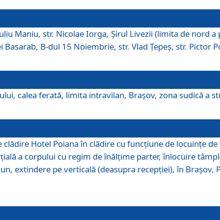
iu Maniu, str. Nicolae Iorga, Şirul Livezii (limita de nord a 
tei Basarab, B-dul 15 Noiembrie, str. Vlad Ţepeş, str. Pictor 
ui, calea ferată, limita intravilan, Braşov, zona sudică a str
lădire Hotel Poiana în clădire cu funcţiune de locuinţe de
ală a corpului cu regim de înălţime parter, înlocuire tâmpl
, extindere pe verticală (deasupra recepţiei), în Braşov, Poi