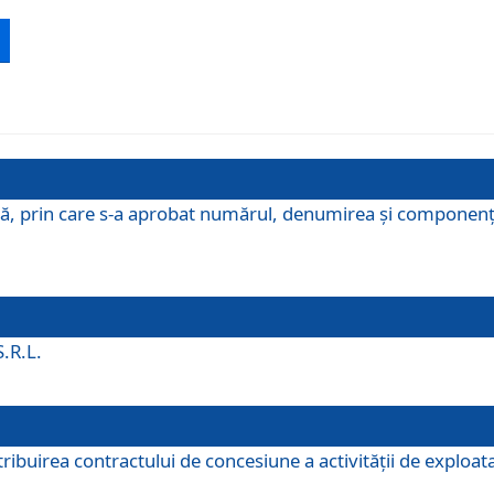
ă, prin care s-a aprobat numărul, denumirea şi componenţa C
S.R.L.
buirea contractului de concesiune a activităţii de exploatar