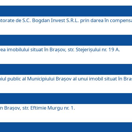
 datorate de S.C. Bogdan Invest S.R.L. prin darea în compens
 imobilului situat în Braşov, str. Stejerişului nr. 19 A.
 public al Municipiului Braşov al unui imobil situat în Braşo
 Braşov, str. Eftimie Murgu nr. 1.