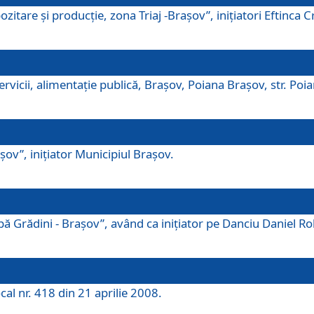
tare şi producţie, zona Triaj -Braşov”, iniţiatori Eftinca Cr
vicii, alimentaţie publică, Braşov, Poiana Braşov, str. Poian
ov”, iniţiator Municipiul Braşov.
 Grădini - Braşov”, având ca iniţiator pe Danciu Daniel Robe
cal nr. 418 din 21 aprilie 2008.