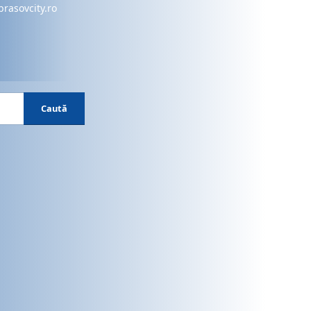
brasovcity.ro
Caută