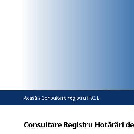
Acasă
\
Consultare registru H.C.L.
Consultare Registru Hotărâri de