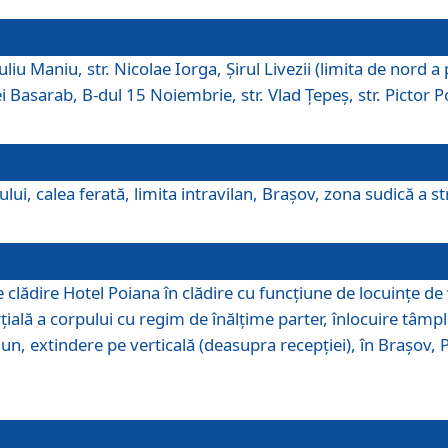
iu Maniu, str. Nicolae Iorga, Şirul Livezii (limita de nord a 
tei Basarab, B-dul 15 Noiembrie, str. Vlad Ţepeş, str. Pictor 
ui, calea ferată, limita intravilan, Braşov, zona sudică a str
lădire Hotel Poiana în clădire cu funcţiune de locuinţe de
ală a corpului cu regim de înălţime parter, înlocuire tâmpl
, extindere pe verticală (deasupra recepţiei), în Braşov, Poi