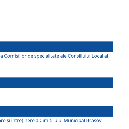
omisiilor de specialitate ale Consiliului Local al
e şi întreţinere a Cimitirului Municipal Braşov.