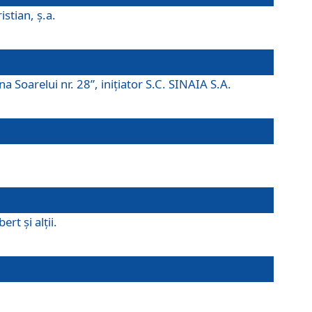
istian, ş.a.
a Soarelui nr. 28”, iniţiator S.C. SINAIA S.A.
rt şi alţii.