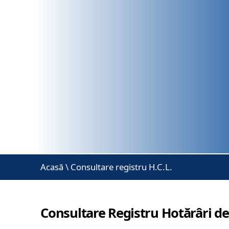
Acasă
\
Consultare registru H.C.L.
Consultare Registru Hotărâri de