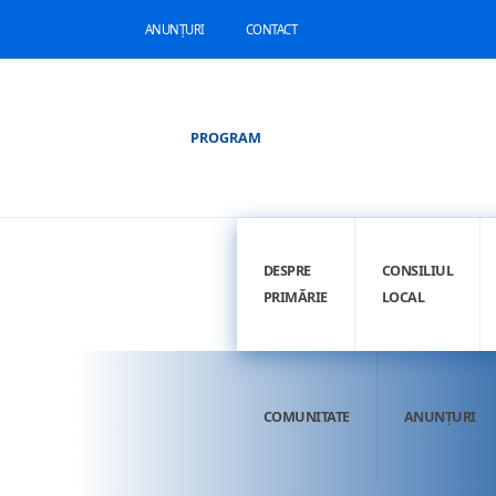
ANUNȚURI
CONTACT
PROGRAM
DESPRE
CONSILIUL
PRIMĂRIE
LOCAL
COMUNITATE
ANUNȚURI