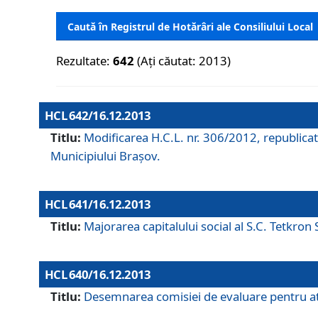
Caută în Registrul de Hotărâri ale Consiliului Local
Rezultate:
642
(Ați căutat: 2013)
HCL 642/16.12.2013
Titlu:
Modificarea H.C.L. nr. 306/2012, republicat
Municipiului Braşov.
HCL 641/16.12.2013
Titlu:
Majorarea capitalului social al S.C. Tetkron 
HCL 640/16.12.2013
Titlu:
Desemnarea comisiei de evaluare pentru atri