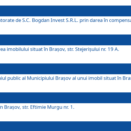
 datorate de S.C. Bogdan Invest S.R.L. prin darea în compens
 imobilului situat în Braşov, str. Stejerişului nr. 19 A.
 public al Municipiului Braşov al unui imobil situat în Braşo
 Braşov, str. Eftimie Murgu nr. 1.