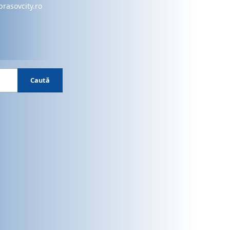
brasovcity.ro
Caută