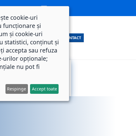
ește cookie-uri
 funcționare și
um și cookie-uri
CONTACT
statistici, conținut și
ți accepta sau refuza
e-urilor opționale;
nțiale nu pot fi
SERVICII
M.O.L.
PUBLICE
Respinge
Accept toate