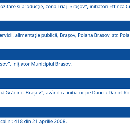
tare şi producţie, zona Triaj -Braşov”, iniţiatori Eftinca Cr
vicii, alimentaţie publică, Braşov, Poiana Braşov, str. Poian
ov”, iniţiator Municipiul Braşov.
 Grădini - Braşov”, având ca iniţiator pe Danciu Daniel Robe
cal nr. 418 din 21 aprilie 2008.