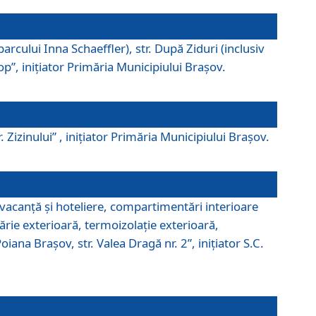
parcului Inna Schaeffler), str. După Ziduri (inclusiv
Pop”, iniţiator Primăria Municipiului Braşov.
. Zizinului” , iniţiator Primăria Municipiului Braşov.
 vacanţă şi hoteliere, compartimentări interioare
ărie exterioară, termoizolaţie exterioară,
ana Braşov, str. Valea Dragă nr. 2”, iniţiator S.C.