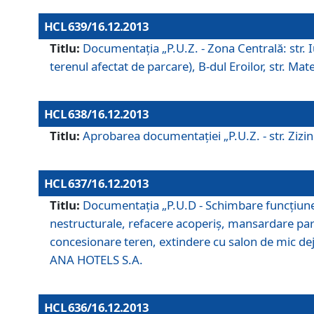
HCL 639/16.12.2013
Titlu:
Documentaţia „P.U.Z. - Zona Centrală: str. Iul
terenul afectat de parcare), B-dul Eroilor, str. Ma
HCL 638/16.12.2013
Titlu:
Aprobarea documentaţiei „P.U.Z. - str. Zizinul
HCL 637/16.12.2013
Titlu:
Documentaţia „P.U.D - Schimbare funcţiune c
nestructurale, refacere acoperiş, mansardare parţi
concesionare teren, extindere cu salon de mic dejun
ANA HOTELS S.A.
HCL 636/16.12.2013