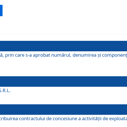
ă, prin care s-a aprobat numărul, denumirea şi componenţa C
S.R.L.
buirea contractului de concesiune a activităţii de exploatar