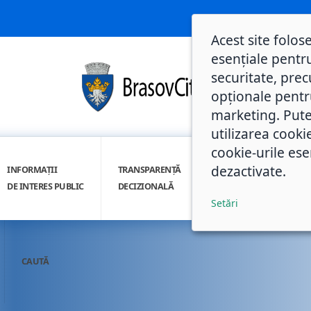
Acest site folos
esențiale pentru
securitate, prec
opționale pentru 
marketing. Pute
utilizarea cooki
cookie-urile ese
dezactivate.
INFORMAȚII
TRANSPARENȚĂ
INTEGRITATE
DE INTERES PUBLIC
DECIZIONALĂ
INSTITUȚIONALĂ
Setări
CAUTĂ