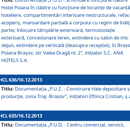
Hotel Poiana în clădire cu funcţiune de locuinţe de vacanţă
hoteliere, compartimentări interioare nestructurale, refa
acoperiş, mansardare parţială a corpului cu regim de înăl
parter, înlocuire tâmplărie exterioară, termoizolaţie
exterioară, concesionare teren, extindere cu salon de mic
dejun, extindere pe verticală (deasupra recepţiei), în Braşo
Poiana Braşov, str. Valea Dragă nr. 2”, iniţiator S.C. ANA
HOTELS S.A.
HCL 636/16.12.2013
Titlu:
Documentaţia „P.U.Z. - Construire Hale depozitare ş
producţie, zona Triaj -Braşov”, iniţiatori Eftinca Cristian, ş.
HCL 635/16.12.2013
Titlu:
Documentaţia „P.U.D. - Centru comercial, servicii,