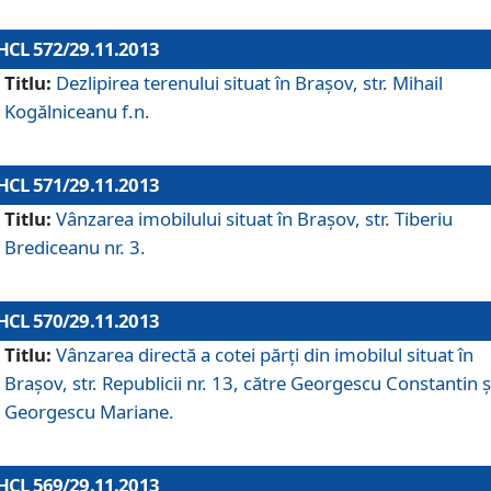
HCL 572/29.11.2013
Titlu:
Dezlipirea terenului situat în Braşov, str. Mihail
Kogălniceanu f.n.
HCL 571/29.11.2013
Titlu:
Vânzarea imobilului situat în Braşov, str. Tiberiu
Brediceanu nr. 3.
HCL 570/29.11.2013
Titlu:
Vânzarea directă a cotei părţi din imobilul situat în
Braşov, str. Republicii nr. 13, către Georgescu Constantin ş
Georgescu Mariane.
HCL 569/29.11.2013