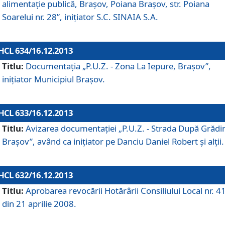
alimentaţie publică, Braşov, Poiana Braşov, str. Poiana
Soarelui nr. 28”, iniţiator S.C. SINAIA S.A.
HCL 634/16.12.2013
Titlu:
Documentaţia „P.U.Z. - Zona La Iepure, Braşov”,
iniţiator Municipiul Braşov.
HCL 633/16.12.2013
Titlu:
Avizarea documentaţiei „P.U.Z. - Strada După Grădin
Braşov”, având ca iniţiator pe Danciu Daniel Robert şi alţii.
HCL 632/16.12.2013
Titlu:
Aprobarea revocării Hotărârii Consiliului Local nr. 4
din 21 aprilie 2008.