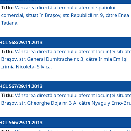
Titlu:
Vânzarea directă a terenului aferent spaţiului
comercial, situat în Braşov, str. Republicii nr. 9, către Enea
Tatiana.
HCL 568/29.11.2013
Titlu:
Vânzarea directă a terenului aferent locuinţei situate
Braşov, str. General Dumitrache nr. 3, către Irimia Emil şi
Irimia Nicoleta- Silvica.
HCL 567/29.11.2013
Titlu:
Vânzarea directă a terenului aferent locuinţei situate
Braşov, str. Gheorghe Doja nr. 3 A, către Nyaguly Erno-Br
HCL 566/29.11.2013