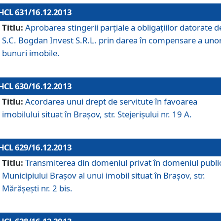
HCL 631/16.12.2013
Titlu:
Aprobarea stingerii parţiale a obligaţiilor datorate d
S.C. Bogdan Invest S.R.L. prin darea în compensare a uno
bunuri imobile.
HCL 630/16.12.2013
Titlu:
Acordarea unui drept de servitute în favoarea
imobilului situat în Braşov, str. Stejerişului nr. 19 A.
HCL 629/16.12.2013
Titlu:
Transmiterea din domeniul privat în domeniul public
Municipiului Braşov al unui imobil situat în Braşov, str.
Mărăşeşti nr. 2 bis.