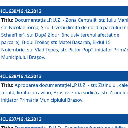
HCL 639/16.12.2013
Titlu:
Documentaţia „P.U.Z. - Zona Centrală: str. Iuliu Man
str. Nicolae Iorga, Şirul Livezii (limita de nord a parcului In
Schaeffler), str. După Ziduri (inclusiv terenul afectat de
parcare), B-dul Eroilor, str. Matei Basarab, B-dul 15
Noiembrie, str. Vlad Ţepeş, str. Pictor Pop”, iniţiator Primă
Municipiului Braşov.
HCL 638/16.12.2013
Titlu:
Aprobarea documentaţiei „P.U.Z. - str. Zizinului, cal
ferată, limita intravilan, Braşov, zona sudică a str. Zizinului
iniţiator Primăria Municipiului Braşov.
HCL 637/16.12.2013
Titlu:
Documentaţia „P.U.D - Schimbare funcţiune clădire