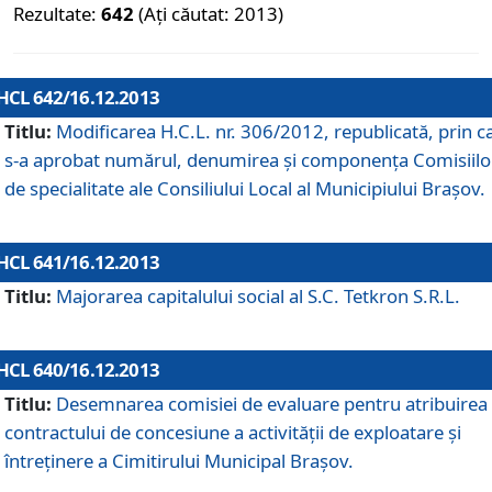
Rezultate:
642
(Ați căutat: 2013)
HCL 642/16.12.2013
Titlu:
Modificarea H.C.L. nr. 306/2012, republicată, prin c
s-a aprobat numărul, denumirea şi componenţa Comisiilo
de specialitate ale Consiliului Local al Municipiului Braşov.
HCL 641/16.12.2013
Titlu:
Majorarea capitalului social al S.C. Tetkron S.R.L.
HCL 640/16.12.2013
Titlu:
Desemnarea comisiei de evaluare pentru atribuirea
contractului de concesiune a activităţii de exploatare şi
întreţinere a Cimitirului Municipal Braşov.