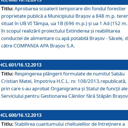
Titlu:
Aprobarea scoaterii temporare din fondul forestier
proprietate publică a Municipiului Braşov a 848 m.p. tere
situat în UB VI Tâmpa, ua 1B (696 m.p.) şi ua 1 Ad (152 m.
în scopul realizării proiectului Extinderea şi reabilitarea
conductei de alimentare cu apă potabilă Braşov - Săcele, 
către COMPANIA APA Braşov S.A.
HCL 601/16.12.2013
Titlu:
Respingerea plângerii formulate de numitul Sabău
Cristian Matei, împotriva H.C.L. nr. 108/2013,republicată,
prin care s-au aprobat Organigrama şi Statul de funcţii ale
Serviciului pentru Gestionarea Câinilor fără Stăpân Braşov
HCL 600/16.12.2013
Titlu:
Stabilirea cuantumului cheltuielilor de întreţinere a