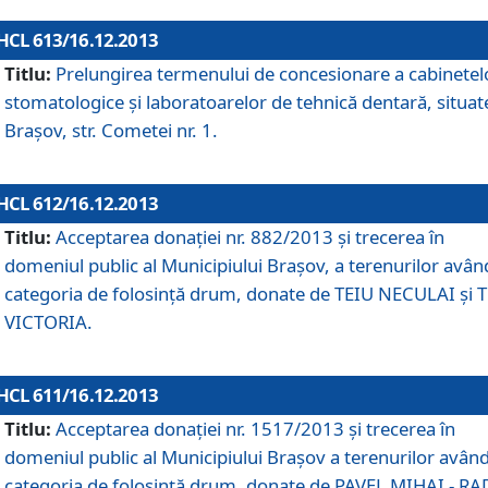
HCL 613/16.12.2013
Titlu:
Prelungirea termenului de concesionare a cabinetel
stomatologice şi laboratoarelor de tehnică dentară, situat
Braşov, str. Cometei nr. 1.
HCL 612/16.12.2013
Titlu:
Acceptarea donaţiei nr. 882/2013 şi trecerea în
domeniul public al Municipiului Braşov, a terenurilor avân
categoria de folosinţă drum, donate de TEIU NECULAI şi 
VICTORIA.
HCL 611/16.12.2013
Titlu:
Acceptarea donaţiei nr. 1517/2013 şi trecerea în
domeniul public al Municipiului Braşov a terenurilor avân
categoria de folosinţă drum, donate de PAVEL MIHAI - R