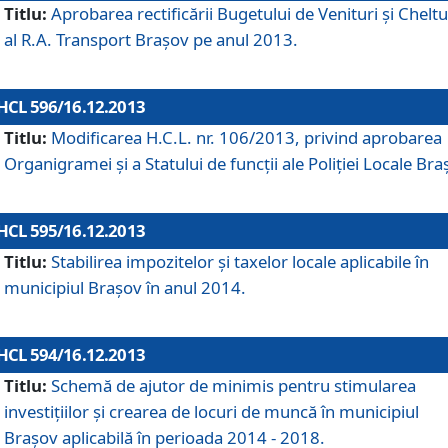
Titlu:
Aprobarea rectificării Bugetului de Venituri şi Cheltui
al R.A. Transport Braşov pe anul 2013.
HCL 596/16.12.2013
Titlu:
Modificarea H.C.L. nr. 106/2013, privind aprobarea
Organigramei şi a Statului de funcţii ale Poliţiei Locale Bra
HCL 595/16.12.2013
Titlu:
Stabilirea impozitelor şi taxelor locale aplicabile în
municipiul Braşov în anul 2014.
HCL 594/16.12.2013
Titlu:
Schemă de ajutor de minimis pentru stimularea
investiţiilor şi crearea de locuri de muncă în municipiul
Braşov aplicabilă în perioada 2014 - 2018.