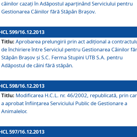
câinilor cazaţi în Adăpostul aparţinând Serviciului pentru
Gestionarea Câinilor fără Stăpân Braşov.
HCL 599/16.12.2013
Titlu:
Aprobarea prelungirii prin act adiţional a contractul
de închiriere între Serviciul pentru Gestionarea Câinilor fă
Stăpân Braşov şi S.C. Ferma Stupini UTB S.A. pentru
Adăpostul de câini fără stăpân.
HCL 598/16.12.2013
Titlu:
Modificarea H.C.L. nr. 46/2002, republicată, prin car
a aprobat înfiinţarea Serviciului Public de Gestionare a
Animalelor.
HCL 597/16.12.2013