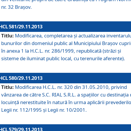
nr. 32 Braşov.
HCL 581/29.11.2013
Titlu:
Modificarea, completarea şi actualizarea inventarul
bunurilor din domeniul public al Municipiului Braşov cupr
în anexa 1 la H.C.L. nr. 286/1999, republicată (străzi şi
sisteme de iluminat public local, cu terenurile aferente).
HCL 580/29.11.2013
Titlu:
Modificarea H.C.L. nr. 320 din 31.05.2010, privind
vânzarea de către S.C. RIAL S.R.L. a spaţiilor cu destinaţia
locuinţă nerestituite în natură în urma aplicării prevederil
Legii nr. 112/1995 şi Legii nr. 10/2001.
HCL 579/29.11.2013