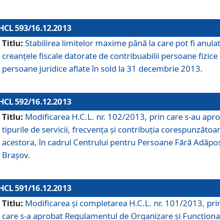
HCL 593/16.12.2013
Titlu:
Stabilirea limitelor maxime până la care pot fi anula
creanţele fiscale datorate de contribuabilii persoane fizice 
persoane juridice aflate în sold la 31 decembrie 2013.
HCL 592/16.12.2013
Titlu:
Modificarea H.C.L. nr. 102/2013, prin care s-au apr
tipurile de servicii, frecvenţa şi contribuţia corespunzătoa
acestora, în cadrul Centrului pentru Persoane Fără Adăpo
Braşov.
HCL 591/16.12.2013
Titlu:
Modificarea şi completarea H.C.L. nr. 101/2013, pri
care s-a aprobat Regulamentul de Organizare şi Funcţion