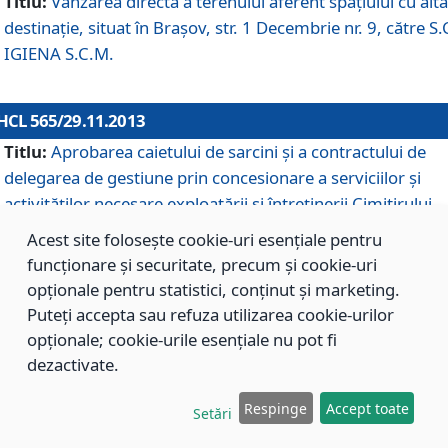
Titlu:
Vânzarea directă a terenului aferent spaţiului cu altă
destinaţie, situat în Braşov, str. 1 Decembrie nr. 9, către S.
IGIENA S.C.M.
HCL 565/29.11.2013
Titlu:
Aprobarea caietului de sarcini şi a contractului de
delegarea de gestiune prin concesionare a serviciilor şi
activităţilor necesare exploatării şi întreţinerii Cimitirului
Municipal Braşov situat în str. Dimitrie Anghel nr. 19.
Acest site folosește cookie-uri esențiale pentru
funcționare și securitate, precum și cookie-uri
opționale pentru statistici, conținut și marketing.
HCL 564/29.11.2013
Puteți accepta sau refuza utilizarea cookie-urilor
Titlu:
Completarea şi modificarea H.C.L. nr. 446/2013, pr
opționale; cookie-urile esențiale nu pot fi
care s-a aprobat studiul de fundamentare pentru
dezactivate.
concesionarea serviciilor de administrare a Cimitirului
Municipal Braşov.
Respinge
Accept toate
Setări