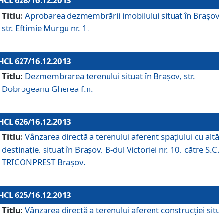
HCL 628/16.12.2013
Titlu:
Aprobarea dezmembrării imobilului situat în Braşov
str. Eftimie Murgu nr. 1.
HCL 627/16.12.2013
Titlu:
Dezmembrarea terenului situat în Braşov, str.
Dobrogeanu Gherea f.n.
HCL 626/16.12.2013
Titlu:
Vânzarea directă a terenului aferent spaţiului cu altă
destinaţie, situat în Braşov, B-dul Victoriei nr. 10, către S.C
TRICONPREST Braşov.
HCL 625/16.12.2013
Titlu:
Vânzarea directă a terenului aferent construcţiei sit