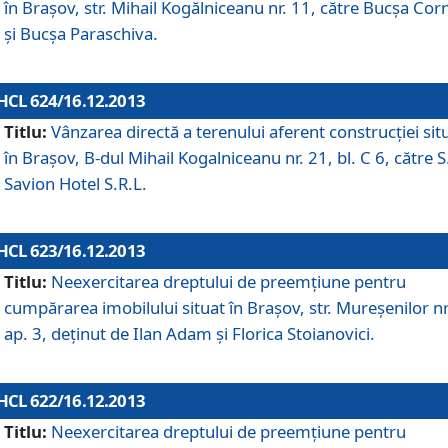
în Braşov, str. Mihail Kogălniceanu nr. 11, către Bucşa Cor
şi Bucşa Paraschiva.
HCL 624/16.12.2013
Titlu:
Vânzarea directă a terenului aferent construcţiei sit
în Braşov, B-dul Mihail Kogalniceanu nr. 21, bl. C 6, către S
Savion Hotel S.R.L.
HCL 623/16.12.2013
Titlu:
Neexercitarea dreptului de preemţiune pentru
cumpărarea imobilului situat în Braşov, str. Mureşenilor nr
ap. 3, deţinut de Ilan Adam şi Florica Stoianovici.
HCL 622/16.12.2013
Titlu:
Neexercitarea dreptului de preemţiune pentru