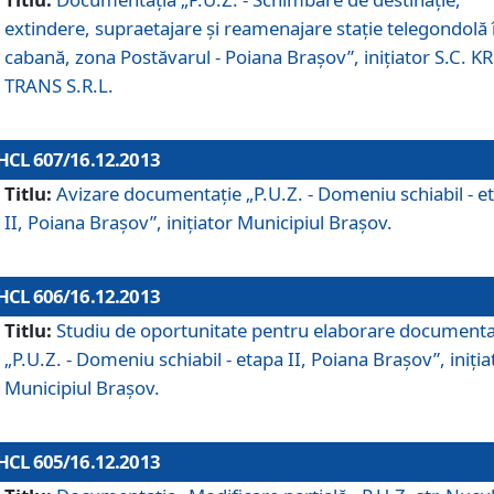
extindere, supraetajare şi reamenajare staţie telegondolă 
cabană, zona Postăvarul - Poiana Braşov”, iniţiator S.C. 
TRANS S.R.L.
HCL 607/16.12.2013
Titlu:
Avizare documentaţie „P.U.Z. - Domeniu schiabil - e
II, Poiana Braşov”, iniţiator Municipiul Braşov.
HCL 606/16.12.2013
Titlu:
Studiu de oportunitate pentru elaborare documenta
„P.U.Z. - Domeniu schiabil - etapa II, Poiana Braşov”, iniţia
Municipiul Braşov.
HCL 605/16.12.2013