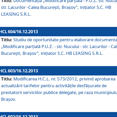
Titlu:
Documentaţia „Modificare parţială - P.U.Z. str. Nucul
str. Lacurilor -Calea Bucureşti, Braşov”, iniţiator S.C. HB
LEASING S.R.L.
HCL 604/16.12.2013
Titlu:
Studiu de oportunitate pentru elaborare documenta
„Modificare parţială P.U.Z. - str. Nucului - str. Lacurilor - Ca
Bucureşti, Braşov”, iniţiator S.C. HB LEASING S.R.L.
HCL 603/16.12.2013
Titlu:
Modificarea H.C.L. nr. 573/2012, privind aprobarea
actualizării tarifelor pentru activităţile desfăşurate de
prestatorii serviciilor publice delegate, pe raza municipiulu
Braşov.
HCL 602/16.12.2013