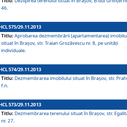
Titlu:
Dezlipirea terenului situat în Braşov, B-dul Griviţei nr
46.
HCL 575/29.11.2013
Titlu:
Aprobarea dezmembrării (apartamentarea) imobilu
situat în Braşov, str. Traian Grozăvescu nr. 8, pe unităţi
individuale.
HCL 574/29.11.2013
Titlu:
Dezmembrarea imobilului situat în Braşov, str. Pra
f.n.
HCL 573/29.11.2013
Titlu:
Dezmembrarea terenului situat în Braşov, str. Egalită
nr. 27.