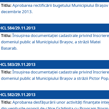
Titlu:
Aprobarea rectificării bugetului Municipiului Braşov 
decembrie 2013.
HCL 584/29.11.2013
Titlu:
Însuşirea documentaţiei cadastrale privind înscriere
domeniul public al Municipiului Braşov, a străzii Matei
Basarab.
HCL 583/29.11.2013
Titlu:
Însuşirea documentaţiei cadastrale privind înscriere
domeniul public al Municipiului Braşov a străzii Pictor Pop
HCL 582/29.11.2013
Titlu:
Aprobarea desfăşurării unor activităţi finanţate inte
din veniturile proprii de către Grădiniţa cu Program Norm