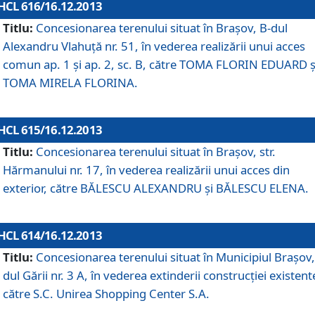
HCL 616/16.12.2013
Titlu:
Concesionarea terenului situat în Braşov, B-dul
Alexandru Vlahuţă nr. 51, în vederea realizării unui acces
comun ap. 1 şi ap. 2, sc. B, către TOMA FLORIN EDUARD ş
TOMA MIRELA FLORINA.
HCL 615/16.12.2013
Titlu:
Concesionarea terenului situat în Braşov, str.
Hărmanului nr. 17, în vederea realizării unui acces din
exterior, către BĂLESCU ALEXANDRU şi BĂLESCU ELENA.
HCL 614/16.12.2013
Titlu:
Concesionarea terenului situat în Municipiul Braşov,
dul Gării nr. 3 A, în vederea extinderii construcţiei existent
către S.C. Unirea Shopping Center S.A.