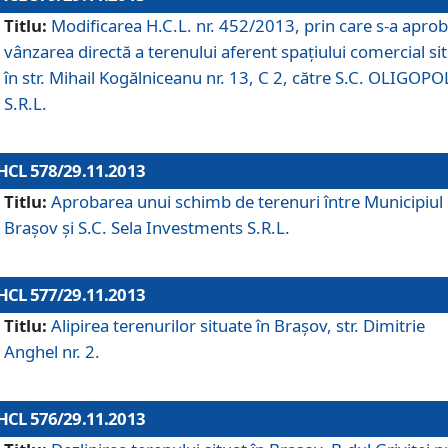
Titlu:
Modificarea H.C.L. nr. 452/2013, prin care s-a aprob
vânzarea directă a terenului aferent spaţiului comercial si
în str. Mihail Kogălniceanu nr. 13, C 2, către S.C. OLIGOPO
S.R.L.
HCL 578/29.11.2013
Titlu:
Aprobarea unui schimb de terenuri între Municipiul
Braşov şi S.C. Sela Investments S.R.L.
HCL 577/29.11.2013
Titlu:
Alipirea terenurilor situate în Braşov, str. Dimitrie
Anghel nr. 2.
HCL 576/29.11.2013