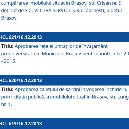
cumpărarea imobilului situat în Braşov, str. Crişan nr. 5,
deţinut de S.C. VECTRA SERVICE S.R.L. Zărneşti, judeţul
Braşov.
HCL 621/16.12.2013
Titlu:
Aprobarea reţelei unităţilor de învăţământ
preuniversitar din Municipiul Braşov pentru anul şcolar 2
- 2015.
HCL 620/16.12.2013
Titlu:
Aprobarea caietului de sarcini în vederea închirierii,
prin licitaţie publică, a imobilului situat în Braşov, str. Lun
nr. 1.
HCL 619/16.12.2013