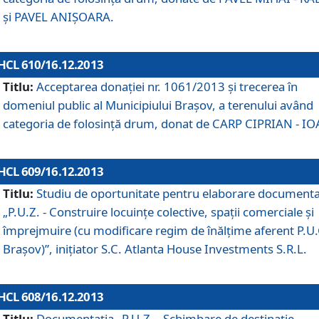
şi PAVEL ANIŞOARA.
HCL 610/16.12.2013
Titlu:
Acceptarea donaţiei nr. 1061/2013 şi trecerea în
domeniul public al Municipiului Braşov, a terenului având
categoria de folosinţă drum, donat de CARP CIPRIAN - IO
HCL 609/16.12.2013
Titlu:
Studiu de oportunitate pentru elaborare documenta
„P.U.Z. - Construire locuinţe colective, spaţii comerciale şi
împrejmuire (cu modificare regim de înălţime aferent P.U.
Braşov)”, iniţiator S.C. Atlanta House Investments S.R.L.
HCL 608/16.12.2013
Titlu:
Documentaţia „P.U.Z. - Schimbare de destinaţie,