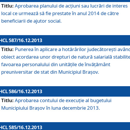
Titlu:
Aprobarea planului de acţiuni sau lucrări de interes
local ce urmează să fie prestate în anul 2014 de către
beneficiarii de ajutor social.
HCL 587/16.12.2013
Titlu:
Punerea în aplicare a hotărârilor judecătoreşti avân
obiect acordarea unor drepturi de natură salarială stabilite
favoarea personalului din unităţile de învăţământ
preuniversitar de stat din Municipiul Braşov.
HCL 586/16.12.2013
Titlu:
Aprobarea contului de execuţie al bugetului
Municipiului Braşov în luna decembrie 2013.
HCL 585/16.12.2013