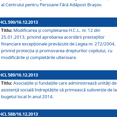
al Centrului pentru Persoane Fără Adăpost Braşov.
HCL 590/16.12.2013
Titlu:
Modificarea şi completarea H.C.L. nr. 12 din
25.01.2013, privind aprobarea acordării prestaţiilor
financiare excepţionale prevăzute de Legea nr. 272/2004,
privind protecţia şi promovarea drepturilor copilului, cu
modificările şi completările ulterioare.
HCL 589/16.12.2013
Titlu:
Asociaţiile şi fundaţiile care administrează unităţi de
asistenţă socială îndreptăţite să primească subvenţie de la
bugetul local în anul 2014.
HCL 588/16.12.2013