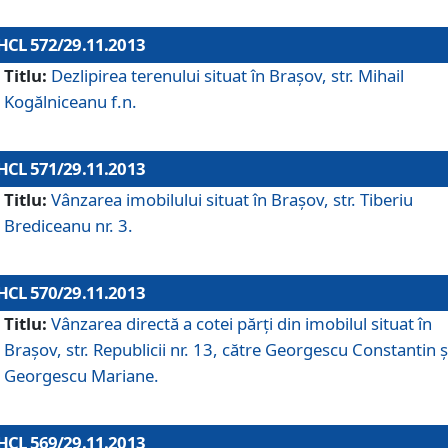
HCL 572/29.11.2013
Titlu:
Dezlipirea terenului situat în Braşov, str. Mihail
Kogălniceanu f.n.
HCL 571/29.11.2013
Titlu:
Vânzarea imobilului situat în Braşov, str. Tiberiu
Brediceanu nr. 3.
HCL 570/29.11.2013
Titlu:
Vânzarea directă a cotei părţi din imobilul situat în
Braşov, str. Republicii nr. 13, către Georgescu Constantin ş
Georgescu Mariane.
HCL 569/29.11.2013