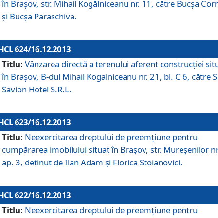
în Braşov, str. Mihail Kogălniceanu nr. 11, către Bucşa Cor
şi Bucşa Paraschiva.
HCL 624/16.12.2013
Titlu:
Vânzarea directă a terenului aferent construcţiei sit
în Braşov, B-dul Mihail Kogalniceanu nr. 21, bl. C 6, către S
Savion Hotel S.R.L.
HCL 623/16.12.2013
Titlu:
Neexercitarea dreptului de preemţiune pentru
cumpărarea imobilului situat în Braşov, str. Mureşenilor nr
ap. 3, deţinut de Ilan Adam şi Florica Stoianovici.
HCL 622/16.12.2013
Titlu:
Neexercitarea dreptului de preemţiune pentru