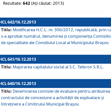
Rezultate:
642
(Ați căutat: 2013)
HCL 642/16.12.2013
Titlu:
Modificarea H.C.L. nr. 306/2012, republicată, prin c
s-a aprobat numărul, denumirea şi componenţa Comisiilo
de specialitate ale Consiliului Local al Municipiului Braşov.
HCL 641/16.12.2013
Titlu:
Majorarea capitalului social al S.C. Tetkron S.R.L.
HCL 640/16.12.2013
Titlu:
Desemnarea comisiei de evaluare pentru atribuirea
contractului de concesiune a activităţii de exploatare şi
întreţinere a Cimitirului Municipal Braşov.