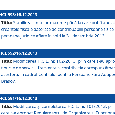
HCL 593/16.12.2013
Titlu:
Stabilirea limitelor maxime până la care pot fi anula
creanţele fiscale datorate de contribuabilii persoane fizice 
persoane juridice aflate în sold la 31 decembrie 2013.
HCL 592/16.12.2013
Titlu:
Modificarea H.C.L. nr. 102/2013, prin care s-au apr
tipurile de servicii, frecvenţa şi contribuţia corespunzătoa
acestora, în cadrul Centrului pentru Persoane Fără Adăpo
Braşov.
HCL 591/16.12.2013
Titlu:
Modificarea şi completarea H.C.L. nr. 101/2013, pri
care s-a aprobat Regulamentul de Organizare şi Funcţion