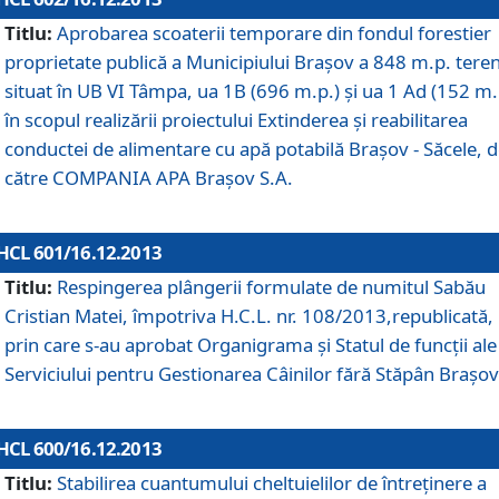
Titlu:
Aprobarea scoaterii temporare din fondul forestier
proprietate publică a Municipiului Braşov a 848 m.p. tere
situat în UB VI Tâmpa, ua 1B (696 m.p.) şi ua 1 Ad (152 m.
în scopul realizării proiectului Extinderea şi reabilitarea
conductei de alimentare cu apă potabilă Braşov - Săcele, 
către COMPANIA APA Braşov S.A.
HCL 601/16.12.2013
Titlu:
Respingerea plângerii formulate de numitul Sabău
Cristian Matei, împotriva H.C.L. nr. 108/2013,republicată,
prin care s-au aprobat Organigrama şi Statul de funcţii ale
Serviciului pentru Gestionarea Câinilor fără Stăpân Braşov
HCL 600/16.12.2013
Titlu:
Stabilirea cuantumului cheltuielilor de întreţinere a