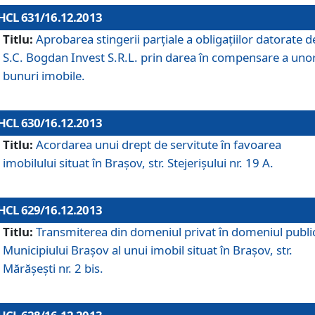
HCL 631/16.12.2013
Titlu:
Aprobarea stingerii parţiale a obligaţiilor datorate d
S.C. Bogdan Invest S.R.L. prin darea în compensare a uno
bunuri imobile.
HCL 630/16.12.2013
Titlu:
Acordarea unui drept de servitute în favoarea
imobilului situat în Braşov, str. Stejerişului nr. 19 A.
HCL 629/16.12.2013
Titlu:
Transmiterea din domeniul privat în domeniul public
Municipiului Braşov al unui imobil situat în Braşov, str.
Mărăşeşti nr. 2 bis.