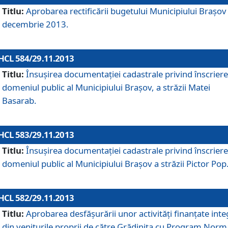
Titlu:
Aprobarea rectificării bugetului Municipiului Braşov 
decembrie 2013.
HCL 584/29.11.2013
Titlu:
Însuşirea documentaţiei cadastrale privind înscriere
domeniul public al Municipiului Braşov, a străzii Matei
Basarab.
HCL 583/29.11.2013
Titlu:
Însuşirea documentaţiei cadastrale privind înscriere
domeniul public al Municipiului Braşov a străzii Pictor Pop
HCL 582/29.11.2013
Titlu:
Aprobarea desfăşurării unor activităţi finanţate inte
din veniturile proprii de către Grădiniţa cu Program Norm