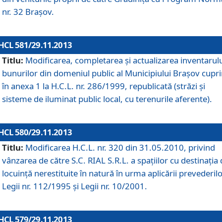
nr. 32 Braşov.
HCL 581/29.11.2013
Titlu:
Modificarea, completarea şi actualizarea inventarul
bunurilor din domeniul public al Municipiului Braşov cupr
în anexa 1 la H.C.L. nr. 286/1999, republicată (străzi şi
sisteme de iluminat public local, cu terenurile aferente).
HCL 580/29.11.2013
Titlu:
Modificarea H.C.L. nr. 320 din 31.05.2010, privind
vânzarea de către S.C. RIAL S.R.L. a spaţiilor cu destinaţia
locuinţă nerestituite în natură în urma aplicării prevederil
Legii nr. 112/1995 şi Legii nr. 10/2001.
HCL 579/29.11.2013