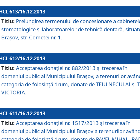
HCL 613/16.12.2013
Titlu:
Prelungirea termenului de concesionare a cabinetel
stomatologice şi laboratoarelor de tehnică dentară, situat
Braşov, str. Cometei nr. 1.
HCL 612/16.12.2013
Titlu:
Acceptarea donaţiei nr. 882/2013 şi trecerea în
domeniul public al Municipiului Braşov, a terenurilor avân
categoria de folosinţă drum, donate de TEIU NECULAI şi 
VICTORIA.
HCL 611/16.12.2013
Titlu:
Acceptarea donaţiei nr. 1517/2013 şi trecerea în
domeniul public al Municipiului Braşov a terenurilor avân
categoria de folosinţă drum, donate de PAVEL MIHAI - R