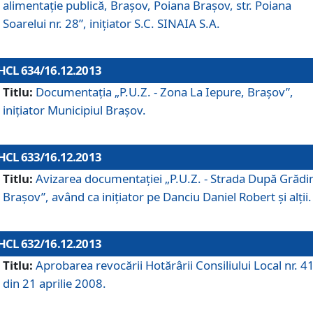
alimentaţie publică, Braşov, Poiana Braşov, str. Poiana
Soarelui nr. 28”, iniţiator S.C. SINAIA S.A.
HCL 634/16.12.2013
Titlu:
Documentaţia „P.U.Z. - Zona La Iepure, Braşov”,
iniţiator Municipiul Braşov.
HCL 633/16.12.2013
Titlu:
Avizarea documentaţiei „P.U.Z. - Strada După Grădin
Braşov”, având ca iniţiator pe Danciu Daniel Robert şi alţii.
HCL 632/16.12.2013
Titlu:
Aprobarea revocării Hotărârii Consiliului Local nr. 4
din 21 aprilie 2008.