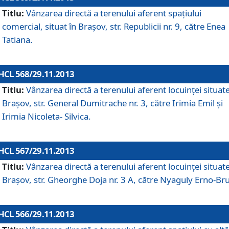
Titlu:
Vânzarea directă a terenului aferent spaţiului
comercial, situat în Braşov, str. Republicii nr. 9, către Enea
Tatiana.
HCL 568/29.11.2013
Titlu:
Vânzarea directă a terenului aferent locuinţei situate
Braşov, str. General Dumitrache nr. 3, către Irimia Emil şi
Irimia Nicoleta- Silvica.
HCL 567/29.11.2013
Titlu:
Vânzarea directă a terenului aferent locuinţei situate
Braşov, str. Gheorghe Doja nr. 3 A, către Nyaguly Erno-Br
HCL 566/29.11.2013