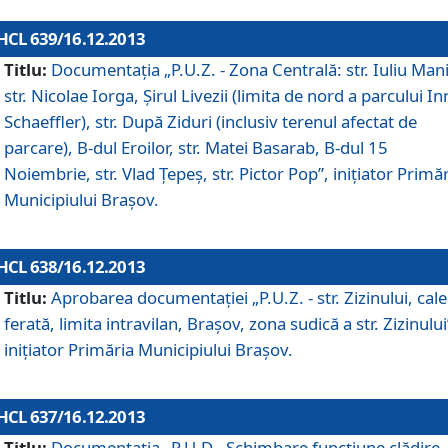
HCL 639/16.12.2013
Titlu:
Documentaţia „P.U.Z. - Zona Centrală: str. Iuliu Man
str. Nicolae Iorga, Şirul Livezii (limita de nord a parcului In
Schaeffler), str. După Ziduri (inclusiv terenul afectat de
parcare), B-dul Eroilor, str. Matei Basarab, B-dul 15
Noiembrie, str. Vlad Ţepeş, str. Pictor Pop”, iniţiator Primă
Municipiului Braşov.
HCL 638/16.12.2013
Titlu:
Aprobarea documentaţiei „P.U.Z. - str. Zizinului, cal
ferată, limita intravilan, Braşov, zona sudică a str. Zizinului
iniţiator Primăria Municipiului Braşov.
HCL 637/16.12.2013
Titlu:
Documentaţia „P.U.D - Schimbare funcţiune clădire