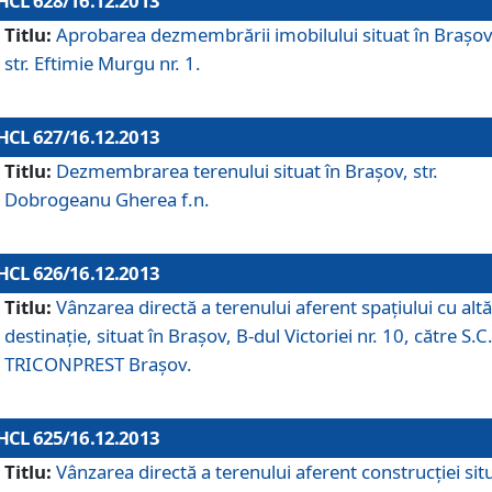
HCL 628/16.12.2013
Titlu:
Aprobarea dezmembrării imobilului situat în Braşov
str. Eftimie Murgu nr. 1.
HCL 627/16.12.2013
Titlu:
Dezmembrarea terenului situat în Braşov, str.
Dobrogeanu Gherea f.n.
HCL 626/16.12.2013
Titlu:
Vânzarea directă a terenului aferent spaţiului cu altă
destinaţie, situat în Braşov, B-dul Victoriei nr. 10, către S.C
TRICONPREST Braşov.
HCL 625/16.12.2013
Titlu:
Vânzarea directă a terenului aferent construcţiei sit