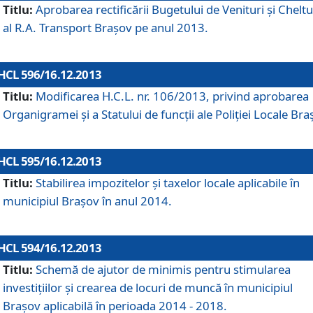
Titlu:
Aprobarea rectificării Bugetului de Venituri şi Cheltui
al R.A. Transport Braşov pe anul 2013.
HCL 596/16.12.2013
Titlu:
Modificarea H.C.L. nr. 106/2013, privind aprobarea
Organigramei şi a Statului de funcţii ale Poliţiei Locale Bra
HCL 595/16.12.2013
Titlu:
Stabilirea impozitelor şi taxelor locale aplicabile în
municipiul Braşov în anul 2014.
HCL 594/16.12.2013
Titlu:
Schemă de ajutor de minimis pentru stimularea
investiţiilor şi crearea de locuri de muncă în municipiul
Braşov aplicabilă în perioada 2014 - 2018.