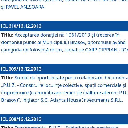
şi PAVEL ANIŞOARA.
HCL 610/16.12.2013
Titlu:
Acceptarea donaţiei nr. 1061/2013 şi trecerea în
domeniul public al Municipiului Braşov, a terenului având
categoria de folosinţă drum, donat de CARP CIPRIAN - IO
HCL 609/16.12.2013
Titlu:
Studiu de oportunitate pentru elaborare documenta
„P.U.Z. - Construire locuinţe colective, spaţii comerciale şi
împrejmuire (cu modificare regim de înălţime aferent P.U.
Braşov)”, iniţiator S.C. Atlanta House Investments S.R.L.
HCL 608/16.12.2013
Titlu:
Documentaţia „P.U.Z. - Schimbare de destinaţie,