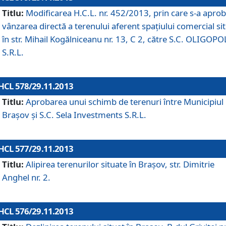
Titlu:
Modificarea H.C.L. nr. 452/2013, prin care s-a aprob
vânzarea directă a terenului aferent spaţiului comercial si
în str. Mihail Kogălniceanu nr. 13, C 2, către S.C. OLIGOPO
S.R.L.
HCL 578/29.11.2013
Titlu:
Aprobarea unui schimb de terenuri între Municipiul
Braşov şi S.C. Sela Investments S.R.L.
HCL 577/29.11.2013
Titlu:
Alipirea terenurilor situate în Braşov, str. Dimitrie
Anghel nr. 2.
HCL 576/29.11.2013