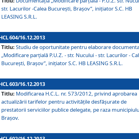
Titlu:
Documentaţia „Modificare parţială - P.U.Z. str. Nucul
str. Lacurilor -Calea Bucureşti, Braşov”, iniţiator S.C. HB
LEASING S.R.L.
HCL 604/16.12.2013
Titlu:
Studiu de oportunitate pentru elaborare documenta
„Modificare parţială P.U.Z. - str. Nucului - str. Lacurilor - Ca
Bucureşti, Braşov”, iniţiator S.C. HB LEASING S.R.L.
HCL 603/16.12.2013
Titlu:
Modificarea H.C.L. nr. 573/2012, privind aprobarea
actualizării tarifelor pentru activităţile desfăşurate de
prestatorii serviciilor publice delegate, pe raza municipiulu
Braşov.
HCL 602/16.12.2013