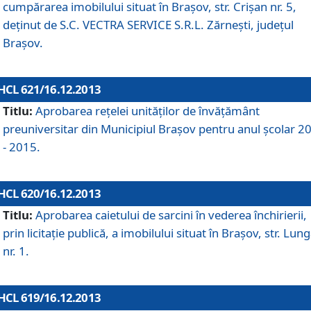
cumpărarea imobilului situat în Braşov, str. Crişan nr. 5,
deţinut de S.C. VECTRA SERVICE S.R.L. Zărneşti, judeţul
Braşov.
HCL 621/16.12.2013
Titlu:
Aprobarea reţelei unităţilor de învăţământ
preuniversitar din Municipiul Braşov pentru anul şcolar 2
- 2015.
HCL 620/16.12.2013
Titlu:
Aprobarea caietului de sarcini în vederea închirierii,
prin licitaţie publică, a imobilului situat în Braşov, str. Lun
nr. 1.
HCL 619/16.12.2013