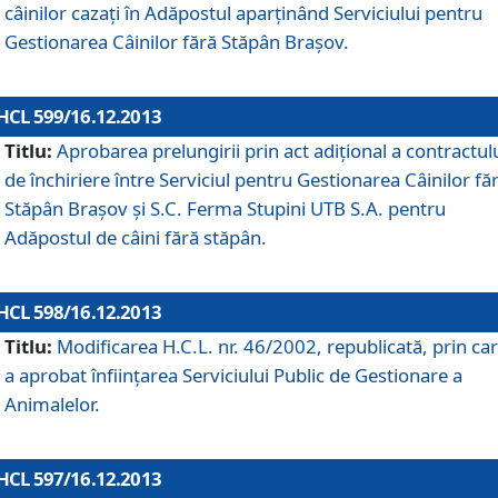
câinilor cazaţi în Adăpostul aparţinând Serviciului pentru
Gestionarea Câinilor fără Stăpân Braşov.
HCL 599/16.12.2013
Titlu:
Aprobarea prelungirii prin act adiţional a contractul
de închiriere între Serviciul pentru Gestionarea Câinilor fă
Stăpân Braşov şi S.C. Ferma Stupini UTB S.A. pentru
Adăpostul de câini fără stăpân.
HCL 598/16.12.2013
Titlu:
Modificarea H.C.L. nr. 46/2002, republicată, prin car
a aprobat înfiinţarea Serviciului Public de Gestionare a
Animalelor.
HCL 597/16.12.2013