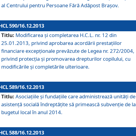
al Centrului pentru Persoane Fără Adăpost Braşov.
HCL 590/16.12.2013
Titlu:
Modificarea şi completarea H.C.L. nr. 12 din
25.01.2013, privind aprobarea acordării prestaţiilor
financiare excepţionale prevăzute de Legea nr. 272/2004,
privind protecţia şi promovarea drepturilor copilului, cu
modificările şi completările ulterioare.
HCL 589/16.12.2013
Titlu:
Asociaţiile şi fundaţiile care administrează unităţi de
asistenţă socială îndreptăţite să primească subvenţie de la
bugetul local în anul 2014.
HCL 588/16.12.2013