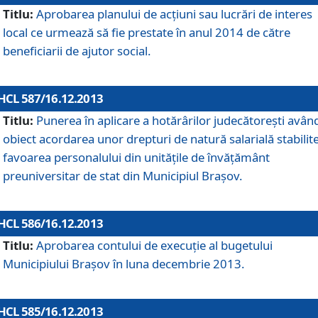
Titlu:
Aprobarea planului de acţiuni sau lucrări de interes
local ce urmează să fie prestate în anul 2014 de către
beneficiarii de ajutor social.
HCL 587/16.12.2013
Titlu:
Punerea în aplicare a hotărârilor judecătoreşti avân
obiect acordarea unor drepturi de natură salarială stabilite
favoarea personalului din unităţile de învăţământ
preuniversitar de stat din Municipiul Braşov.
HCL 586/16.12.2013
Titlu:
Aprobarea contului de execuţie al bugetului
Municipiului Braşov în luna decembrie 2013.
HCL 585/16.12.2013