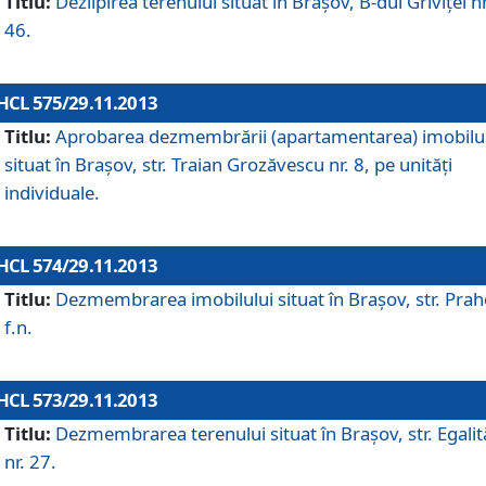
Titlu:
Dezlipirea terenului situat în Braşov, B-dul Griviţei nr
46.
HCL 575/29.11.2013
Titlu:
Aprobarea dezmembrării (apartamentarea) imobilu
situat în Braşov, str. Traian Grozăvescu nr. 8, pe unităţi
individuale.
HCL 574/29.11.2013
Titlu:
Dezmembrarea imobilului situat în Braşov, str. Pra
f.n.
HCL 573/29.11.2013
Titlu:
Dezmembrarea terenului situat în Braşov, str. Egalită
nr. 27.