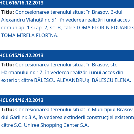
HCL 616/16.12.2013
Titlu:
Concesionarea terenului situat în Braşov, B-dul
Alexandru Vlahuţă nr. 51, în vederea realizării unui acces
comun ap. 1 şi ap. 2, sc. B, către TOMA FLORIN EDUARD ş
TOMA MIRELA FLORINA.
HCL 615/16.12.2013
Titlu:
Concesionarea terenului situat în Braşov, str.
Hărmanului nr. 17, în vederea realizării unui acces din
exterior, către BĂLESCU ALEXANDRU şi BĂLESCU ELENA.
HCL 614/16.12.2013
Titlu:
Concesionarea terenului situat în Municipiul Braşov,
dul Gării nr. 3 A, în vederea extinderii construcţiei existent
către S.C. Unirea Shopping Center S.A.