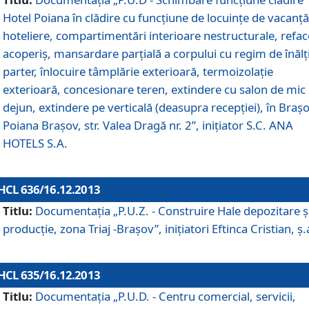
Hotel Poiana în clădire cu funcţiune de locuinţe de vacanţă
hoteliere, compartimentări interioare nestructurale, refa
acoperiş, mansardare parţială a corpului cu regim de înăl
parter, înlocuire tâmplărie exterioară, termoizolaţie
exterioară, concesionare teren, extindere cu salon de mic
dejun, extindere pe verticală (deasupra recepţiei), în Braşo
Poiana Braşov, str. Valea Dragă nr. 2”, iniţiator S.C. ANA
HOTELS S.A.
HCL 636/16.12.2013
Titlu:
Documentaţia „P.U.Z. - Construire Hale depozitare ş
producţie, zona Triaj -Braşov”, iniţiatori Eftinca Cristian, ş.
HCL 635/16.12.2013
Titlu:
Documentaţia „P.U.D. - Centru comercial, servicii,