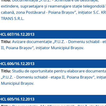
extindere, supraetajare şi reamenajare staţie telegondolă 
cabană, zona Postăvarul - Poiana Braşov”, iniţiator S.C. 
TRANS S.R.L.
HCL 607/16.12.2013
Titlu:
Avizare documentaţie „P.U.Z. - Domeniu schiabil - e
II, Poiana Braşov”, iniţiator Municipiul Braşov.
HCL 606/16.12.2013
Titlu:
Studiu de oportunitate pentru elaborare documenta
„P.U.Z. - Domeniu schiabil - etapa II, Poiana Braşov”, iniţia
Municipiul Braşov.
HCL 605/16.12.2013