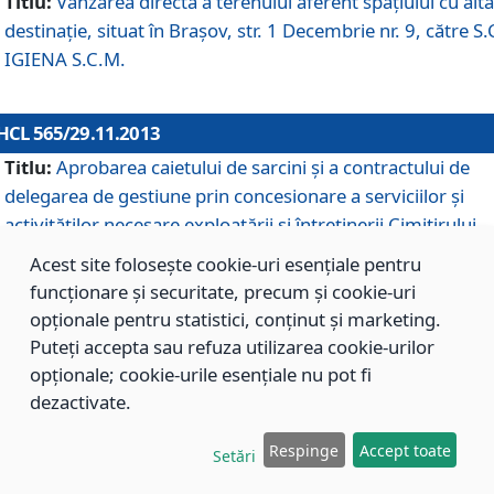
Titlu:
Vânzarea directă a terenului aferent spaţiului cu altă
destinaţie, situat în Braşov, str. 1 Decembrie nr. 9, către S.
IGIENA S.C.M.
HCL 565/29.11.2013
Titlu:
Aprobarea caietului de sarcini şi a contractului de
delegarea de gestiune prin concesionare a serviciilor şi
activităţilor necesare exploatării şi întreţinerii Cimitirului
Municipal Braşov situat în str. Dimitrie Anghel nr. 19.
Acest site folosește cookie-uri esențiale pentru
funcționare și securitate, precum și cookie-uri
opționale pentru statistici, conținut și marketing.
HCL 564/29.11.2013
Puteți accepta sau refuza utilizarea cookie-urilor
Titlu:
Completarea şi modificarea H.C.L. nr. 446/2013, pr
opționale; cookie-urile esențiale nu pot fi
care s-a aprobat studiul de fundamentare pentru
dezactivate.
concesionarea serviciilor de administrare a Cimitirului
Municipal Braşov.
Respinge
Accept toate
Setări