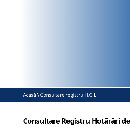
Acasă
\
Consultare registru H.C.L.
Consultare Registru Hotărâri de