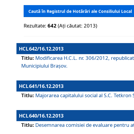
Caută în Registrul de Hotărâri ale Consiliului Local
Rezultate:
642
(Ați căutat: 2013)
HCL 642/16.12.2013
Titlu:
Modificarea H.C.L. nr. 306/2012, republicat
Municipiului Braşov.
HCL 641/16.12.2013
Titlu:
Majorarea capitalului social al S.C. Tetkron 
HCL 640/16.12.2013
Titlu:
Desemnarea comisiei de evaluare pentru atri