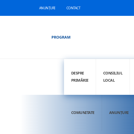
ANUNȚURI
CONTACT
PROGRAM
DESPRE
CONSILIUL
PRIMĂRIE
LOCAL
COMUNITATE
ANUNȚURI