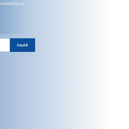
brasovcity.ro
Caută