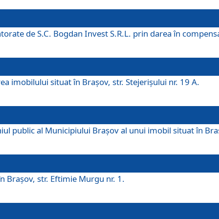
 datorate de S.C. Bogdan Invest S.R.L. prin darea în compens
 imobilului situat în Braşov, str. Stejerişului nr. 19 A.
 public al Municipiului Braşov al unui imobil situat în Braşo
 Braşov, str. Eftimie Murgu nr. 1.