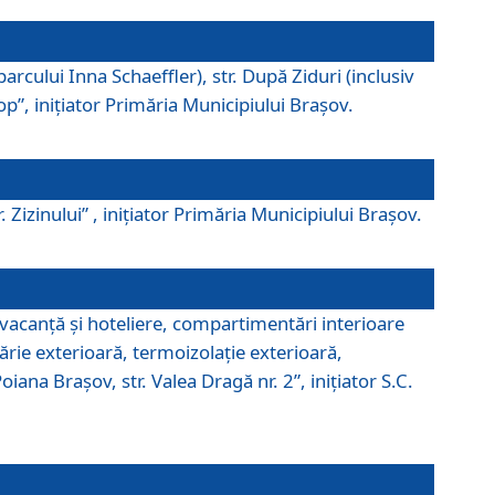
parcului Inna Schaeffler), str. După Ziduri (inclusiv
Pop”, iniţiator Primăria Municipiului Braşov.
. Zizinului” , iniţiator Primăria Municipiului Braşov.
 vacanţă şi hoteliere, compartimentări interioare
ărie exterioară, termoizolaţie exterioară,
ana Braşov, str. Valea Dragă nr. 2”, iniţiator S.C.