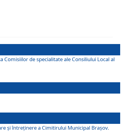
omisiilor de specialitate ale Consiliului Local al
e şi întreţinere a Cimitirului Municipal Braşov.