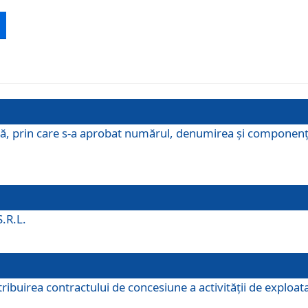
ă, prin care s-a aprobat numărul, denumirea şi componenţa C
S.R.L.
buirea contractului de concesiune a activităţii de exploatar