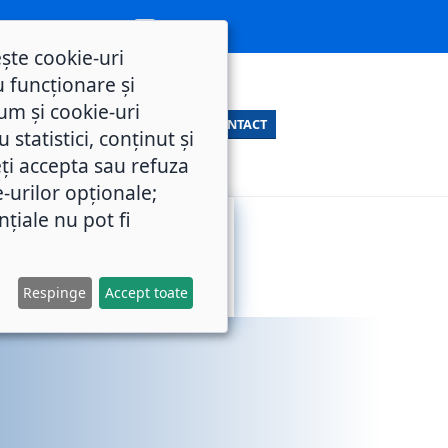
ește cookie-uri
 funcționare și
um și cookie-uri
CONTACT
statistici, conținut și
ți accepta sau refuza
e-urilor opționale;
nțiale nu pot fi
SERVICII
M.O.L.
PUBLICE
Respinge
Accept toate