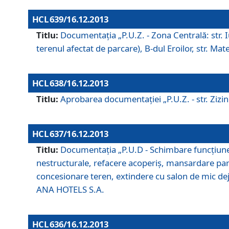
HCL 639/16.12.2013
Titlu:
Documentaţia „P.U.Z. - Zona Centrală: str. Iul
terenul afectat de parcare), B-dul Eroilor, str. Ma
HCL 638/16.12.2013
Titlu:
Aprobarea documentaţiei „P.U.Z. - str. Zizinul
HCL 637/16.12.2013
Titlu:
Documentaţia „P.U.D - Schimbare funcţiune c
nestructurale, refacere acoperiş, mansardare parţi
concesionare teren, extindere cu salon de mic dejun
ANA HOTELS S.A.
HCL 636/16.12.2013