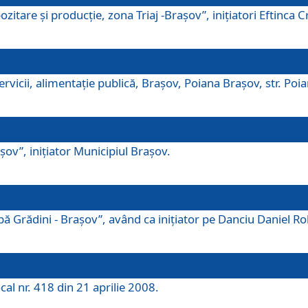
tare şi producţie, zona Triaj -Braşov”, iniţiatori Eftinca Cr
vicii, alimentaţie publică, Braşov, Poiana Braşov, str. Poian
ov”, iniţiator Municipiul Braşov.
 Grădini - Braşov”, având ca iniţiator pe Danciu Daniel Robe
cal nr. 418 din 21 aprilie 2008.