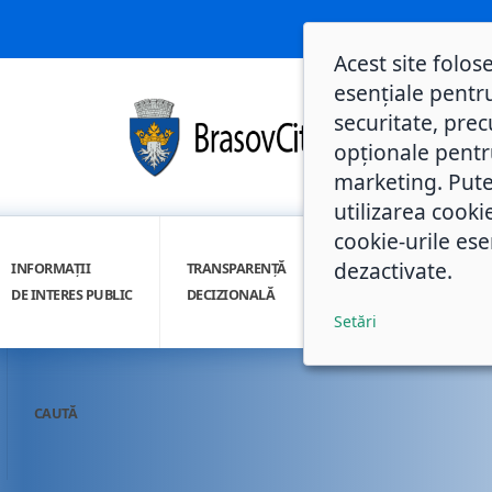
Acest site folos
esențiale pentru
securitate, prec
opționale pentru 
marketing. Pute
utilizarea cooki
cookie-urile ese
dezactivate.
INFORMAȚII
TRANSPARENȚĂ
INTEGRITATE
DE INTERES PUBLIC
DECIZIONALĂ
INSTITUȚIONALĂ
Setări
CAUTĂ