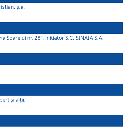
istian, ş.a.
a Soarelui nr. 28”, iniţiator S.C. SINAIA S.A.
rt şi alţii.