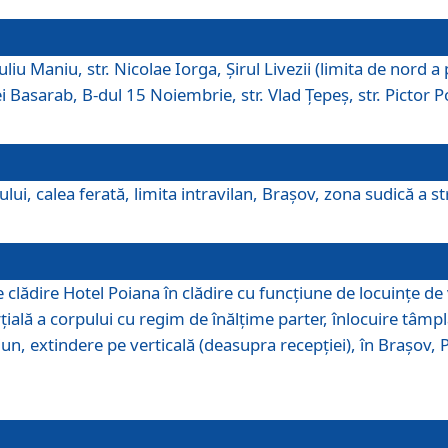
iu Maniu, str. Nicolae Iorga, Şirul Livezii (limita de nord a 
tei Basarab, B-dul 15 Noiembrie, str. Vlad Ţepeş, str. Pictor 
ui, calea ferată, limita intravilan, Braşov, zona sudică a str
lădire Hotel Poiana în clădire cu funcţiune de locuinţe de
ală a corpului cu regim de înălţime parter, înlocuire tâmpl
, extindere pe verticală (deasupra recepţiei), în Braşov, Poi