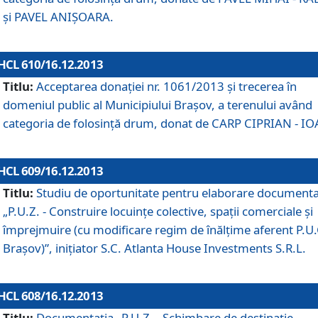
şi PAVEL ANIŞOARA.
HCL 610/16.12.2013
Titlu:
Acceptarea donaţiei nr. 1061/2013 şi trecerea în
domeniul public al Municipiului Braşov, a terenului având
categoria de folosinţă drum, donat de CARP CIPRIAN - IO
HCL 609/16.12.2013
Titlu:
Studiu de oportunitate pentru elaborare documenta
„P.U.Z. - Construire locuinţe colective, spaţii comerciale şi
împrejmuire (cu modificare regim de înălţime aferent P.U.
Braşov)”, iniţiator S.C. Atlanta House Investments S.R.L.
HCL 608/16.12.2013
Titlu:
Documentaţia „P.U.Z. - Schimbare de destinaţie,