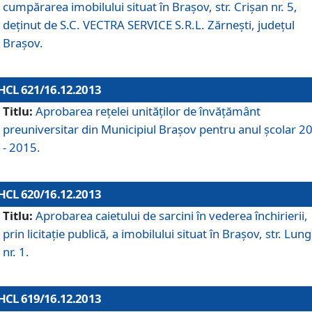
cumpărarea imobilului situat în Braşov, str. Crişan nr. 5,
deţinut de S.C. VECTRA SERVICE S.R.L. Zărneşti, judeţul
Braşov.
HCL 621/16.12.2013
Titlu:
Aprobarea reţelei unităţilor de învăţământ
preuniversitar din Municipiul Braşov pentru anul şcolar 2
- 2015.
HCL 620/16.12.2013
Titlu:
Aprobarea caietului de sarcini în vederea închirierii,
prin licitaţie publică, a imobilului situat în Braşov, str. Lun
nr. 1.
HCL 619/16.12.2013