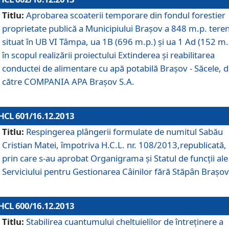
Titlu:
Aprobarea scoaterii temporare din fondul forestier
proprietate publică a Municipiului Braşov a 848 m.p. tere
situat în UB VI Tâmpa, ua 1B (696 m.p.) şi ua 1 Ad (152 m.
în scopul realizării proiectului Extinderea şi reabilitarea
conductei de alimentare cu apă potabilă Braşov - Săcele, 
către COMPANIA APA Braşov S.A.
HCL 601/16.12.2013
Titlu:
Respingerea plângerii formulate de numitul Sabău
Cristian Matei, împotriva H.C.L. nr. 108/2013,republicată,
prin care s-au aprobat Organigrama şi Statul de funcţii ale
Serviciului pentru Gestionarea Câinilor fără Stăpân Braşov
HCL 600/16.12.2013
Titlu:
Stabilirea cuantumului cheltuielilor de întreţinere a