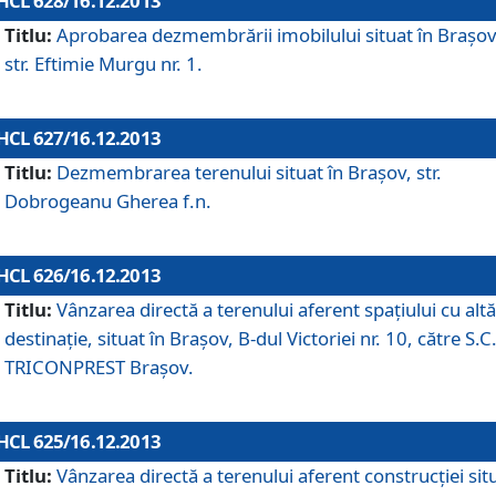
HCL 628/16.12.2013
Titlu:
Aprobarea dezmembrării imobilului situat în Braşov
str. Eftimie Murgu nr. 1.
HCL 627/16.12.2013
Titlu:
Dezmembrarea terenului situat în Braşov, str.
Dobrogeanu Gherea f.n.
HCL 626/16.12.2013
Titlu:
Vânzarea directă a terenului aferent spaţiului cu altă
destinaţie, situat în Braşov, B-dul Victoriei nr. 10, către S.C
TRICONPREST Braşov.
HCL 625/16.12.2013
Titlu:
Vânzarea directă a terenului aferent construcţiei sit