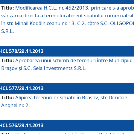
Titlu:
Modificarea H.C.L. nr. 452/2013, prin care s-a aprob
vânzarea directă a terenului aferent spaţiului comercial si
în str. Mihail Kogălniceanu nr. 13, C 2, către S.C. OLIGOPO
S.R.L.
HCL 578/29.11.2013
Titlu:
Aprobarea unui schimb de terenuri între Municipiul
Braşov şi S.C. Sela Investments S.R.L.
HCL 577/29.11.2013
Titlu:
Alipirea terenurilor situate în Braşov, str. Dimitrie
Anghel nr. 2.
HCL 576/29.11.2013