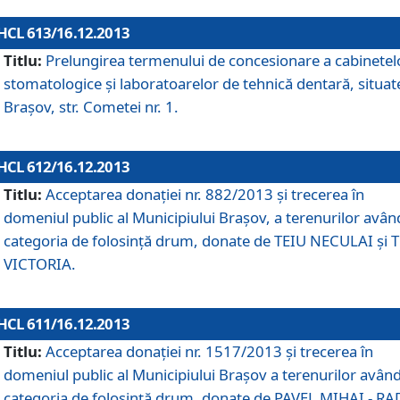
HCL 613/16.12.2013
Titlu:
Prelungirea termenului de concesionare a cabinetel
stomatologice şi laboratoarelor de tehnică dentară, situat
Braşov, str. Cometei nr. 1.
HCL 612/16.12.2013
Titlu:
Acceptarea donaţiei nr. 882/2013 şi trecerea în
domeniul public al Municipiului Braşov, a terenurilor avân
categoria de folosinţă drum, donate de TEIU NECULAI şi 
VICTORIA.
HCL 611/16.12.2013
Titlu:
Acceptarea donaţiei nr. 1517/2013 şi trecerea în
domeniul public al Municipiului Braşov a terenurilor avân
categoria de folosinţă drum, donate de PAVEL MIHAI - R