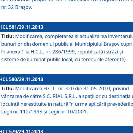
nr. 32 Braşov.
HCL 581/29.11.2013
Titlu:
Modificarea, completarea şi actualizarea inventarul
bunurilor din domeniul public al Municipiului Braşov cupr
în anexa 1 la H.C.L. nr. 286/1999, republicată (străzi şi
sisteme de iluminat public local, cu terenurile aferente).
HCL 580/29.11.2013
Titlu:
Modificarea H.C.L. nr. 320 din 31.05.2010, privind
vânzarea de către S.C. RIAL S.R.L. a spaţiilor cu destinaţia
locuinţă nerestituite în natură în urma aplicării prevederil
Legii nr. 112/1995 şi Legii nr. 10/2001.
HCL 579/29.11.2013