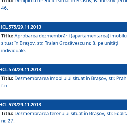
Titlu:
Dezlipirea terenului situat în Braşov, B-dul Griviţei nr
46.
HCL 575/29.11.2013
Titlu:
Aprobarea dezmembrării (apartamentarea) imobilu
situat în Braşov, str. Traian Grozăvescu nr. 8, pe unităţi
individuale.
HCL 574/29.11.2013
Titlu:
Dezmembrarea imobilului situat în Braşov, str. Pra
f.n.
HCL 573/29.11.2013
Titlu:
Dezmembrarea terenului situat în Braşov, str. Egalită
nr. 27.