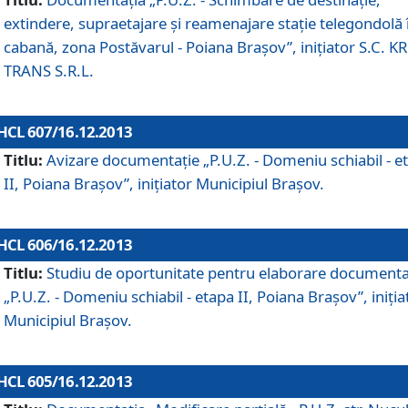
extindere, supraetajare şi reamenajare staţie telegondolă 
cabană, zona Postăvarul - Poiana Braşov”, iniţiator S.C. 
TRANS S.R.L.
HCL 607/16.12.2013
Titlu:
Avizare documentaţie „P.U.Z. - Domeniu schiabil - e
II, Poiana Braşov”, iniţiator Municipiul Braşov.
HCL 606/16.12.2013
Titlu:
Studiu de oportunitate pentru elaborare documenta
„P.U.Z. - Domeniu schiabil - etapa II, Poiana Braşov”, iniţia
Municipiul Braşov.
HCL 605/16.12.2013