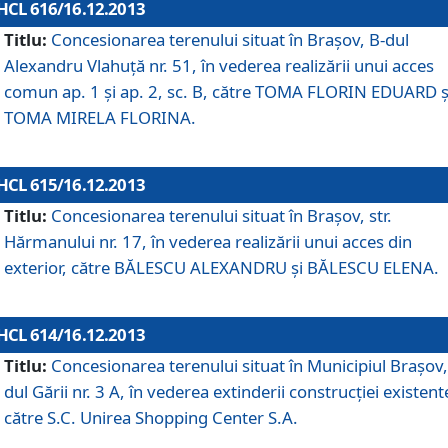
HCL 616/16.12.2013
Titlu:
Concesionarea terenului situat în Braşov, B-dul
Alexandru Vlahuţă nr. 51, în vederea realizării unui acces
comun ap. 1 şi ap. 2, sc. B, către TOMA FLORIN EDUARD ş
TOMA MIRELA FLORINA.
HCL 615/16.12.2013
Titlu:
Concesionarea terenului situat în Braşov, str.
Hărmanului nr. 17, în vederea realizării unui acces din
exterior, către BĂLESCU ALEXANDRU şi BĂLESCU ELENA.
HCL 614/16.12.2013
Titlu:
Concesionarea terenului situat în Municipiul Braşov,
dul Gării nr. 3 A, în vederea extinderii construcţiei existent
către S.C. Unirea Shopping Center S.A.