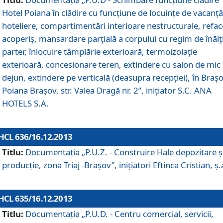
Hotel Poiana în clădire cu funcţiune de locuinţe de vacanţă
hoteliere, compartimentări interioare nestructurale, refa
acoperiş, mansardare parţială a corpului cu regim de înăl
parter, înlocuire tâmplărie exterioară, termoizolaţie
exterioară, concesionare teren, extindere cu salon de mic
dejun, extindere pe verticală (deasupra recepţiei), în Braşo
Poiana Braşov, str. Valea Dragă nr. 2”, iniţiator S.C. ANA
HOTELS S.A.
HCL 636/16.12.2013
Titlu:
Documentaţia „P.U.Z. - Construire Hale depozitare ş
producţie, zona Triaj -Braşov”, iniţiatori Eftinca Cristian, ş.
HCL 635/16.12.2013
Titlu:
Documentaţia „P.U.D. - Centru comercial, servicii,