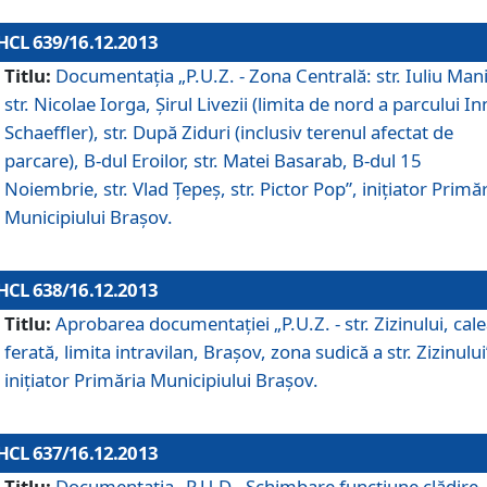
HCL 639/16.12.2013
Titlu:
Documentaţia „P.U.Z. - Zona Centrală: str. Iuliu Man
str. Nicolae Iorga, Şirul Livezii (limita de nord a parcului In
Schaeffler), str. După Ziduri (inclusiv terenul afectat de
parcare), B-dul Eroilor, str. Matei Basarab, B-dul 15
Noiembrie, str. Vlad Ţepeş, str. Pictor Pop”, iniţiator Primă
Municipiului Braşov.
HCL 638/16.12.2013
Titlu:
Aprobarea documentaţiei „P.U.Z. - str. Zizinului, cal
ferată, limita intravilan, Braşov, zona sudică a str. Zizinului
iniţiator Primăria Municipiului Braşov.
HCL 637/16.12.2013
Titlu:
Documentaţia „P.U.D - Schimbare funcţiune clădire