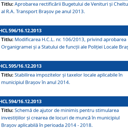
Titlu:
Aprobarea rectificării Bugetului de Venituri şi Cheltui
al R.A. Transport Braşov pe anul 2013.
HCL 596/16.12.2013
Titlu:
Modificarea H.C.L. nr. 106/2013, privind aprobarea
Organigramei şi a Statului de funcţii ale Poliţiei Locale Bra
HCL 595/16.12.2013
Titlu:
Stabilirea impozitelor şi taxelor locale aplicabile în
municipiul Braşov în anul 2014.
HCL 594/16.12.2013
Titlu:
Schemă de ajutor de minimis pentru stimularea
investiţiilor şi crearea de locuri de muncă în municipiul
Braşov aplicabilă în perioada 2014 - 2018.