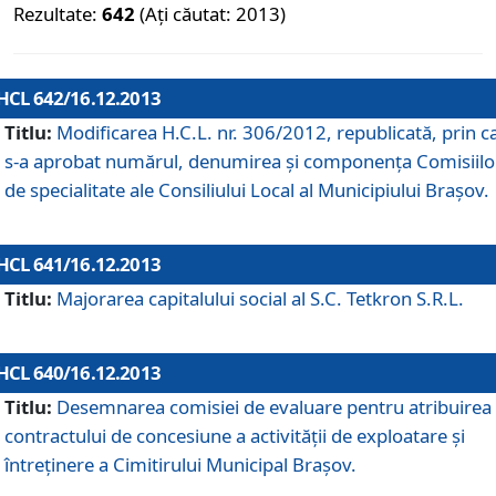
Rezultate:
642
(Ați căutat: 2013)
HCL 642/16.12.2013
Titlu:
Modificarea H.C.L. nr. 306/2012, republicată, prin c
s-a aprobat numărul, denumirea şi componenţa Comisiilo
de specialitate ale Consiliului Local al Municipiului Braşov.
HCL 641/16.12.2013
Titlu:
Majorarea capitalului social al S.C. Tetkron S.R.L.
HCL 640/16.12.2013
Titlu:
Desemnarea comisiei de evaluare pentru atribuirea
contractului de concesiune a activităţii de exploatare şi
întreţinere a Cimitirului Municipal Braşov.