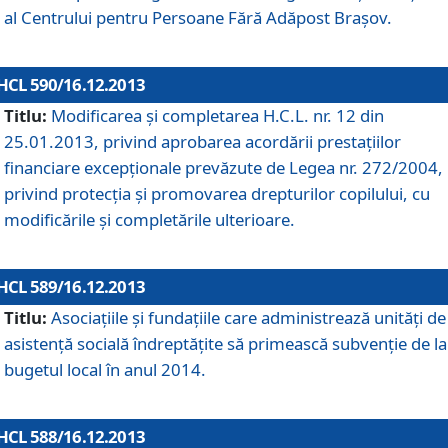
al Centrului pentru Persoane Fără Adăpost Braşov.
HCL 590/16.12.2013
Titlu:
Modificarea şi completarea H.C.L. nr. 12 din
25.01.2013, privind aprobarea acordării prestaţiilor
financiare excepţionale prevăzute de Legea nr. 272/2004,
privind protecţia şi promovarea drepturilor copilului, cu
modificările şi completările ulterioare.
HCL 589/16.12.2013
Titlu:
Asociaţiile şi fundaţiile care administrează unităţi de
asistenţă socială îndreptăţite să primească subvenţie de la
bugetul local în anul 2014.
HCL 588/16.12.2013