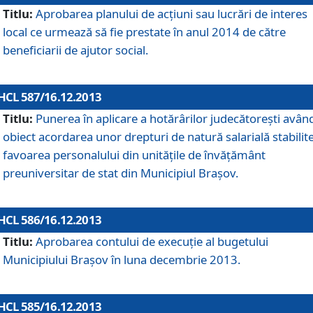
Titlu:
Aprobarea planului de acţiuni sau lucrări de interes
local ce urmează să fie prestate în anul 2014 de către
beneficiarii de ajutor social.
HCL 587/16.12.2013
Titlu:
Punerea în aplicare a hotărârilor judecătoreşti avân
obiect acordarea unor drepturi de natură salarială stabilite
favoarea personalului din unităţile de învăţământ
preuniversitar de stat din Municipiul Braşov.
HCL 586/16.12.2013
Titlu:
Aprobarea contului de execuţie al bugetului
Municipiului Braşov în luna decembrie 2013.
HCL 585/16.12.2013