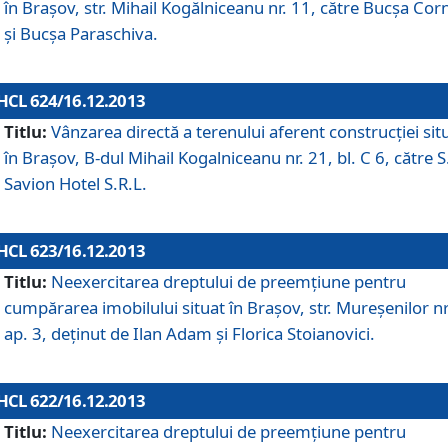
în Braşov, str. Mihail Kogălniceanu nr. 11, către Bucşa Cor
şi Bucşa Paraschiva.
HCL 624/16.12.2013
Titlu:
Vânzarea directă a terenului aferent construcţiei sit
în Braşov, B-dul Mihail Kogalniceanu nr. 21, bl. C 6, către S
Savion Hotel S.R.L.
HCL 623/16.12.2013
Titlu:
Neexercitarea dreptului de preemţiune pentru
cumpărarea imobilului situat în Braşov, str. Mureşenilor nr
ap. 3, deţinut de Ilan Adam şi Florica Stoianovici.
HCL 622/16.12.2013
Titlu:
Neexercitarea dreptului de preemţiune pentru