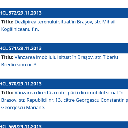
HCL 572/29.11.2013
Titlu:
Dezlipirea terenului situat în Braşov, str. Mihail
Kogălniceanu f.n.
HCL 571/29.11.2013
Titlu:
Vânzarea imobilului situat în Braşov, str. Tiberiu
Brediceanu nr. 3.
HCL 570/29.11.2013
Titlu:
Vânzarea directă a cotei părţi din imobilul situat în
Braşov, str. Republicii nr. 13, către Georgescu Constantin ş
Georgescu Mariane.
HCL 569/29.11.2013