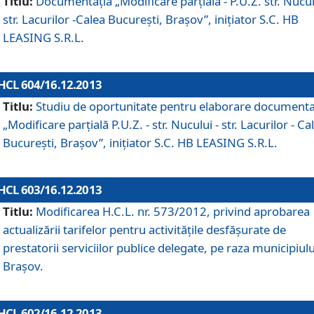
Titlu:
Documentaţia „Modificare parţială - P.U.Z. str. Nucul
str. Lacurilor -Calea Bucureşti, Braşov”, iniţiator S.C. HB
LEASING S.R.L.
HCL 604/16.12.2013
Titlu:
Studiu de oportunitate pentru elaborare documenta
„Modificare parţială P.U.Z. - str. Nucului - str. Lacurilor - Ca
Bucureşti, Braşov”, iniţiator S.C. HB LEASING S.R.L.
HCL 603/16.12.2013
Titlu:
Modificarea H.C.L. nr. 573/2012, privind aprobarea
actualizării tarifelor pentru activităţile desfăşurate de
prestatorii serviciilor publice delegate, pe raza municipiulu
Braşov.
HCL 602/16.12.2013