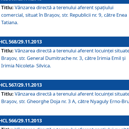
Titlu:
Vânzarea directă a terenului aferent spaţiului
comercial, situat în Braşov, str. Republicii nr. 9, către Enea
Tatiana.
HCL 568/29.11.2013
Titlu:
Vânzarea directă a terenului aferent locuinţei situate
Braşov, str. General Dumitrache nr. 3, către Irimia Emil şi
Irimia Nicoleta- Silvica.
HCL 567/29.11.2013
Titlu:
Vânzarea directă a terenului aferent locuinţei situate
Braşov, str. Gheorghe Doja nr. 3 A, către Nyaguly Erno-Br
HCL 566/29.11.2013