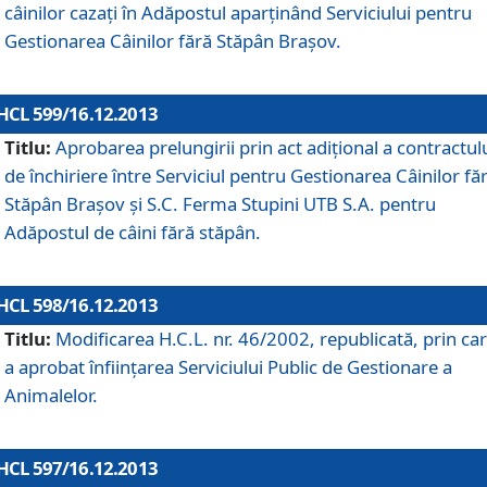
câinilor cazaţi în Adăpostul aparţinând Serviciului pentru
Gestionarea Câinilor fără Stăpân Braşov.
HCL 599/16.12.2013
Titlu:
Aprobarea prelungirii prin act adiţional a contractul
de închiriere între Serviciul pentru Gestionarea Câinilor fă
Stăpân Braşov şi S.C. Ferma Stupini UTB S.A. pentru
Adăpostul de câini fără stăpân.
HCL 598/16.12.2013
Titlu:
Modificarea H.C.L. nr. 46/2002, republicată, prin car
a aprobat înfiinţarea Serviciului Public de Gestionare a
Animalelor.
HCL 597/16.12.2013