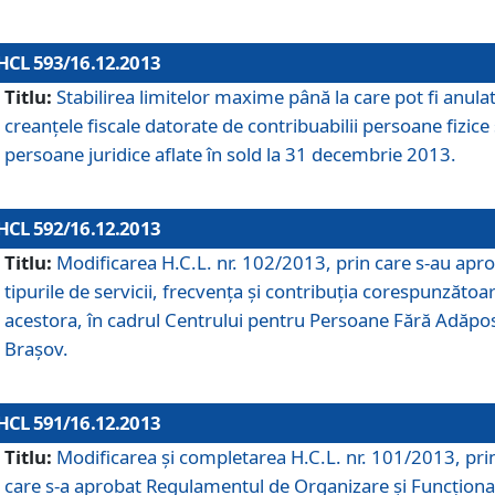
HCL 593/16.12.2013
Titlu:
Stabilirea limitelor maxime până la care pot fi anula
creanţele fiscale datorate de contribuabilii persoane fizice 
persoane juridice aflate în sold la 31 decembrie 2013.
HCL 592/16.12.2013
Titlu:
Modificarea H.C.L. nr. 102/2013, prin care s-au apr
tipurile de servicii, frecvenţa şi contribuţia corespunzătoa
acestora, în cadrul Centrului pentru Persoane Fără Adăpo
Braşov.
HCL 591/16.12.2013
Titlu:
Modificarea şi completarea H.C.L. nr. 101/2013, pri
care s-a aprobat Regulamentul de Organizare şi Funcţion