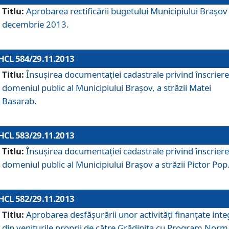
Titlu:
Aprobarea rectificării bugetului Municipiului Braşov 
decembrie 2013.
HCL 584/29.11.2013
Titlu:
Însuşirea documentaţiei cadastrale privind înscriere
domeniul public al Municipiului Braşov, a străzii Matei
Basarab.
HCL 583/29.11.2013
Titlu:
Însuşirea documentaţiei cadastrale privind înscriere
domeniul public al Municipiului Braşov a străzii Pictor Pop
HCL 582/29.11.2013
Titlu:
Aprobarea desfăşurării unor activităţi finanţate inte
din veniturile proprii de către Grădiniţa cu Program Norm