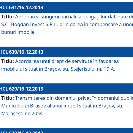
HCL 631/16.12.2013
Titlu:
Aprobarea stingerii parţiale a obligaţiilor datorate d
S.C. Bogdan Invest S.R.L. prin darea în compensare a uno
bunuri imobile.
HCL 630/16.12.2013
Titlu:
Acordarea unui drept de servitute în favoarea
imobilului situat în Braşov, str. Stejerişului nr. 19 A.
HCL 629/16.12.2013
Titlu:
Transmiterea din domeniul privat în domeniul public
Municipiului Braşov al unui imobil situat în Braşov, str.
Mărăşeşti nr. 2 bis.